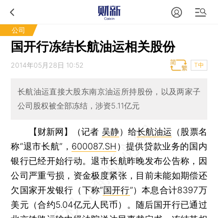
公司
国开行冻结长航油运相关股份
2014年05月28日 10:52
T中
长航油运直接大股东南京油运所持股份，以及两家子
公司股权被全部冻结，涉资5.11亿元
【财新网】（记者
吴静
）
给
长航油运
（股票名
称“退市长航”，
600087.SH
）提供贷款业务的国内
银行已经开始行动。退市长航昨晚发布公告称，因
公司严重亏损，资金极度紧张，目前未能如期偿还
欠国家开发银行（下称“
国开行
”）本息合计8397万
美元（合约5.04亿元人民币）。随后国开行已通过