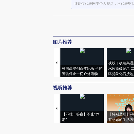
评论仅代表网友个人观点，不代表财
图片推荐
视线｜极端高温
韩国高温创百年纪录 当局
水位跌破纪录 
警告停止一切户外活动
猛犸象化石接连
视听推荐
【不唯一答案】不止“养
【特别呈现】寻
老”
有意思的生活方