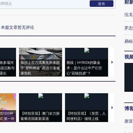
财
新网观点
发布
伍戈
本篇文章暂无评论
罗志
易峘
视
致多瑙河
加沙上百万流离失所者困
视线｜HYROX的吸金
马航飞行员
二战沉船与
于“塑料烤箱” 高温引发健
术：是什么让中产们甘
粒摇头丸 尿
露出
康危机
心“花钱找虐”？
毒品
博
【推广】走
找100种
【特别呈现】澳门全力探
【特别呈现】《东莞，人
会，让数智科
式·第一对
索葡语国家新渠道
间便利店》倾情上线
业
唐涯