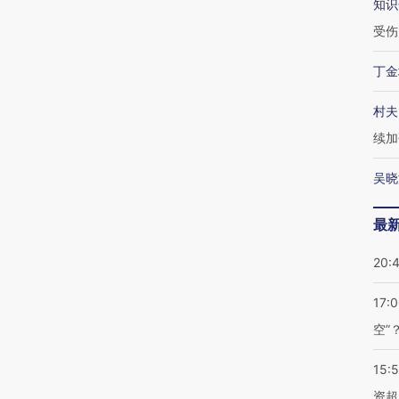
知识
受伤
丁金
村夫
续加
吴晓
最
20:
17:
空”
15:
资超