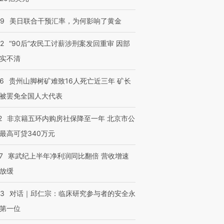
09
美日联合干预汇率，为何影响了黄金
32
“90后”农民工讨薪涉刑案发回重审 因部
实不清
36
贵州山脚树矿难致16人死亡近三年 矿长
被罢免全国人大代表
2
非京籍五环内购房社保降至一年 北京市公
最高可贷340万元
7
寒武纪上半年净利润同比翻倍 营收增速
放缓
53
对话｜邱仁宗：临床研究参与者的安全永
第一位