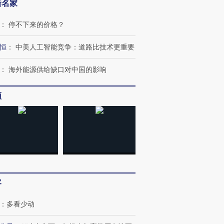
新名家
：
停不下来的价格？
恒
：
中美人工智能竞争：道路比技术更重要
：
海外能源供给缺口对中国的影响
频
跨国走私7万
视线｜被称为“蟑螂”的印
视线｜“入侵”还是“人道危
检体内含3种
度Z世代 用街头抗争将教
机”？难民潮撕裂西班牙
秘鲁纳斯
育部长拱下台
飞地休达
13人遇难
客
进第四届链博
【商旅对话】华住集团
技“链”接产
【特别呈现】寻找100种
CFO：不靠规模取胜，华
【特别呈
有意思的生活方式·第三对
住三大增长引擎是什么？
有意思的
：
多看少动