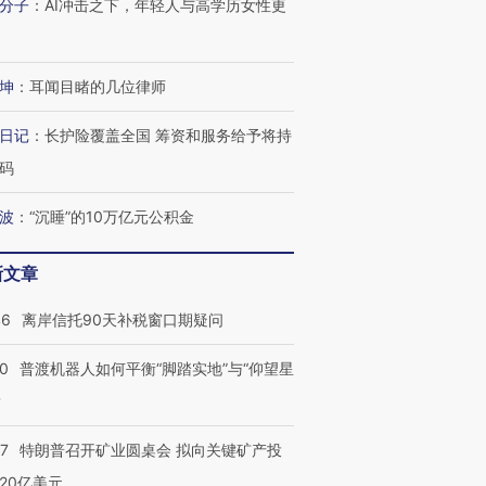
分子
：
AI冲击之下，年轻人与高学历女性更
坤
：
耳闻目睹的几位律师
日记
：
长护险覆盖全国 筹资和服务给予将持
码
波
：
“沉睡”的10万亿元公积金
新文章
46
离岸信托90天补税窗口期疑问
00
普渡机器人如何平衡“脚踏实地”与“仰望星
？
57
特朗普召开矿业圆桌会 拟向关键矿产投
20亿美元