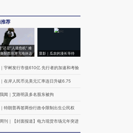
辑推荐
侵”还是“人道危机” 难
撕裂西班牙飞地休达
显影｜瓜农的漫长等待
｜
宇树发行市值610亿 先行者的加速和考验
｜
在岸人民币兑美元汇率连日升破6.75
我闻
｜
艾路明及多名股东被拘
｜
特朗普再签两份行政令限制出生公民权
周刊
｜
【封面报道】电力现货市场元年突进