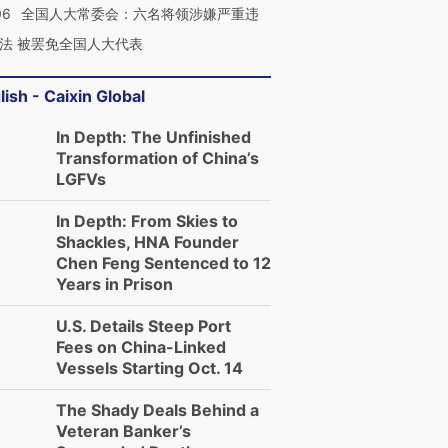
06
全国人大常委会：六名将领涉嫌严重违
法 被罢免全国人大代表
lish - Caixin Global
In Depth: The Unfinished
Transformation of China’s
LGFVs
In Depth: From Skies to
Shackles, HNA Founder
Chen Feng Sentenced to 12
Years in Prison
U.S. Details Steep Port
Fees on China-Linked
Vessels Starting Oct. 14
The Shady Deals Behind a
Veteran Banker’s