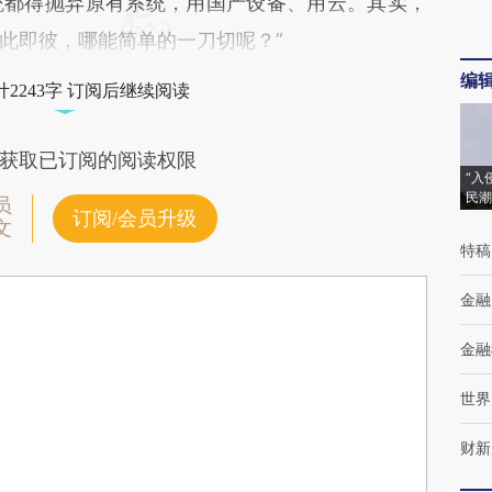
统都得抛弃原有系统，用国产设备、用云。其实，
此即彼，哪能简单的一刀切呢？”
编
2243字 订阅后继续阅读
获取已订阅的阅读权限
“入
民潮
员
订阅/会员升级
文
特稿
金融
金融
世界
财新