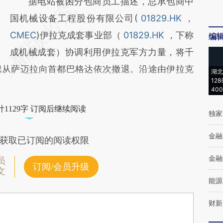
据电站被困分包商员工描述，总承包商中
国机械设备工程股份有限公司(
01829.HK
，
CMEC
)伊拉克成套事业部（
01829.HK
，下称
编
成机械成套）协调利用伊拉克军方力量，将千
巴从萨迈拉向首都巴格达依次撤退。沿途由伊拉克
湖北
12
40
1129字 订阅后继续阅读
独家
金融
获取已订阅的阅读权限
金融
员
订阅/会员升级
文
能源
财新