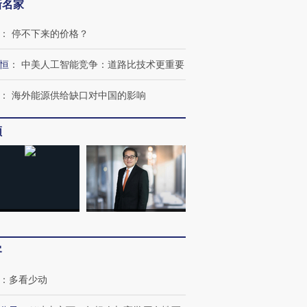
新名家
：
停不下来的价格？
恒
：
中美人工智能竞争：道路比技术更重要
：
海外能源供给缺口对中国的影响
频
OX的吸金
马航飞行员跨国走私7万
视线｜被称为“蟑螂”的印
客
让中产们甘
粒摇头丸 尿检体内含3种
度Z世代 用街头抗争将教
秘鲁纳斯
”？
毒品
育部长拱下台
13人遇难
：
多看少动