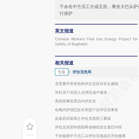
千余名中方员工分成五批，乘坐大巴从萨
行保护
英文报道
Chinese Workers Flee Iraq Energy Project for
Safety of Baghdad
相关报道
专题
伊拉克危局
克里重申美将协助伊拉克应对安全威胁
伊拉克71名犯人在押运途中被杀
美国务卿克里访问伊拉克
哈梅内伊强烈反对美国干涉伊拉克事务
反政府武装再占伊拉克西部三重镇
伊拉克东部和西部两省继续发生激烈冲突
千余被困中方员工从伊拉克激战区开始撤离