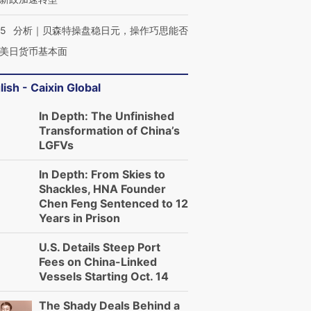
05
分析｜贝森特操盘稳日元，操作巧思能否
美日货币基本面
lish - Caixin Global
In Depth: The Unfinished
Transformation of China’s
LGFVs
In Depth: From Skies to
Shackles, HNA Founder
Chen Feng Sentenced to 12
Years in Prison
U.S. Details Steep Port
Fees on China-Linked
Vessels Starting Oct. 14
The Shady Deals Behind a