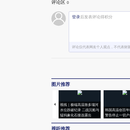
评论区
0
登录
后发表评论得积分
评论仅代表网友个人观点，不代表财
图片推荐
视线｜极端高温致多瑙河
水位跌破纪录 二战沉船与
韩国高温创百年
猛犸象化石接连露出
警告停止一切户
视听推荐