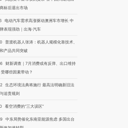
商标后退出市场
6
电动汽车需求高涨驱动澳洲车市增长 中
牌表现强劲｜出海·汽车
00
普渡机器人张涛：机器人规模化靠技术、
和产品共同突破
56
财新调查｜7月消费或有反弹、出口维持
 受哪些因素带动？
42
生态环境法典将施行 最高法明确新旧法
与追责规则
0
看空消费的“三大误区”
59
中东局势催化东南亚能源焦虑 多国出台
新政加速转型