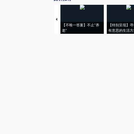
【不唯一答案】不止“养
【特别呈现】寻
老”
有意思的生活方