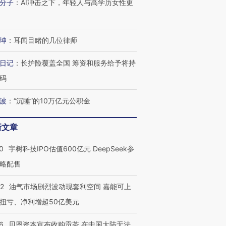
分子
：
AI冲击之下，年轻人与高学历女性更
进第四届链博
【商旅对话】华住集团
坤
：
耳闻目睹的几位律师
技“链”接产
【特别呈现】寻找100种
CFO：不靠规模取胜，华
【特别呈
有意思的生活方式·第三对
住三大增长引擎是什么？
有意思的
日记
：
长护险覆盖全国 筹资和服务给予将持
码
波
：
“沉睡”的10万亿元公积金
新文章
0
宇树科技IPO估值600亿元 DeepSeek参
略配售
22
油气市场剧烈波动现套利空间 嘉能可上
扭亏、净利增超50亿美元
6
贝恩资本宣布收购贡茶 在中国大陆无法