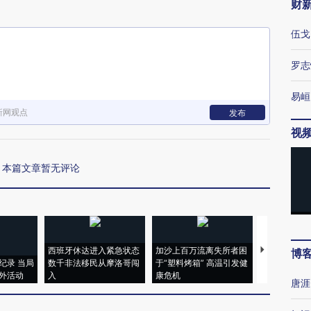
财
伍戈
罗志
易峘
新网观点
发布
视
本篇文章暂无评论
西班牙休达进入紧急状态
加沙上百万流离失所者困
视线｜HYR
博
纪录 当局
数千非法移民从摩洛哥闯
于“塑料烤箱” 高温引发健
术：是什么
外活动
入
康危机
心“花钱找虐
唐涯