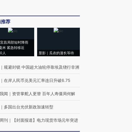
辑推荐
宜昌局部短时降雨
8毫米 紧急转移近
00人
显影｜瓜农的漫长等待
｜
规避封锁 中国超大油轮停靠埃及绕行非洲
｜
在岸人民币兑美元汇率连日升破6.75
我闻
｜
资管掌舵人更替 百年人寿僵局何解
｜
多国出台光伏新政加速转型
周刊
｜
【封面报道】电力现货市场元年突进