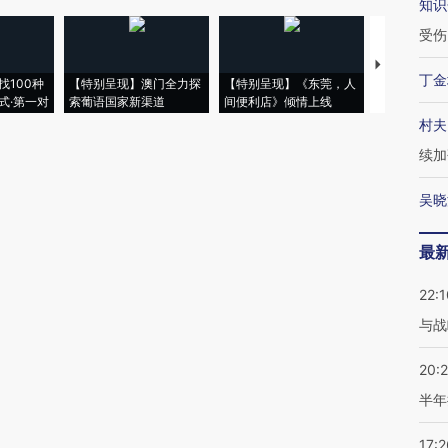
知识
受伤
【推广】走
丁金
找100种
【特别呈现】澳门全力探
【特别呈现】《东莞，人
会，让数智科
式·第一对
索葡语国家新渠道
间便利店》倾情上线
业
村夫
续加
吴晓
最
22:1
与战
20:
半年
17:2