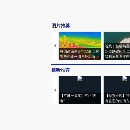
图片推荐
视线｜极端高温
韩国高温创百年纪录 当局
水位跌破纪录 
警告停止一切户外活动
猛犸象化石接连
视听推荐
【不唯一答案】不止“养
【特别呈现】寻
老”
有意思的生活方