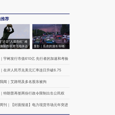
辑推荐
侵”还是“人道危机” 难
撕裂西班牙飞地休达
显影｜瓜农的漫长等待
｜
宇树发行市值610亿 先行者的加速和考验
｜
在岸人民币兑美元汇率连日升破6.75
我闻
｜
艾路明及多名股东被拘
｜
特朗普再签两份行政令限制出生公民权
周刊
｜
【封面报道】电力现货市场元年突进