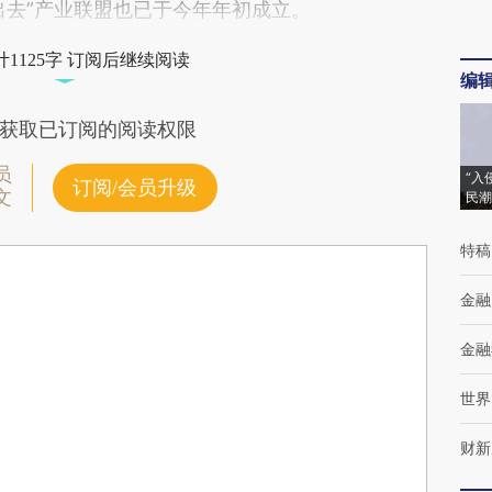
出去”产业联盟也已于今年年初成立。
1125字 订阅后继续阅读
编
获取已订阅的阅读权限
员
“入
订阅/会员升级
文
民潮
特稿
金融
金融
世界
财新