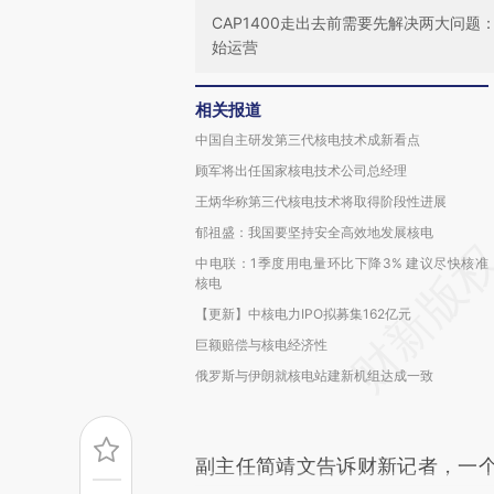
CAP1400走出去前需要先解决两大问
始运营
相关报道
中国自主研发第三代核电技术成新看点
顾军将出任国家核电技术公司总经理
王炳华称第三代核电技术将取得阶段性进展
郁祖盛：我国要坚持安全高效地发展核电
中电联：1季度用电量环比下降3% 建议尽快核准
核电
【更新】中核电力IPO拟募集162亿元
巨额赔偿与核电经济性
俄罗斯与伊朗就核电站建新机组达成一致
副主任简靖文告诉财新记者，一