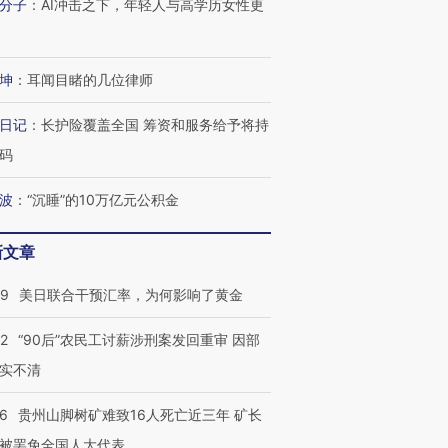
分子
：
AI冲击之下，年轻人与高学历女性更
坤
：
耳闻目睹的几位律师
日记
：
长护险覆盖全国 筹资和服务给予将持
码
波
：
“沉睡”的10万亿元公积金
新文章
09
美日联合干预汇率，为何影响了黄金
32
“90后”农民工讨薪涉刑案发回重审 因部
实不清
36
贵州山脚树矿难致16人死亡近三年 矿长
被罢免全国人大代表