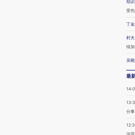
知识
受伤
丁金
村夫
续加
吴晓
最
14:
13:
分事
12:
涉罪