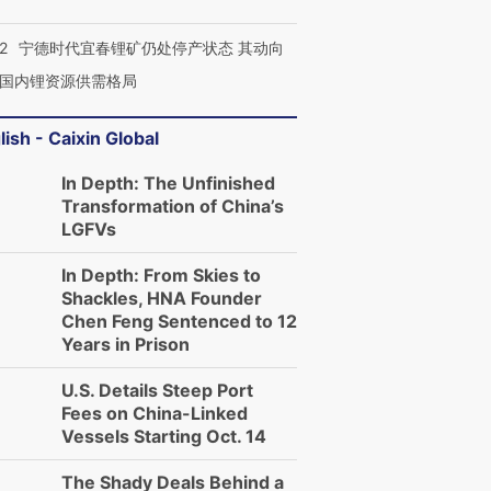
2
宁德时代宜春锂矿仍处停产状态 其动向
国内锂资源供需格局
lish - Caixin Global
In Depth: The Unfinished
Transformation of China’s
LGFVs
In Depth: From Skies to
Shackles, HNA Founder
Chen Feng Sentenced to 12
Years in Prison
U.S. Details Steep Port
Fees on China-Linked
Vessels Starting Oct. 14
The Shady Deals Behind a