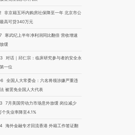
2
非京籍五环内购房社保降至一年 北京市公
最高可贷340万元
7
寒武纪上半年净利润同比翻倍 营收增速
放缓
53
对话｜邱仁宗：临床研究参与者的安全永
第一位
06
全国人大常委会：六名将领涉嫌严重违
法 被罢免全国人大代表
43
7月美国劳动力市场意外放缓 岗位减少
3万个失业率降至4.1%
14
海外金融专才回流香港 外籍工作签证翻