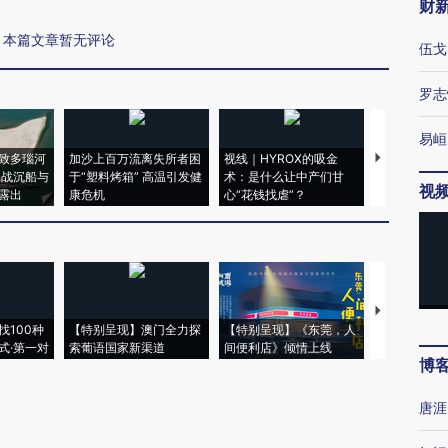
财
本篇文章暂无评论
伍戈
罗志
易峘
致多瑙河
加沙上百万流离失所者困
视线｜HYROX的吸金
马航飞行员
二战沉船与
于“塑料烤箱” 高温引发健
术：是什么让中产们甘
粒摇头丸 尿
视
露出
康危机
心“花钱找虐”？
毒品
【推广】走
找100种
【特别呈现】澳门全力探
【特别呈现】《东莞，人
会，让数智科
式·第一对
索葡语国家新渠道
间便利店》倾情上线
业
博
唐涯