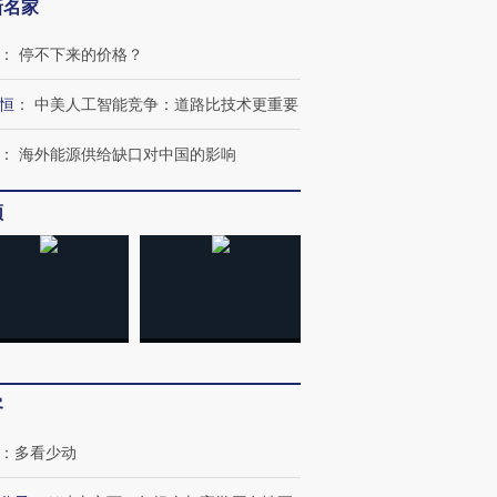
新名家
：
停不下来的价格？
恒
：
中美人工智能竞争：道路比技术更重要
：
海外能源供给缺口对中国的影响
跨国走私7万
视线｜被称为“蟑螂”的印
视线｜“入侵”还是“人道危
检体内含3种
度Z世代 用街头抗争将教
机”？难民潮撕裂西班牙
秘鲁纳斯
频
育部长拱下台
飞地休达
13人遇难
进第四届链博
【商旅对话】华住集团
技“链”接产
【特别呈现】寻找100种
CFO：不靠规模取胜，华
【特别呈
有意思的生活方式·第三对
住三大增长引擎是什么？
有意思的
客
：
多看少动