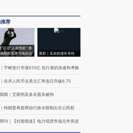
辑推荐
侵”还是“人道危机” 难
撕裂西班牙飞地休达
显影｜瓜农的漫长等待
｜
宇树发行市值610亿 先行者的加速和考验
｜
在岸人民币兑美元汇率连日升破6.75
我闻
｜
艾路明及多名股东被拘
｜
特朗普再签两份行政令限制出生公民权
周刊
｜
【封面报道】电力现货市场元年突进