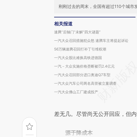
刚刚过去的周末，全国有超过110个城
相关报道
速腾“后轴门”未解“四大谜题”
一汽大众召回措施犯众怒 速腾车主将提起诉讼
56万辆速腾召回打补丁引维权潮
一汽大众股比难换高铁进德国
一汽－大众实施价格垄断被罚2.4亿元
一汽大众召回部分进口奥迪Q7车型
一汽大众汽车公司两名高管被立案调查
一汽大众佛山工厂建成投产
差无几。尽管尚无公开回应，但内
源于降成本