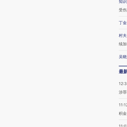
知识
受伤
丁金
村夫
续加
吴晓
最
12:
涉罪
11:1
积金
11:0