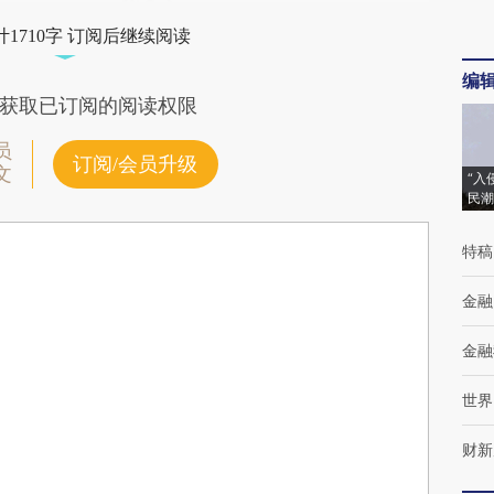
1710字 订阅后继续阅读
编
获取已订阅的阅读权限
员
订阅/会员升级
文
“入
民潮
特稿
金融
金融
世界
财新