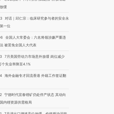
放缓
53
对话｜邱仁宗：临床研究参与者的安全永
第一位
06
全国人大常委会：六名将领涉嫌严重违
法 被罢免全国人大代表
43
7月美国劳动力市场意外放缓 岗位减少
3万个失业率降至4.1%
14
海外金融专才回流香港 外籍工作签证翻
2
宁德时代宜春锂矿仍处停产状态 其动向
国内锂资源供需格局
1
7月进出口增速高位放缓，价格驱动还能