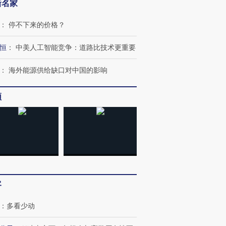
新名家
：
停不下来的价格？
恒
：
中美人工智能竞争：道路比技术更重要
跨国走私7万
视线｜被称为“蟑螂”的印
视线｜“入侵”还是“人道危
：
海外能源供给缺口对中国的影响
检体内含3种
度Z世代 用街头抗争将教
机”？难民潮撕裂西班牙
秘鲁纳斯
育部长拱下台
飞地休达
13人遇难
频
进第四届链博
【商旅对话】华住集团
技“链”接产
【特别呈现】寻找100种
CFO：不靠规模取胜，华
【特别呈
有意思的生活方式·第三对
住三大增长引擎是什么？
有意思的
客
：
多看少动