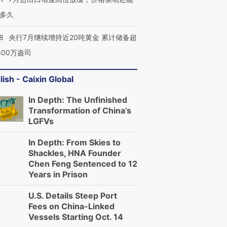
多久
8
央行7月继续增持近20吨黄金 累计储备超
600万盎司
lish - Caixin Global
In Depth: The Unfinished
Transformation of China’s
LGFVs
In Depth: From Skies to
Shackles, HNA Founder
Chen Feng Sentenced to 12
Years in Prison
U.S. Details Steep Port
Fees on China-Linked
Vessels Starting Oct. 14