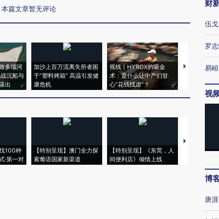
财
本篇文章暂无评论
伍戈
罗志
致多瑙河
加沙上百万流离失所者困
视线｜HYROX的吸金
马航飞行员
易峘
二战沉船与
于“塑料烤箱” 高温引发健
术：是什么让中产们甘
粒摇头丸 尿
露出
康危机
心“花钱找虐”？
毒品
视
【推广】走
找100种
【特别呈现】澳门全力探
【特别呈现】《东莞，人
会，让数智科
式·第一对
索葡语国家新渠道
间便利店》倾情上线
业
博
唐涯