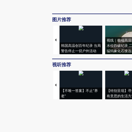
图片推荐
视线｜极端高温
韩国高温创百年纪录 当局
水位跌破纪录 
警告停止一切户外活动
猛犸象化石接连
视听推荐
【不唯一答案】不止“养
【特别呈现】寻
老”
有意思的生活方