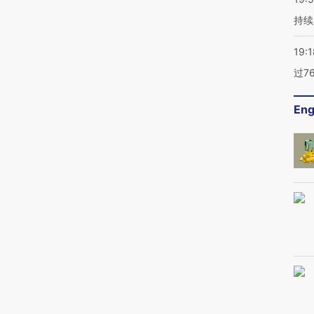
持续
19:1
过7
Eng