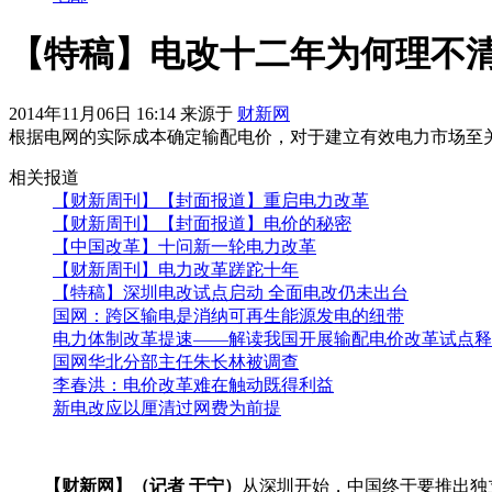
【特稿】电改十二年为何理不
2014年11月06日 16:14 来源于
财新网
根据电网的实际成本确定输配电价，对于建立有效电力市场至
相关报道
【财新周刊】【封面报道】重启电力改革
【财新周刊】【封面报道】电价的秘密
【中国改革】十问新一轮电力改革
【财新周刊】电力改革蹉跎十年
【特稿】深圳电改试点启动 全面电改仍未出台
国网：跨区输电是消纳可再生能源发电的纽带
电力体制改革提速——解读我国开展输配电价改革试点释
国网华北分部主任朱长林被调查
李春洪：电价改革难在触动既得利益
新电改应以厘清过网费为前提
【财新网】（记者 于宁）
从深圳开始，中国终于要推出独