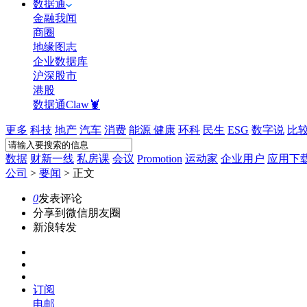
数据通
金融我闻
商圈
地缘图志
企业数据库
沪深股市
港股
数据通Claw🦞
更多
科技
地产
汽车
消费
能源
健康
环科
民生
ESG
数字说
比
数据
财新一线
私房课
会议
Promotion
运动家
企业用户
应用下
公司
>
要闻
>
正文
0
发表评论
分享到微信朋友圈
新浪转发
订阅
电邮