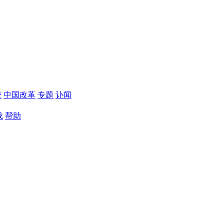
较
中国改革
专题
讣闻
载
帮助