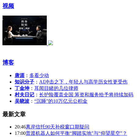
视频
博客
唐涯
：
多看少动
知识分子
：
AI冲击之下，年轻人与高学历女性更受伤
丁金坤
：
耳闻目睹的几位律师
村夫日记
：
长护险覆盖全国 筹资和服务给予将持续加码
吴晓波
：
“沉睡”的10万亿元公积金
最新文章
20:46
离岸信托90天补税窗口期疑问
17:00
普渡机器人如何平衡“脚踏实地”与“仰望星空”？