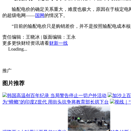
输配电价的确定关系重大，难度也极大，原因在于核定电网的
的超级电网——
国网
的情况下。
“目前的输配电价只是购销差价，并不是按照输配电成本核
责任编辑：王晓冰 | 版面编辑：王永
更多更快财经资讯请看
财新一线
Loading...
推广
图片推荐
韩国高温创百年纪录 当局警告停止一切户外活动
加沙上百
为“蟑螂”的印度Z世代 用街头抗争将教育部长拱下台
视线｜