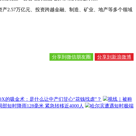
2.57万亿元、投资跨越金融、制造、矿业、地产等多个领域
分享到微信朋友圈
分享到新浪微博
OX的吸金术：是什么让中产们甘心“花钱找虐”？
视线｜被称
部短时降雨128毫米 紧急转移近4000人
哈尔滨遭遇短时极端