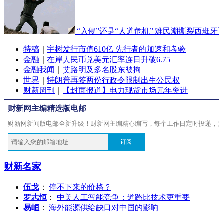
“入侵”还是“人道危机” 难民潮撕裂西班
特稿
｜
宇树发行市值610亿 先行者的加速和考验
金融
｜
在岸人民币兑美元汇率连日升破6.75
金融我闻
｜
艾路明及多名股东被拘
世界
｜
特朗普再签两份行政令限制出生公民权
财新周刊
｜
【封面报道】电力现货市场元年突进
财新网主编精选版电邮
财新网新闻版电邮全新升级！财新网主编精心编写，每个工作日定时投递，
订阅
财新名家
伍戈
：
停不下来的价格？
罗志恒
：
中美人工智能竞争：道路比技术更重要
易峘
：
海外能源供给缺口对中国的影响