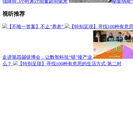
强降雨 3小时累计雨量超80毫米
秘鲁纳斯
视听推荐
【不唯一答案】不止“养老”
【特别呈现】寻找100种有意
走进第四届链博会，让数智科技“链”接产业
么？
【特别呈现】寻找100种有意思的生活方式·第二对