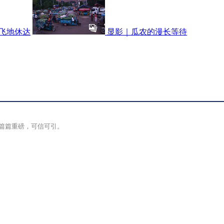
牙飞地休达
显影｜瓜农的漫长等待
篇篇重磅，可信可引。