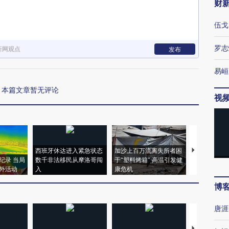
财
伍戈
罗志
新网观点
发布
易峘
本篇文章暂无评论
视
西班牙休达进入紧急状态
加沙上百万流离失所者困
视线｜HYR
纪录 当局
数千非法移民从摩洛哥闯
于“塑料烤箱” 高温引发健
术：是什么
外活动
入
康危机
心“花钱找虐
博
唐涯
【推广】走