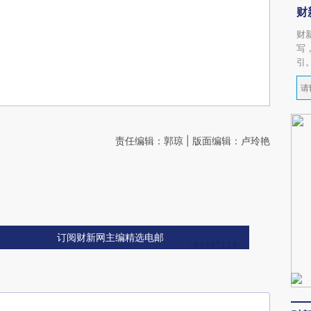
财
财
写
引
责任编辑：郭琼 | 版面编辑：卢玲艳
订阅财新网主编精选电邮