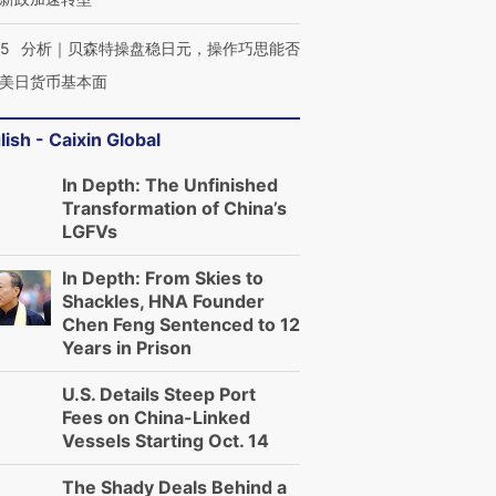
05
分析｜贝森特操盘稳日元，操作巧思能否
美日货币基本面
lish - Caixin Global
In Depth: The Unfinished
Transformation of China’s
LGFVs
In Depth: From Skies to
Shackles, HNA Founder
Chen Feng Sentenced to 12
Years in Prison
U.S. Details Steep Port
Fees on China-Linked
Vessels Starting Oct. 14
The Shady Deals Behind a