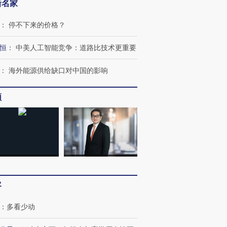
新名家
：
停不下来的价格？
恒
：
中美人工智能竞争：道路比技术更重要
：
海外能源供给缺口对中国的影响
频
OX的吸金
马航飞行员跨国走私7万
视线｜被称为“蟑螂”的印
让中产们甘
粒摇头丸 尿检体内含3种
度Z世代 用街头抗争将教
秘鲁纳斯
”？
毒品
育部长拱下台
13人遇难
客
：
多看少动
进第四届链博
【商旅对话】华住集团