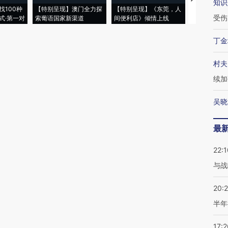
知识
找100种
【特别呈现】澳门全力探
【特别呈现】《东莞，人
会，让数智科
受伤
式·第一对
索葡语国家新渠道
间便利店》倾情上线
业
丁金
村夫
续加
吴晓
最
22:1
与战
20:
半年
17:2