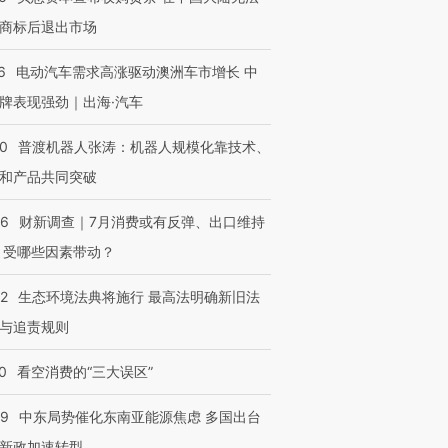
商标后退出市场
6
电动汽车需求高涨驱动澳洲车市增长 中
牌表现强劲｜出海·汽车
00
普渡机器人张涛：机器人规模化靠技术、
和产品共同突破
56
财新调查｜7月消费或有反弹、出口维持
 受哪些因素带动？
42
生态环境法典将施行 最高法明确新旧法
与追责规则
0
看空消费的“三大误区”
59
中东局势催化东南亚能源焦虑 多国出台
新政加速转型