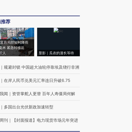
辑推荐
宜昌局部短时降雨
8毫米 紧急转移近
00人
显影｜瓜农的漫长等待
｜
规避封锁 中国超大油轮停靠埃及绕行非洲
｜
在岸人民币兑美元汇率连日升破6.75
我闻
｜
资管掌舵人更替 百年人寿僵局何解
｜
多国出台光伏新政加速转型
周刊
｜
【封面报道】电力现货市场元年突进