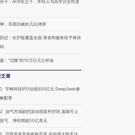
分子
：
AI冲击之下，年轻人与高学历女性更
技“链”接产
【特别呈现】寻找100种
CFO：不靠规模取胜，华
【特别呈
有意思的生活方式·第三对
住三大增长引擎是什么？
有意思的
坤
：
耳闻目睹的几位律师
日记
：
长护险覆盖全国 筹资和服务给予将持
码
波
：
“沉睡”的10万亿元公积金
新文章
0
宇树科技IPO估值600亿元 DeepSeek参
略配售
22
油气市场剧烈波动现套利空间 嘉能可上
扭亏、净利增超50亿美元
6
贝恩资本宣布收购贡茶 在中国大陆无法