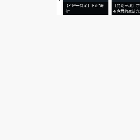
【不唯一答案】不止“养
【特别呈现】寻
老”
有意思的生活方