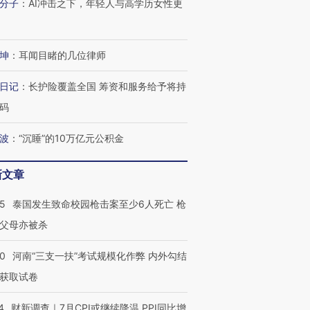
分子
：
AI冲击之下，年轻人与高学历女性更
坤
：
耳闻目睹的几位律师
日记
：
长护险覆盖全国 筹资和服务给予将持
码
波
：
“沉睡”的10万亿元公积金
新文章
45
泰国发生致命校园枪击案至少6人死亡 枪
父母亦被杀
40
河南“三支一扶”考试规模化作弊 内外勾结
获取试卷
4
财新调查｜7月CPI或继续降温 PPI同比增