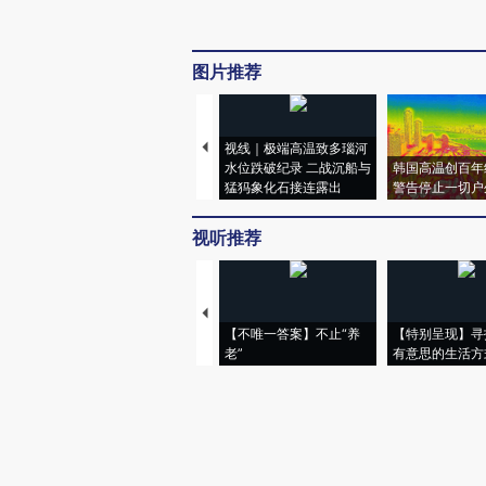
图片推荐
视线｜极端高温致多瑙河
水位跌破纪录 二战沉船与
韩国高温创百年
猛犸象化石接连露出
警告停止一切户
视听推荐
【不唯一答案】不止“养
【特别呈现】寻
老”
有意思的生活方