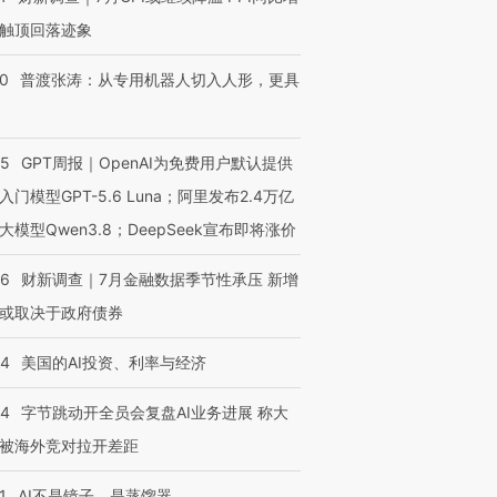
触顶回落迹象
00
普渡张涛：从专用机器人切入人形，更具
55
GPT周报｜OpenAI为免费用户默认提供
入门模型GPT-5.6 Luna；阿里发布2.4万亿
大模型Qwen3.8；DeepSeek宣布即将涨价
46
财新调查｜7月金融数据季节性承压 新增
或取决于政府债券
44
美国的AI投资、利率与经济
44
字节跳动开全员会复盘AI业务进展 称大
被海外竞对拉开差距
1
AI不是镜子，是蒸馏器