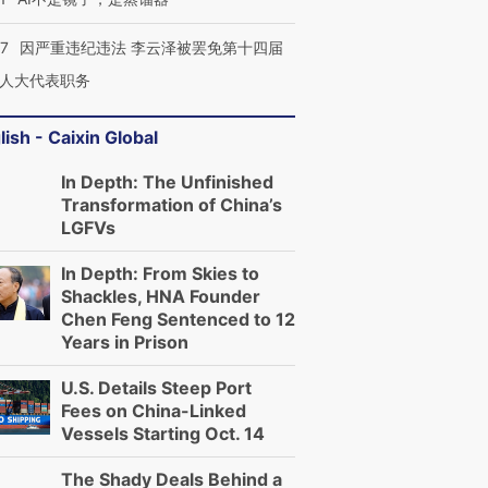
07
因严重违纪违法 李云泽被罢免第十四届
人大代表职务
lish - Caixin Global
In Depth: The Unfinished
Transformation of China’s
LGFVs
In Depth: From Skies to
Shackles, HNA Founder
Chen Feng Sentenced to 12
Years in Prison
U.S. Details Steep Port
Fees on China-Linked
Vessels Starting Oct. 14
The Shady Deals Behind a