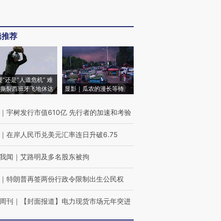
辑推荐
侵”还是“人道危机” 难
撕裂西班牙飞地休达
显影｜瓜农的漫长等待
｜
宇树发行市值610亿 先行者的加速和考验
｜
在岸人民币兑美元汇率连日升破6.75
我闻
｜
艾路明及多名股东被拘
｜
特朗普再签两份行政令限制出生公民权
周刊
｜
【封面报道】电力现货市场元年突进