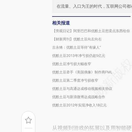
在流量、入口为王的时代，互联网公司都
相关报道
【旁观日记】阿里巴巴和优酷土豆想卖点东西给你
【财新周刊】优酷土豆向左向右
古永锵：优酷土豆等待“有缘人”
优酷土豆2013年净亏损仍超5亿元
优酷土豆净亏损大幅收窄
优酷土豆牵手《美国偶像》制作商FML
优酷土豆第二季度净亏损收窄
优酷土豆与高通达成移动视频相关协议
优酷土豆与新浪微博达成战略合作
优酷土豆2012年实现净收入18亿元
从视频到游戏的拓展以及用智能硬