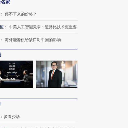
新名家
：
停不下来的价格？
恒
：
中美人工智能竞争：道路比技术更重要
跨国走私7万
视线｜被称为“蟑螂”的印
视线｜“入侵”还是“人道危
：
海外能源供给缺口对中国的影响
检体内含3种
度Z世代 用街头抗争将教
机”？难民潮撕裂西班牙
秘鲁纳斯
育部长拱下台
飞地休达
13人遇难
频
进第四届链博
【商旅对话】华住集团
技“链”接产
【特别呈现】寻找100种
CFO：不靠规模取胜，华
【特别呈
有意思的生活方式·第三对
住三大增长引擎是什么？
有意思的
客
：
多看少动