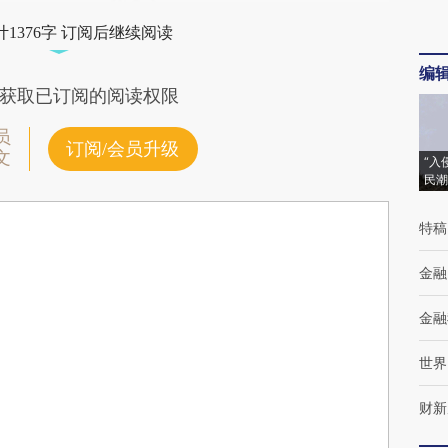
1376字 订阅后继续阅读
编
获取已订阅的阅读权限
员
订阅/会员升级
文
“入
民潮
特稿
金融
金融
世界
财新