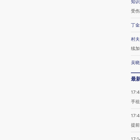
知识
受伤
丁金
村夫
续加
吴晓
最
17:
手祖
17:
提前
17:1