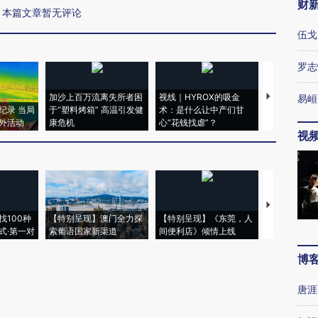
财
本篇文章暂无评论
伍戈
罗志
加沙上百万流离失所者困
视线｜HYROX的吸金
马航飞行员
易峘
纪录 当局
于“塑料烤箱” 高温引发健
术：是什么让中产们甘
粒摇头丸 尿
外活动
康危机
心“花钱找虐”？
毒品
视
【推广】走
找100种
【特别呈现】澳门全力探
【特别呈现】《东莞，人
会，让数智科
式·第一对
索葡语国家新渠道
间便利店》倾情上线
业
博
唐涯