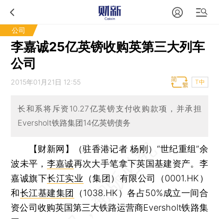
公司
李嘉诚25亿英镑收购英第三大列车
公司
2015年01月21日 12:55
T中
长和系将斥资10.27亿英镑支付收购款项，并承担
Eversholt铁路集团14亿英镑债务
【财新网】（驻香港记者 杨刚）
“世纪重组”余
波未平，
李嘉诚
再次大手笔拿下英国基建资产。李
嘉诚旗下
长江实业
（集团）有限公司（0001.HK）
和
长江基建集团
（1038.HK）各占50%成立一间合
资公司收购英国第三大铁路运营商Eversholt铁路集