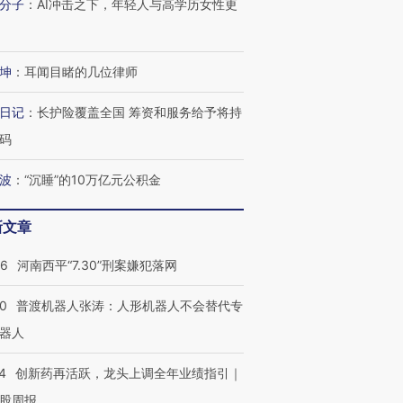
分子
：
AI冲击之下，年轻人与高学历女性更
坤
：
耳闻目睹的几位律师
日记
：
长护险覆盖全国 筹资和服务给予将持
码
波
：
“沉睡”的10万亿元公积金
新文章
26
河南西平“7.30”刑案嫌犯落网
00
普渡机器人张涛：人形机器人不会替代专
器人
4
创新药再活跃，龙头上调全年业绩指引｜
股周报