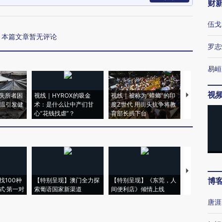
财
伍戈
本篇文章暂无评论
罗志
易峘
视
失所者困
视线｜HYROX的吸金
视线｜被称为“蟑螂”的印
视线｜“入侵
高温引发健
术：是什么让中产们甘
度Z世代 用街头抗争将教
机”？难民潮
心“花钱找虐”？
育部长拱下台
飞地休达
【推广】走
博
找100种
【特别呈现】澳门全力探
【特别呈现】《东莞，人
会，让数智科
式·第一对
索葡语国家新渠道
间便利店》倾情上线
业
唐涯