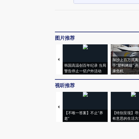
图片推荐
加沙上百万流离
韩国高温创百年纪录 当局
于“塑料烤箱” 
警告停止一切户外活动
康危机
视听推荐
【不唯一答案】不止“养
【特别呈现】寻
老”
有意思的生活方