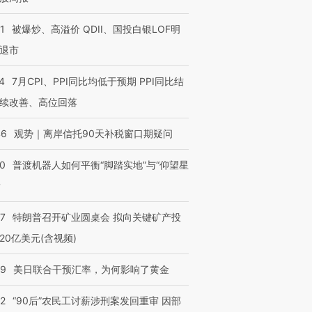
1
被爆炒、高溢价 QDII、国投白银LOF明
退市
4
7月CPI、PPI同比均低于预期 PPI同比结
续改善、高位回落
46
观势｜离岸信托90天补税窗口期疑问
00
普渡机器人如何平衡“脚踏实地”与“仰望星
？
57
特朗普召开矿业圆桌会 拟向关键矿产投
20亿美元(含视频)
09
美日联合干预汇率，为何影响了黄金
32
“90后”农民工讨薪涉刑案发回重审 因部