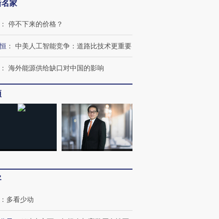
新名家
：
停不下来的价格？
恒
：
中美人工智能竞争：道路比技术更重要
：
海外能源供给缺口对中国的影响
频
”还是“人道危
湖北宜昌局部短时降雨
哈尔滨遭遇短时极端强降
撕裂西班牙
128毫米 紧急转移近
雨 3小时累计雨量超80毫
秘鲁纳斯
4000人
米
13人遇难
进第四届链博
【商旅对话】华住集团
客
技“链”接产
【特别呈现】寻找100种
CFO：不靠规模取胜，华
【特别呈
有意思的生活方式·第三对
住三大增长引擎是什么？
有意思的
：
多看少动