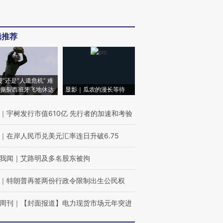
辑推荐
侵”还是“人道危机” 难
撕裂西班牙飞地休达
显影｜瓜农的漫长等待
｜
宇树发行市值610亿 先行者的加速和考验
｜
在岸人民币兑美元汇率连日升破6.75
我闻
｜
艾路明及多名股东被拘
｜
特朗普再签两份行政令限制出生公民权
周刊
｜
【封面报道】电力现货市场元年突进