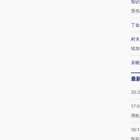
知识
受伤
丁金
村夫
续加
吴晓
最
20:
17:
用机
16:1
医药