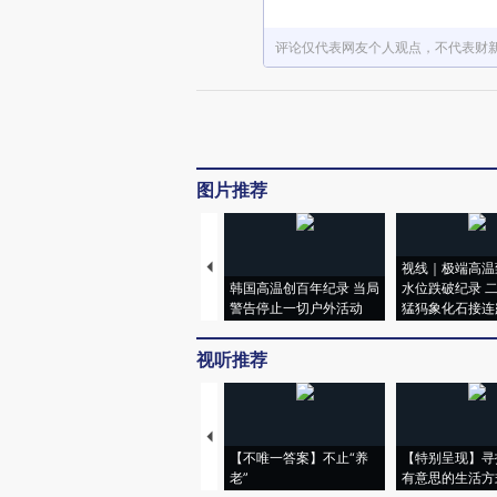
评论仅代表网友个人观点，不代表财
图片推荐
视线｜极端高温
韩国高温创百年纪录 当局
水位跌破纪录 
警告停止一切户外活动
猛犸象化石接连
视听推荐
【不唯一答案】不止“养
【特别呈现】寻
老”
有意思的生活方