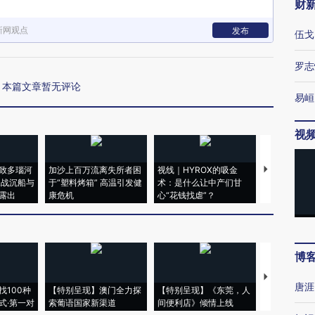
财
新网观点
发布
伍戈
罗志
本篇文章暂无评论
易峘
视
致多瑙河
加沙上百万流离失所者困
视线｜HYROX的吸金
马航飞行员
二战沉船与
于“塑料烤箱” 高温引发健
术：是什么让中产们甘
粒摇头丸 尿
露出
康危机
心“花钱找虐”？
毒品
博
【推广】走
唐涯
找100种
【特别呈现】澳门全力探
【特别呈现】《东莞，人
会，让数智科
式·第一对
索葡语国家新渠道
间便利店》倾情上线
业