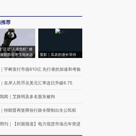
辑推荐
侵”还是“人道危机” 难
撕裂西班牙飞地休达
显影｜瓜农的漫长等待
｜
宇树发行市值610亿 先行者的加速和考验
｜
在岸人民币兑美元汇率连日升破6.75
我闻
｜
艾路明及多名股东被拘
｜
特朗普再签两份行政令限制出生公民权
周刊
｜
【封面报道】电力现货市场元年突进