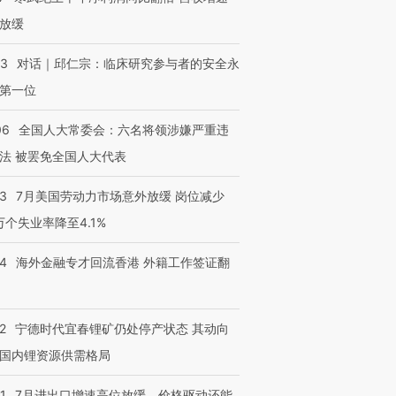
放缓
53
对话｜邱仁宗：临床研究参与者的安全永
第一位
06
全国人大常委会：六名将领涉嫌严重违
法 被罢免全国人大代表
43
7月美国劳动力市场意外放缓 岗位减少
3万个失业率降至4.1%
14
海外金融专才回流香港 外籍工作签证翻
2
宁德时代宜春锂矿仍处停产状态 其动向
国内锂资源供需格局
1
7月进出口增速高位放缓，价格驱动还能