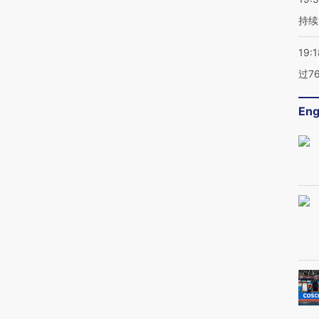
持续
19:1
过7
Eng