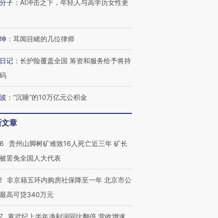
分子
：
AI冲击之下，年轻人与高学历女性更
坤
：
耳闻目睹的几位律师
日记
：
长护险覆盖全国 筹资和服务给予将持
码
波
：
“沉睡”的10万亿元公积金
新文章
36
贵州山脚树矿难致16人死亡近三年 矿长
被罢免全国人大代表
2
非京籍五环内购房社保降至一年 北京市公
最高可贷340万元
7
寒武纪上半年净利润同比翻倍 营收增速