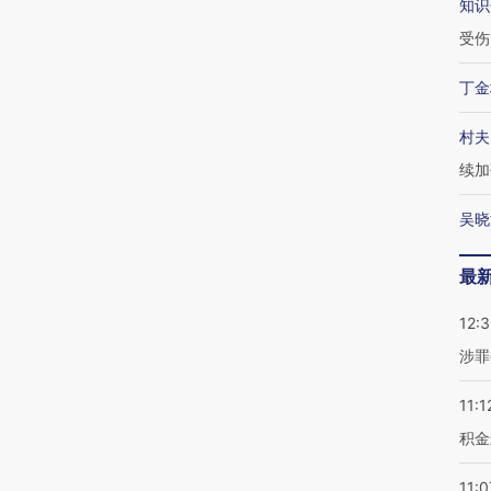
知识
受伤
丁金
村夫
续加
吴晓
最
12:
涉罪
11:1
积金
11:0