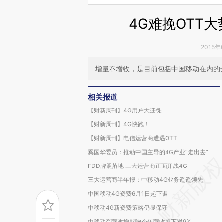
4G难挽OTT
2015年
增量不增收，是目前包括中国移动在内的
相关报道
【财新周刊】4G用户大迁徙
【财新周刊】4G快跑！
【财新周刊】电信运营商遭遇OTT
奚国华委员：推动中国主导的4G产业“走出去”
FDD牌照落地 三大运营商正面开战4G
三大运营商半年报：中移动4G业务遥遥领先
中国移动4G资费6月1日起下调
中移动4G新资费策略仍显保守
中移动受营改增影响今年营收将下滑9%