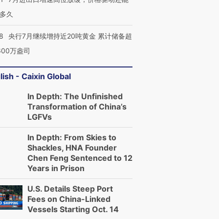
多久
8
央行7月继续增持近20吨黄金 累计储备超
600万盎司
lish - Caixin Global
In Depth: The Unfinished
Transformation of China’s
LGFVs
In Depth: From Skies to
Shackles, HNA Founder
Chen Feng Sentenced to 12
Years in Prison
U.S. Details Steep Port
Fees on China-Linked
Vessels Starting Oct. 14