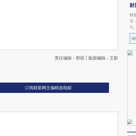
财
财
写
引
责任编辑：郭琼 | 版面编辑：王影
订阅财新网主编精选电邮