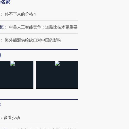
新名家
：
停不下来的价格？
恒
：
中美人工智能竞争：道路比技术更重要
：
海外能源供给缺口对中国的影响
频
跨国走私7万
视线｜被称为“蟑螂”的印
视线｜“入侵”还是“人道危
检体内含3种
度Z世代 用街头抗争将教
机”？难民潮撕裂西班牙
秘鲁纳斯
育部长拱下台
飞地休达
13人遇难
客
进第四届链博
【商旅对话】华住集团
：
多看少动
技“链”接产
【特别呈现】寻找100种
CFO：不靠规模取胜，华
【特别呈
有意思的生活方式·第三对
住三大增长引擎是什么？
有意思的