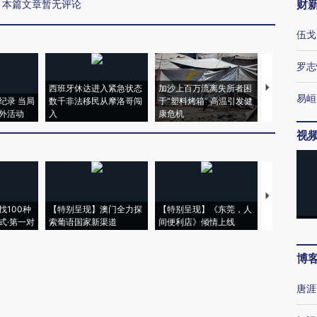
财
本篇文章暂无评论
伍戈
罗志
西班牙休达进入紧急状态
加沙上百万流离失所者困
视线｜HYR
易峘
纪录 当局
数千非法移民从摩洛哥闯
于“塑料烤箱” 高温引发健
术：是什么
外活动
入
康危机
心“花钱找虐
视
【推广】走
找100种
【特别呈现】澳门全力探
【特别呈现】《东莞，人
会，让数智科
式·第一对
索葡语国家新渠道
间便利店》倾情上线
业
博
唐涯