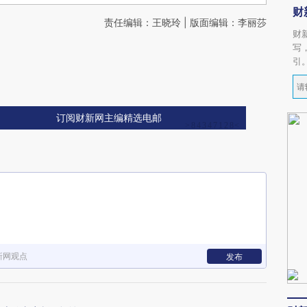
财
责任编辑：王晓玲 | 版面编辑：李丽莎
财
写
引
订阅财新网主编精选电邮
新网观点
发布