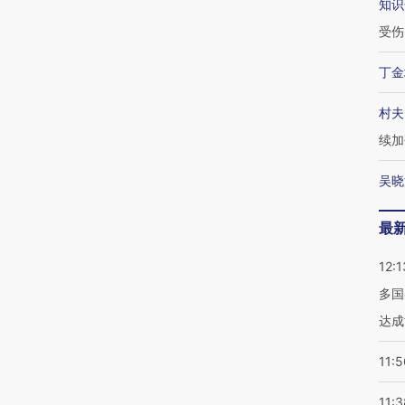
知识
受伤
丁金
村夫
续加
吴晓
最
12:1
多国
达成
11:5
11:3