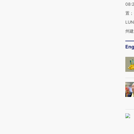
08:
置；
LU
州建
Eng