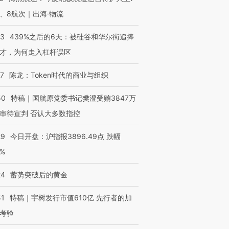
、8航次｜出海·物流
53
439%之后的6天：被硅谷和华尔街追捧
才，为何走入杠杆误区
07
陈龙：Token时代的商业与组织
50
特稿｜国航原党委书记樊澄受贿3847万
审待宣判 否认大多数指控
29
今日开盘：沪指报3896.49点 跌幅
0%
24
蓄势突破后的黄金
51
特稿｜宇树发行市值610亿 先行者的加
考验