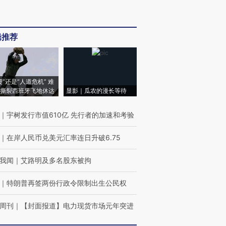
辑推荐
侵”还是“人道危机” 难
撕裂西班牙飞地休达
显影｜瓜农的漫长等待
｜
宇树发行市值610亿 先行者的加速和考验
｜
在岸人民币兑美元汇率连日升破6.75
我闻
｜
艾路明及多名股东被拘
｜
特朗普再签两份行政令限制出生公民权
周刊
｜
【封面报道】电力现货市场元年突进