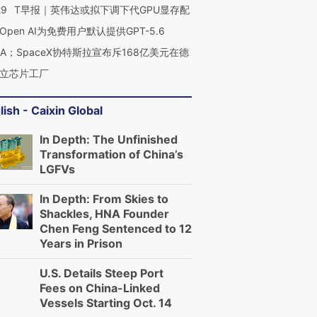
29
T早报｜英伟达或拟下调下代GPU显存配
Open AI为免费用户默认提供GPT-5.6
NA；SpaceX协特斯拉宣布斥168亿美元在德
立芯片工厂
lish - Caixin Global
In Depth: The Unfinished
Transformation of China’s
LGFVs
In Depth: From Skies to
Shackles, HNA Founder
Chen Feng Sentenced to 12
Years in Prison
U.S. Details Steep Port
Fees on China-Linked
Vessels Starting Oct. 14