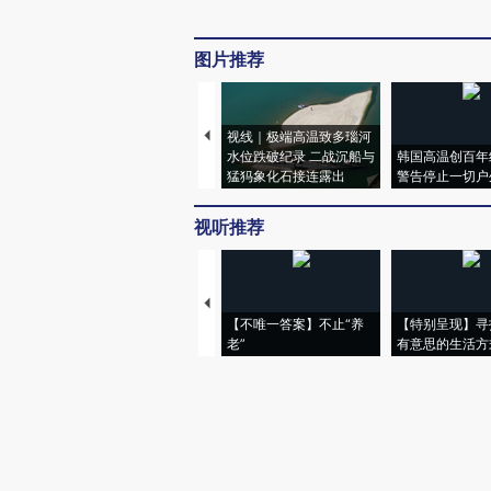
图片推荐
视线｜极端高温致多瑙河
水位跌破纪录 二战沉船与
韩国高温创百年
猛犸象化石接连露出
警告停止一切户
视听推荐
【不唯一答案】不止“养
【特别呈现】寻
老”
有意思的生活方