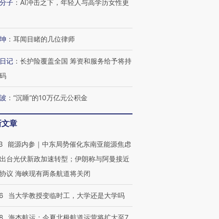
分子
：
AI冲击之下，年轻人与高学历女性更
坤
：
耳闻目睹的几位律师
日记
：
长护险覆盖全国 筹资和服务给予将持
码
波
：
“沉睡”的10万亿元公积金
新文章
3
能源内参｜中东局势催化东南亚能源焦虑
出台光伏新政加速转型；伊朗称与阿曼接近
协议 海峡现有两条航道将关闭
6
当大学教授变临时工，大学还是大学吗
8
海杰航运：今夏北极航道运营将扩大至7