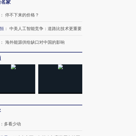
新名家
：
停不下来的价格？
恒
：
中美人工智能竞争：道路比技术更重要
OX的吸金
马航飞行员跨国走私7万
视线｜被称为“蟑螂”的印
：
海外能源供给缺口对中国的影响
让中产们甘
粒摇头丸 尿检体内含3种
度Z世代 用街头抗争将教
秘鲁纳斯
”？
毒品
育部长拱下台
13人遇难
频
进第四届链博
【商旅对话】华住集团
技“链”接产
【特别呈现】寻找100种
CFO：不靠规模取胜，华
【特别呈
有意思的生活方式·第三对
住三大增长引擎是什么？
有意思的
客
：
多看少动