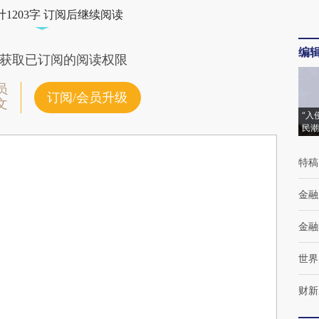
1203字 订阅后继续阅读
编
获取已订阅的阅读权限
员
订阅/会员升级
文
“入
民潮
特稿
金融
金融
世界
财新