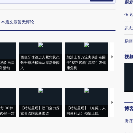
财
伍戈
本篇文章暂无评论
罗志
易峘
视
西班牙休达进入紧急状态
加沙上百万流离失所者困
视线｜HYR
纪录 当局
数千非法移民从摩洛哥闯
于“塑料烤箱” 高温引发健
术：是什么
外活动
入
康危机
心“花钱找虐
【推广】走
博
找100种
【特别呈现】澳门全力探
【特别呈现】《东莞，人
会，让数智科
式·第一对
索葡语国家新渠道
间便利店》倾情上线
业
唐涯