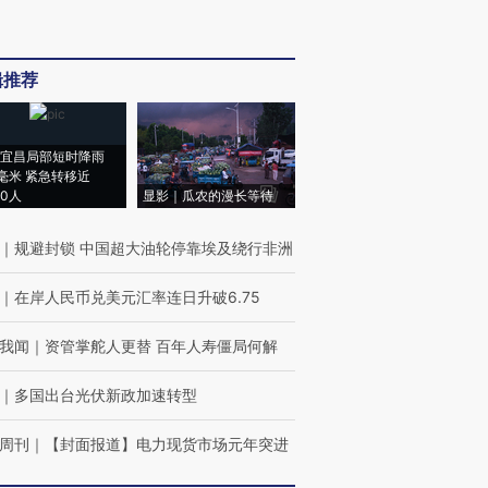
辑推荐
宜昌局部短时降雨
8毫米 紧急转移近
00人
显影｜瓜农的漫长等待
｜
规避封锁 中国超大油轮停靠埃及绕行非洲
｜
在岸人民币兑美元汇率连日升破6.75
我闻
｜
资管掌舵人更替 百年人寿僵局何解
｜
多国出台光伏新政加速转型
周刊
｜
【封面报道】电力现货市场元年突进