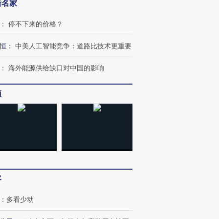
新名家
：
停不下来的价格？
恒
：
中美人工智能竞争：道路比技术更重要
：
海外能源供给缺口对中国的影响
频
OX的吸金
马航飞行员跨国走私7万
视线｜被称为“蟑螂”的印
让中产们甘
粒摇头丸 尿检体内含3种
度Z世代 用街头抗争将教
秘鲁纳斯
”？
毒品
育部长拱下台
13人遇难
进第四届链博
【商旅对话】华住集团
客
技“链”接产
【特别呈现】寻找100种
CFO：不靠规模取胜，华
【特别呈
有意思的生活方式·第三对
住三大增长引擎是什么？
有意思的
：
多看少动