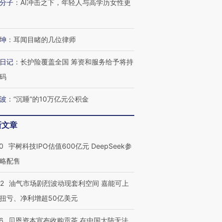
分子
：
AI冲击之下，年轻人与高学历女性更
坤
：
耳闻目睹的几位律师
日记
：
长护险覆盖全国 筹资和服务给予将持
码
波
：
“沉睡”的10万亿元公积金
新文章
0
宇树科技IPO估值600亿元 DeepSeek参
略配售
22
油气市场剧烈波动现套利空间 嘉能可上
扭亏、净利增超50亿美元
6
贝恩资本宣布收购贡茶 在中国大陆无法