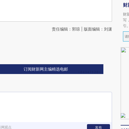
财
财
写
引
责任编辑：郭琼 | 版面编辑：刘潇
订阅财新网主编精选电邮
新网观点
发布