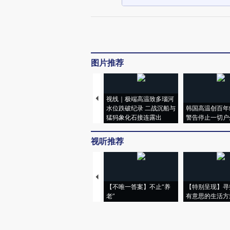
图片推荐
视线｜极端高温致多瑙河
水位跌破纪录 二战沉船与
韩国高温创百年
猛犸象化石接连露出
警告停止一切户
视听推荐
【不唯一答案】不止“养
【特别呈现】寻
老”
有意思的生活方