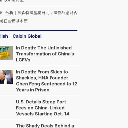
05
分析｜贝森特操盘稳日元，操作巧思能否
美日货币基本面
lish - Caixin Global
In Depth: The Unfinished
Transformation of China’s
LGFVs
In Depth: From Skies to
Shackles, HNA Founder
Chen Feng Sentenced to 12
Years in Prison
U.S. Details Steep Port
Fees on China-Linked
Vessels Starting Oct. 14
The Shady Deals Behind a