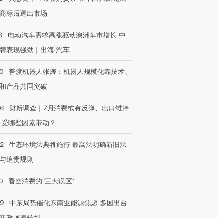
商标后退出市场
6
电动汽车需求高涨驱动澳洲车市增长 中
牌表现强劲｜出海·汽车
00
普渡机器人张涛：机器人规模化靠技术、
和产品共同突破
56
财新调查｜7月消费或有反弹、出口维持
 受哪些因素带动？
42
生态环境法典将施行 最高法明确新旧法
与追责规则
0
看空消费的“三大误区”
59
中东局势催化东南亚能源焦虑 多国出台
新政加速转型