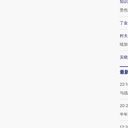
知识
受伤
丁金
村夫
续加
吴晓
最
22:1
与战
20:
半年
17:2