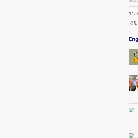
14:
撬动
Eng