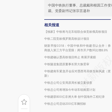
中国中铁执行董事、总裁戴和根因工作变
裁、党委副书记张宗言递补
相关报道
【独家】中铁将与北车组联合体竞标俄高铁项目
中铁二院竞标俄罗斯高铁设计项目
财新早报0318：中国中铁和中铁建否认合并︱券
商接入第三方平台受限︱两市开户数环比增8.9%
中铁建确认墨高铁项目终止 将展开索赔
中铁隧道集团原董事长郭大焕受审
中铁建南车紧急开会应对墨西哥高铁投标风波（更
新）
中铁总公司公安局原局长被立案侦查
中铁总公司将增加今年动车组购置计划
中铁建获800亿非洲大单 创中国海外工程纪录
中铁总公司启动200亿车辆招标