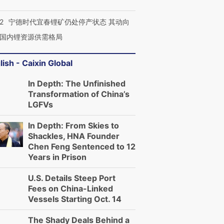
2
宁德时代宜春锂矿仍处停产状态 其动向
国内锂资源供需格局
lish - Caixin Global
In Depth: The Unfinished
Transformation of China’s
LGFVs
In Depth: From Skies to
Shackles, HNA Founder
Chen Feng Sentenced to 12
Years in Prison
U.S. Details Steep Port
Fees on China-Linked
Vessels Starting Oct. 14
The Shady Deals Behind a