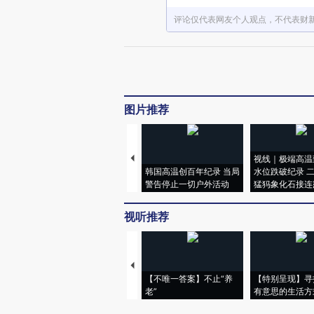
评论仅代表网友个人观点，不代表财
图片推荐
视线｜极端高温
韩国高温创百年纪录 当局
水位跌破纪录 
警告停止一切户外活动
猛犸象化石接连
视听推荐
【不唯一答案】不止“养
【特别呈现】寻
老”
有意思的生活方