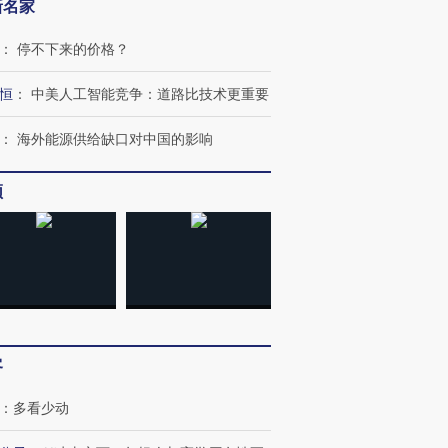
新名家
：
停不下来的价格？
恒
：
中美人工智能竞争：道路比技术更重要
：
海外能源供给缺口对中国的影响
频
跨国走私7万
视线｜被称为“蟑螂”的印
视线｜“入侵”还是“人道危
检体内含3种
度Z世代 用街头抗争将教
机”？难民潮撕裂西班牙
秘鲁纳斯
育部长拱下台
飞地休达
13人遇难
客
进第四届链博
【商旅对话】华住集团
技“链”接产
【特别呈现】寻找100种
CFO：不靠规模取胜，华
【特别呈
：
多看少动
有意思的生活方式·第三对
住三大增长引擎是什么？
有意思的