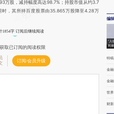
93万股，减持幅度高达98.7%；持股市值从约3.7
时，其所持百度股票由35.865万股降至4.28万
编
1854字 订阅后继续阅读
“入
民潮
获取已订阅的阅读权限
员
特稿
订阅/会员升级
文
金融
金融
世界
财新