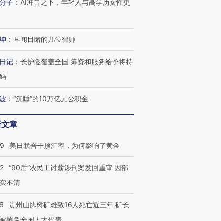
分子
：
AI冲击之下，年轻人与高学历女性更
坤
：
耳闻目睹的几位律师
日记
：
长护险覆盖全国 筹资和服务给予将持
码
波
：
“沉睡”的10万亿元公积金
新文章
09
美日联合干预汇率，为何影响了黄金
32
“90后”农民工讨薪涉刑案发回重审 因部
实不清
36
贵州山脚树矿难致16人死亡近三年 矿长
被罢免全国人大代表