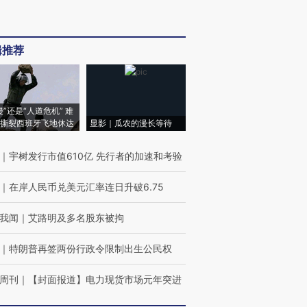
辑推荐
侵”还是“人道危机” 难
撕裂西班牙飞地休达
显影｜瓜农的漫长等待
｜
宇树发行市值610亿 先行者的加速和考验
｜
在岸人民币兑美元汇率连日升破6.75
我闻
｜
艾路明及多名股东被拘
｜
特朗普再签两份行政令限制出生公民权
周刊
｜
【封面报道】电力现货市场元年突进