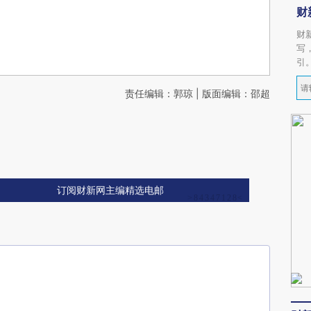
财
财
写
引
责任编辑：郭琼 | 版面编辑：邵超
订阅财新网主编精选电邮