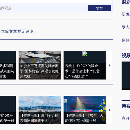
财
新网观点
发布
伍戈
罗志
本篇文章暂无评论
易峘
视
致多瑙河
加沙上百万流离失所者困
视线｜HYROX的吸金
马航飞行员
二战沉船与
于“塑料烤箱” 高温引发健
术：是什么让中产们甘
粒摇头丸 尿
露出
康危机
心“花钱找虐”？
毒品
博
【推广】走
找100种
【特别呈现】澳门全力探
【特别呈现】《东莞，人
会，让数智科
唐涯
式·第一对
索葡语国家新渠道
间便利店》倾情上线
业