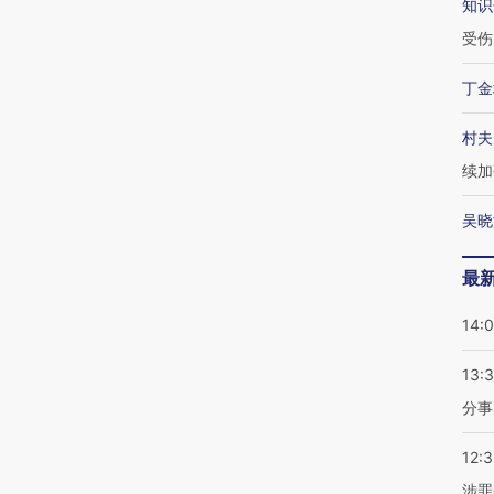
知识
受伤
丁金
村夫
续加
吴晓
最
14:
13:
分事
12:
涉罪