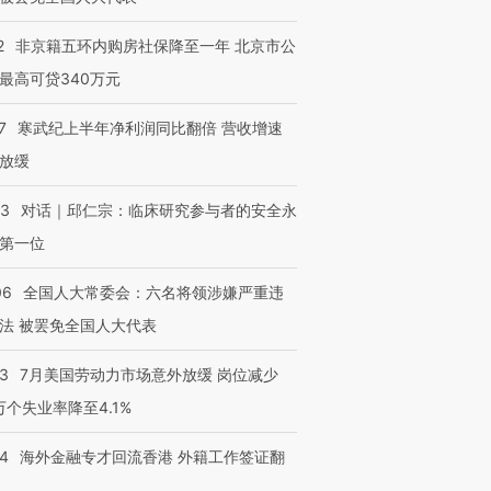
2
非京籍五环内购房社保降至一年 北京市公
最高可贷340万元
7
寒武纪上半年净利润同比翻倍 营收增速
放缓
53
对话｜邱仁宗：临床研究参与者的安全永
第一位
06
全国人大常委会：六名将领涉嫌严重违
法 被罢免全国人大代表
43
7月美国劳动力市场意外放缓 岗位减少
3万个失业率降至4.1%
14
海外金融专才回流香港 外籍工作签证翻