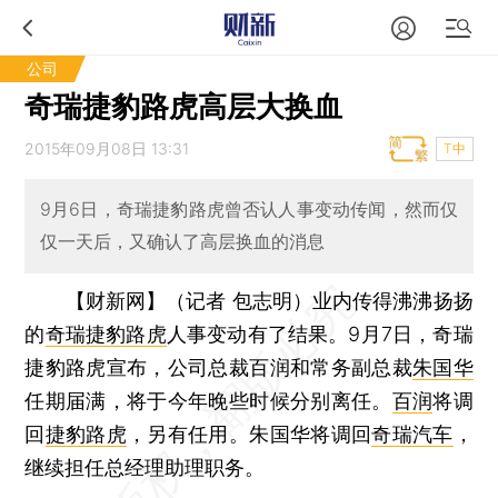
公司
奇瑞捷豹路虎高层大换血
2015年09月08日 13:31
T中
9月6日，奇瑞捷豹路虎曾否认人事变动传闻，然而仅
仅一天后，又确认了高层换血的消息
【财新网】（记者 包志明）
业内传得沸沸扬扬
的
奇瑞捷豹路虎
人事变动有了结果。9月7日，奇瑞
捷豹路虎宣布，公司总裁百润和常务副总裁
朱国华
任期届满，将于今年晚些时候分别离任。
百润
将调
回
捷豹路虎
，另有任用。朱国华将调回
奇瑞汽车
，
继续担任总经理助理职务。