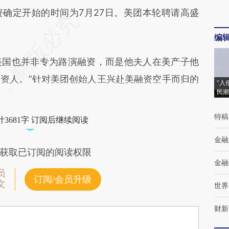
确定开始的时间为7月27日。美团本轮聘请高盛
编
国也并非专为路演融资，而是他夫人在美产子他
资人。”针对美团创始人王兴赴美融资空手而归的
“入
民潮
特稿
3681字 订阅后继续阅读
金融
获取已订阅的阅读权限
金融
员
订阅/会员升级
文
世界
财新