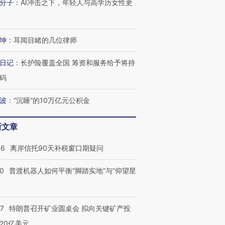
分子
：
AI冲击之下，年轻人与高学历女性更
进第四届链博
【商旅对话】华住集团
技“链”接产
【特别呈现】寻找100种
CFO：不靠规模取胜，华
【特别呈
坤
：
耳闻目睹的几位律师
有意思的生活方式·第三对
住三大增长引擎是什么？
有意思的
日记
：
长护险覆盖全国 筹资和服务给予将持
码
波
：
“沉睡”的10万亿元公积金
新文章
46
离岸信托90天补税窗口期疑问
00
普渡机器人如何平衡“脚踏实地”与“仰望星
？
57
特朗普召开矿业圆桌会 拟向关键矿产投
20亿美元