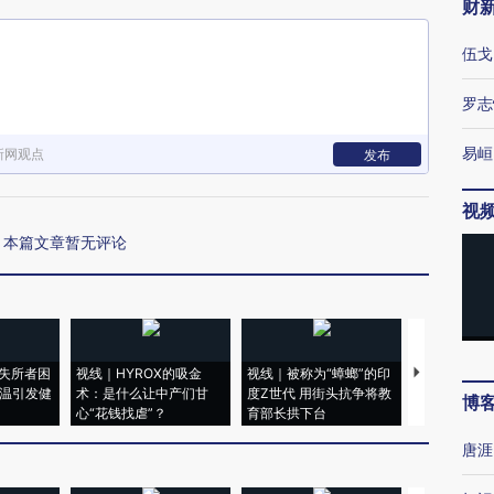
财
伍戈
罗志
易峘
新网观点
发布
视
本篇文章暂无评论
失所者困
视线｜HYROX的吸金
视线｜被称为“蟑螂”的印
视线｜“入侵
高温引发健
术：是什么让中产们甘
度Z世代 用街头抗争将教
机”？难民潮
博
心“花钱找虐”？
育部长拱下台
飞地休达
唐涯