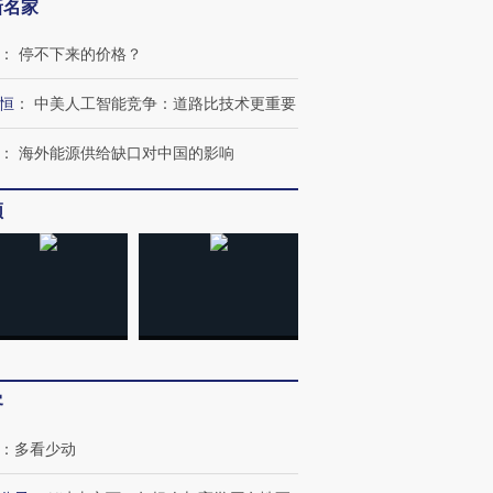
新名家
：
停不下来的价格？
恒
：
中美人工智能竞争：道路比技术更重要
：
海外能源供给缺口对中国的影响
频
”还是“人道危
湖北宜昌局部短时降雨
哈尔滨遭遇短时极端强降
撕裂西班牙
128毫米 紧急转移近
雨 3小时累计雨量超80毫
秘鲁纳斯
客
4000人
米
13人遇难
：
多看少动