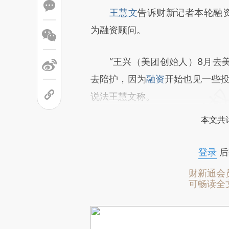
王慧文
告诉财新记者本轮融资
为融资顾问。
“王兴（美团创始人）8月去美
去陪护，因为
融资
开始也见一些投
说法王慧文称。
本文共计
登录
后
财新通会
可畅读全