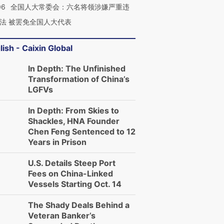
06
全国人大常委会：六名将领涉嫌严重违
法 被罢免全国人大代表
lish - Caixin Global
In Depth: The Unfinished
Transformation of China’s
LGFVs
In Depth: From Skies to
Shackles, HNA Founder
Chen Feng Sentenced to 12
Years in Prison
U.S. Details Steep Port
Fees on China-Linked
Vessels Starting Oct. 14
The Shady Deals Behind a
Veteran Banker’s