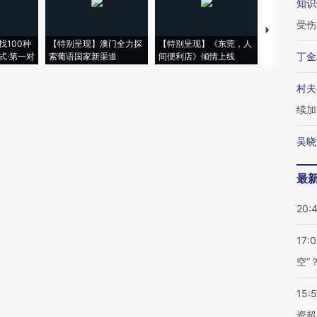
知识
受伤
【推广】走
找100种
【特别呈现】澳门全力探
【特别呈现】《东莞，人
会，让数智科
丁金
式·第一对
索葡语国家新渠道
间便利店》倾情上线
业
村夫
续加
吴晓
最
20:
17:
空”
15:
资超