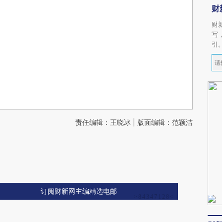
财
财
写
引
责任编辑：王晓冰 | 版面编辑：范颖洁
订阅财新网主编精选电邮