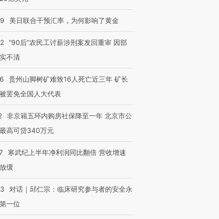
09
美日联合干预汇率，为何影响了黄金
32
“90后”农民工讨薪涉刑案发回重审 因部
实不清
36
贵州山脚树矿难致16人死亡近三年 矿长
被罢免全国人大代表
2
非京籍五环内购房社保降至一年 北京市公
最高可贷340万元
7
寒武纪上半年净利润同比翻倍 营收增速
放缓
53
对话｜邱仁宗：临床研究参与者的安全永
第一位