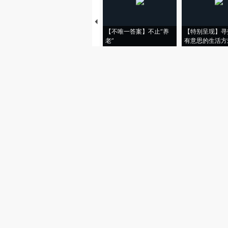
【不唯一答案】不止“养
【特别呈现】寻
老”
有意思的生活方