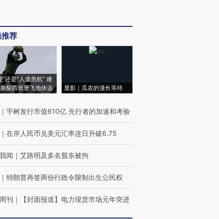
辑推荐
侵”还是“人道危机” 难
撕裂西班牙飞地休达
显影｜瓜农的漫长等待
｜
宇树发行市值610亿 先行者的加速和考验
｜
在岸人民币兑美元汇率连日升破6.75
我闻
｜
艾路明及多名股东被拘
｜
特朗普再签两份行政令限制出生公民权
周刊
｜
【封面报道】电力现货市场元年突进