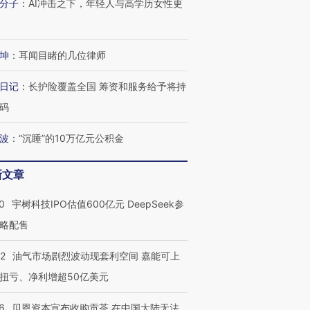
分子
：
AI冲击之下，年轻人与高学历女性更
坤
：
耳闻目睹的几位律师
日记
：
长护险覆盖全国 筹资和服务给予将持
码
波
：
“沉睡”的10万亿元公积金
新文章
0
宇树科技IPO估值600亿元 DeepSeek参
略配售
22
油气市场剧烈波动现套利空间 嘉能可上
扭亏、净利增超50亿美元
6
贝恩资本宣布收购贡茶 在中国大陆无法