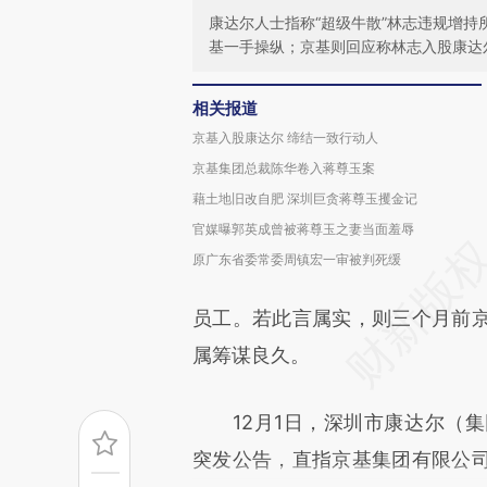
康达尔人士指称“超级牛散”林志违规增持
基一手操纵；京基则回应称林志入股康达
相关报道
京基入股康达尔 缔结一致行动人
京基集团总裁陈华卷入蒋尊玉案
藉土地旧改自肥 深圳巨贪蒋尊玉攫金记
官媒曝郭英成曾被蒋尊玉之妻当面羞辱
原广东省委常委周镇宏一审被判死缓
员工。若此言属实，则三个月前
属筹谋良久。
12月1日，深圳市康达尔（集
突发公告，直指京基集团有限公