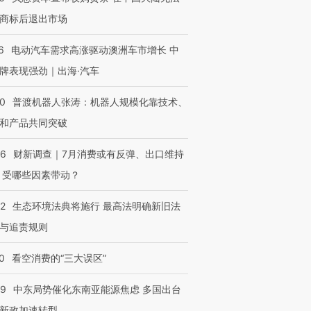
商标后退出市场
6
电动汽车需求高涨驱动澳洲车市增长 中
牌表现强劲｜出海·汽车
00
普渡机器人张涛：机器人规模化靠技术、
和产品共同突破
56
财新调查｜7月消费或有反弹、出口维持
 受哪些因素带动？
42
生态环境法典将施行 最高法明确新旧法
与追责规则
0
看空消费的“三大误区”
59
中东局势催化东南亚能源焦虑 多国出台
新政加速转型