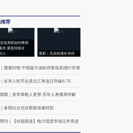
辑推荐
宜昌局部短时降雨
8毫米 紧急转移近
00人
显影｜瓜农的漫长等待
｜
规避封锁 中国超大油轮停靠埃及绕行非洲
｜
在岸人民币兑美元汇率连日升破6.75
我闻
｜
资管掌舵人更替 百年人寿僵局何解
｜
多国出台光伏新政加速转型
周刊
｜
【封面报道】电力现货市场元年突进