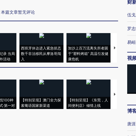
财
本篇文章暂无评论
伍戈
罗志
易峘
西班牙休达进入紧急状态
加沙上百万流离失所者困
视线｜HYR
纪录 当局
数千非法移民从摩洛哥闯
于“塑料烤箱” 高温引发健
术：是什么
视
外活动
入
康危机
心“花钱找虐
【推广】走
找100种
【特别呈现】澳门全力探
【特别呈现】《东莞，人
会，让数智科
式·第一对
索葡语国家新渠道
间便利店》倾情上线
业
博
唐涯