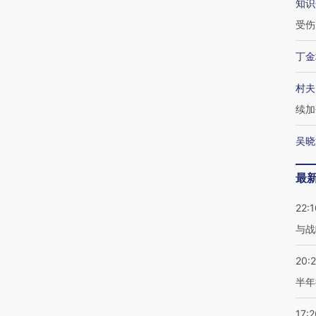
知识
受伤
丁金
村夫
续加
吴晓
最
22:1
与战
20:
半年
17:2