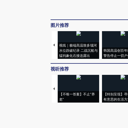
图片推荐
视线｜极端高温致多瑙河
水位跌破纪录 二战沉船与
韩国高温创百年
猛犸象化石接连露出
警告停止一切户
视听推荐
【不唯一答案】不止“养
【特别呈现】寻
老”
有意思的生活方