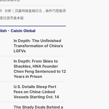
05
分析｜贝森特操盘稳日元，操作巧思能否
美日货币基本面
lish - Caixin Global
In Depth: The Unfinished
Transformation of China’s
LGFVs
In Depth: From Skies to
Shackles, HNA Founder
Chen Feng Sentenced to 12
Years in Prison
U.S. Details Steep Port
Fees on China-Linked
Vessels Starting Oct. 14
The Shady Deals Behind a