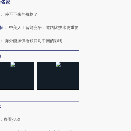
新名家
：
停不下来的价格？
恒
：
中美人工智能竞争：道路比技术更重要
：
海外能源供给缺口对中国的影响
OX的吸金
马航飞行员跨国走私7万
视线｜被称为“蟑螂”的印
让中产们甘
粒摇头丸 尿检体内含3种
度Z世代 用街头抗争将教
秘鲁纳斯
频
”？
毒品
育部长拱下台
13人遇难
进第四届链博
【商旅对话】华住集团
技“链”接产
【特别呈现】寻找100种
CFO：不靠规模取胜，华
【特别呈
有意思的生活方式·第三对
住三大增长引擎是什么？
有意思的
客
：
多看少动