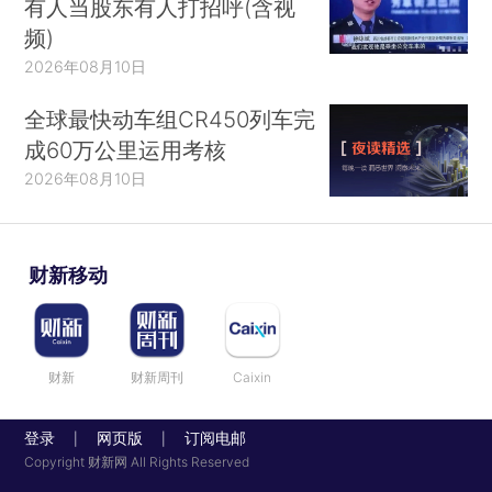
有人当股东有人打招呼(含视
频)
2026年08月10日
全球最快动车组CR450列车完
成60万公里运用考核
2026年08月10日
财新移动
财新
财新周刊
Caixin
登录
网页版
订阅电邮
|
|
Copyright 财新网 All Rights Reserved