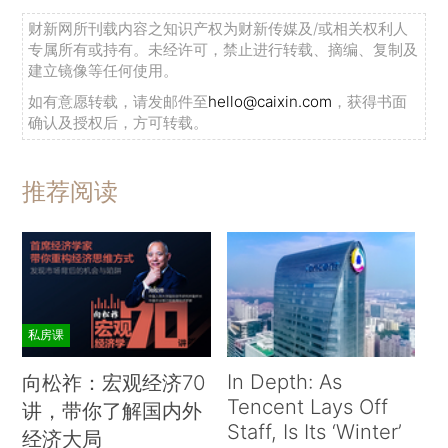
财新网所刊载内容之知识产权为财新传媒及/或相关权利人
专属所有或持有。未经许可，禁止进行转载、摘编、复制及
建立镜像等任何使用。
如有意愿转载，请发邮件至
hello@caixin.com
，获得书面
确认及授权后，方可转载。
推荐阅读
私房课
In Depth: As
向松祚：宏观经济70
Tencent Lays Off
讲，带你了解国内外
Staff, Is Its ‘Winter’
经济大局