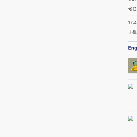
候任
17:
手祖
Eng