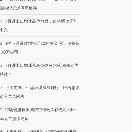
国内锂资源供需格局
1
7月进出口增速高位放缓，价格驱动还能
多久
8
央行7月继续增持近20吨黄金 累计储备超
600万盎司
5
7月进出口增速从高位略有回落 涨价动力
持续？
07
下周前瞻：生态环境法典施行；巴西总统
进入竞选阶段
1
特朗普坚称美国防空弹药库存充足 但不
乌克兰提供更多
24
人事观察｜上海55岁女副市长解冬进京