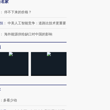
新名家
：
停不下来的价格？
恒
：
中美人工智能竞争：道路比技术更重要
：
海外能源供给缺口对中国的影响
频
跨国走私7万
视线｜被称为“蟑螂”的印
视线｜“入侵”还是“人道危
检体内含3种
度Z世代 用街头抗争将教
机”？难民潮撕裂西班牙
秘鲁纳斯
育部长拱下台
飞地休达
13人遇难
客
进第四届链博
【商旅对话】华住集团
技“链”接产
【特别呈现】寻找100种
CFO：不靠规模取胜，华
【特别呈
：
多看少动
有意思的生活方式·第三对
住三大增长引擎是什么？
有意思的