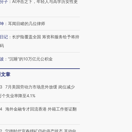
分子
：
AI冲击之下，年轻人与高学历女性更
坤
：
耳闻目睹的几位律师
日记
：
长护险覆盖全国 筹资和服务给予将持
码
波
：
“沉睡”的10万亿元公积金
新文章
43
7月美国劳动力市场意外放缓 岗位减少
3万个失业率降至4.1%
14
海外金融专才回流香港 外籍工作签证翻
2
宁德时代宜春锂矿仍处停产状态 其动向