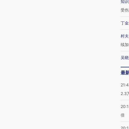
知识
受伤
丁金
村夫
续加
吴晓
最
21:
2.
20:
倍
20:1