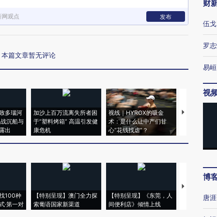
财
新网观点
发布
伍戈
罗志
本篇文章暂无评论
易峘
视
致多瑙河
加沙上百万流离失所者困
视线｜HYROX的吸金
马航飞行员
二战沉船与
于“塑料烤箱” 高温引发健
术：是什么让中产们甘
粒摇头丸 尿
露出
康危机
心“花钱找虐”？
毒品
博
【推广】走
找100种
【特别呈现】澳门全力探
【特别呈现】《东莞，人
会，让数智科
唐涯
式·第一对
索葡语国家新渠道
间便利店》倾情上线
业