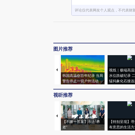
评论仅代表网友个人观点，不代表财
图片推荐
视线｜极端高温
韩国高温创百年纪录 当局
水位跌破纪录 
警告停止一切户外活动
猛犸象化石接连
视听推荐
【不唯一答案】不止“养
【特别呈现】寻
老”
有意思的生活方