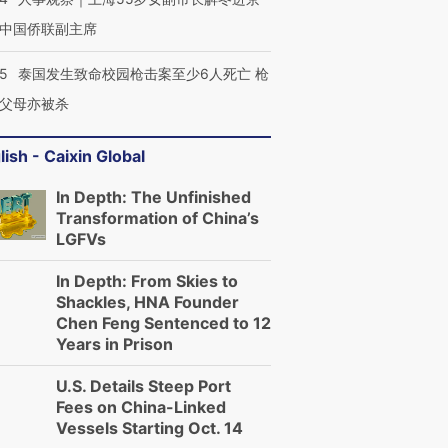
中国侨联副主席
45
泰国发生致命校园枪击案至少6人死亡 枪
父母亦被杀
lish - Caixin Global
In Depth: The Unfinished
Transformation of China’s
LGFVs
In Depth: From Skies to
Shackles, HNA Founder
Chen Feng Sentenced to 12
Years in Prison
U.S. Details Steep Port
Fees on China-Linked
Vessels Starting Oct. 14