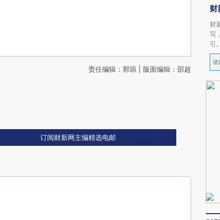
财
财
写
引
责任编辑：郭琼 | 版面编辑：邵超
订阅财新网主编精选电邮