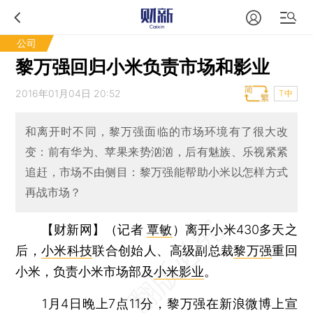
公司
黎万强回归小米负责市场和影业
2016年01月04日 20:52
T中
和离开时不同，黎万强面临的市场环境有了很大改
变：前有华为、苹果来势汹汹，后有魅族、乐视紧紧
追赶，市场不由侧目：黎万强能帮助小米以怎样方式
再战市场？
【财新网】（记者
覃敏
）
离开小米430多天之
后，
小米科技
联合创始人、高级副总裁
黎万强
重回
小米，负责小米市场部及
小米影业
。
1月4日晚上7点11分，黎万强在新浪微博上宣