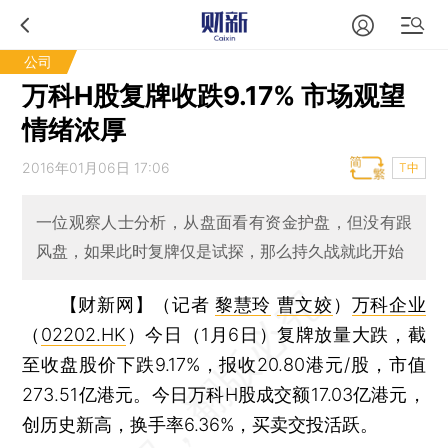
公司
万科H股复牌收跌9.17% 市场观望
情绪浓厚
2016年01月06日 17:06
T中
一位观察人士分析，从盘面看有资金护盘，但没有跟
风盘，如果此时复牌仅是试探，那么持久战就此开始
【财新网】（记者
黎慧玲
曹文姣
）
万科企业
（
02202.HK
）今日（1月6日）复牌放量大跌，截
至收盘股价下跌9.17%，报收20.80港元/股，市值
273.51亿港元。今日万科H股成交额17.03亿港元，
创历史新高，换手率6.36%，买卖交投活跃。