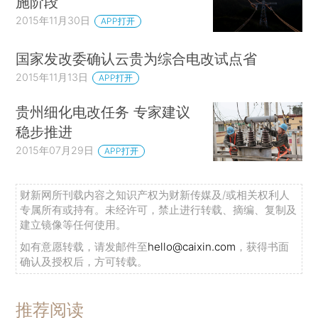
施阶段
2015年11月30日
APP打开
国家发改委确认云贵为综合电改试点省
2015年11月13日
APP打开
贵州细化电改任务 专家建议
稳步推进
2015年07月29日
APP打开
财新网所刊载内容之知识产权为财新传媒及/或相关权利人
专属所有或持有。未经许可，禁止进行转载、摘编、复制及
建立镜像等任何使用。
如有意愿转载，请发邮件至
hello@caixin.com
，获得书面
确认及授权后，方可转载。
推荐阅读