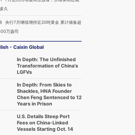
多久
8
央行7月继续增持近20吨黄金 累计储备超
600万盎司
lish - Caixin Global
In Depth: The Unfinished
Transformation of China’s
LGFVs
In Depth: From Skies to
Shackles, HNA Founder
Chen Feng Sentenced to 12
Years in Prison
U.S. Details Steep Port
Fees on China-Linked
Vessels Starting Oct. 14