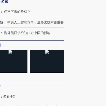
新名家
：
停不下来的价格？
恒
：
中美人工智能竞争：道路比技术更重要
：
海外能源供给缺口对中国的影响
频
跨国走私7万
视线｜被称为“蟑螂”的印
视线｜“入侵”还是“人道危
检体内含3种
度Z世代 用街头抗争将教
机”？难民潮撕裂西班牙
秘鲁纳斯
育部长拱下台
飞地休达
13人遇难
客
进第四届链博
【商旅对话】华住集团
：
多看少动
技“链”接产
【特别呈现】寻找100种
CFO：不靠规模取胜，华
【特别呈
有意思的生活方式·第三对
住三大增长引擎是什么？
有意思的