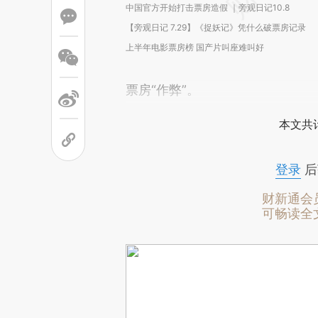
中国官方开始打击票房造假 ｜旁观日记10.8
【旁观日记 7.29】《捉妖记》凭什么破票房记录
上半年电影票房榜 国产片叫座难叫好
票房“作弊”。
本文共计
登录
后
财新通会
可畅读全