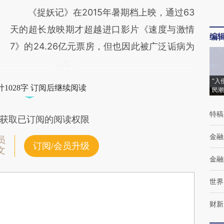
《捉妖记》在2015年暑期档上映，通过63
天的超长放映期才超越进口影片《速度与激情
编
7》的24.26亿元票房，但也因此被广泛诟病为
“入
1028字 订阅后继续阅读
民潮
特稿
获取已订阅的阅读权限
金融
员
订阅/会员升级
文
金融
世界
财新