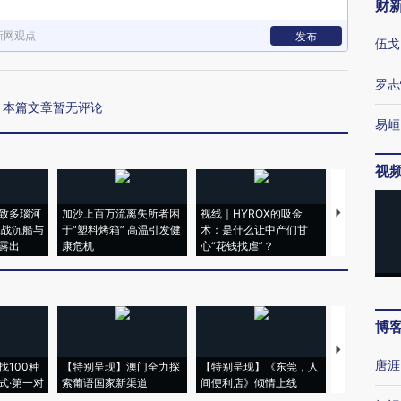
财
新网观点
发布
伍戈
罗志
本篇文章暂无评论
易峘
视
致多瑙河
加沙上百万流离失所者困
视线｜HYROX的吸金
马航飞行员
二战沉船与
于“塑料烤箱” 高温引发健
术：是什么让中产们甘
粒摇头丸 尿
露出
康危机
心“花钱找虐”？
毒品
博
【推广】走
唐涯
找100种
【特别呈现】澳门全力探
【特别呈现】《东莞，人
会，让数智科
式·第一对
索葡语国家新渠道
间便利店》倾情上线
业