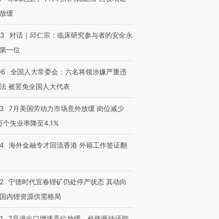
放缓
53
对话｜邱仁宗：临床研究参与者的安全永
第一位
06
全国人大常委会：六名将领涉嫌严重违
法 被罢免全国人大代表
43
7月美国劳动力市场意外放缓 岗位减少
3万个失业率降至4.1%
14
海外金融专才回流香港 外籍工作签证翻
2
宁德时代宜春锂矿仍处停产状态 其动向
国内锂资源供需格局
1
7月进出口增速高位放缓，价格驱动还能