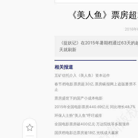
《美人鱼》票房超2
2016年
《捉妖记》在2015年暑期档通过63天
天就刷新
相关报道
五矿信托介入《美人鱼》资本运作
春节档电影票房超30亿 票房瞒报网上盗版屡禁不
止
票房盛世下的国产小成本电影
2015年全国电影票房440.69亿元 同比增长48.7%
环保人士扮“美人鱼”呼吁减排
全国电影票房破400亿元 万达院线等多股涨停
国庆档电影总票房逾18亿 光线成大赢家