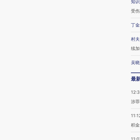
知识
受伤
丁金
村夫
续加
吴晓
最
12:
涉罪
11:1
积金
11:0