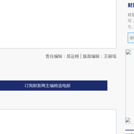
财
财
写
引
责任编辑：屈运栩 | 版面编辑：王丽琨
订阅财新网主编精选电邮