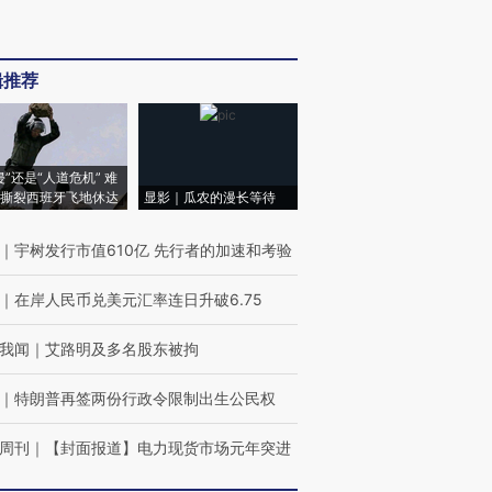
辑推荐
侵”还是“人道危机” 难
撕裂西班牙飞地休达
显影｜瓜农的漫长等待
｜
宇树发行市值610亿 先行者的加速和考验
｜
在岸人民币兑美元汇率连日升破6.75
我闻
｜
艾路明及多名股东被拘
｜
特朗普再签两份行政令限制出生公民权
周刊
｜
【封面报道】电力现货市场元年突进