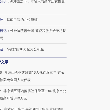
分子
：
AI冲击之下，年轻人与高学历女性更
坤
：
耳闻目睹的几位律师
日记
：
长护险覆盖全国 筹资和服务给予将持
码
波
：
“沉睡”的10万亿元公积金
新文章
36
贵州山脚树矿难致16人死亡近三年 矿长
被罢免全国人大代表
2
非京籍五环内购房社保降至一年 北京市公
最高可贷340万元
7
寒武纪上半年净利润同比翻倍 营收增速