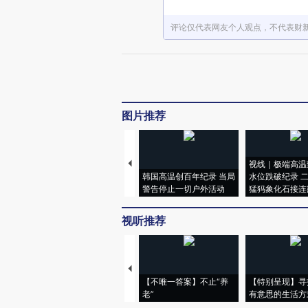
评论仅代表网友个人观点，不代表财
图片推荐
视线｜极端高温
韩国高温创百年纪录 当局
水位跌破纪录 
警告停止一切户外活动
猛犸象化石接连
视听推荐
【不唯一答案】不止“养
【特别呈现】寻
老”
有意思的生活方