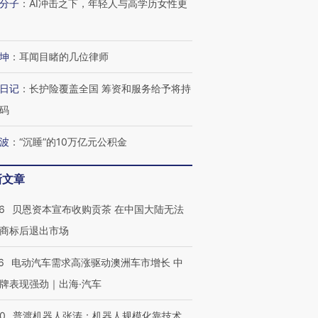
分子
：
AI冲击之下，年轻人与高学历女性更
坤
：
耳闻目睹的几位律师
日记
：
长护险覆盖全国 筹资和服务给予将持
码
波
：
“沉睡”的10万亿元公积金
新文章
6
贝恩资本宣布收购贡茶 在中国大陆无法
商标后退出市场
6
电动汽车需求高涨驱动澳洲车市增长 中
牌表现强劲｜出海·汽车
00
普渡机器人张涛：机器人规模化靠技术、