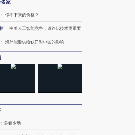
新名家
：
停不下来的价格？
恒
：
中美人工智能竞争：道路比技术更重要
：
海外能源供给缺口对中国的影响
频
跨国走私7万
视线｜HYROX的吸金
视线｜被
检体内含3种
术：是什么让中产们甘
泽连斯基密集出访美英 索
度Z世代
心“花钱找虐”？
要防空导弹“救急”
育部长拱
进第四届链博
【商旅对话】华住集团
客
技“链”接产
【特别呈现】寻找100种
CFO：不靠规模取胜，华
【特别呈
有意思的生活方式·第三对
住三大增长引擎是什么？
有意思的
：
多看少动