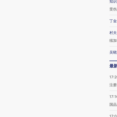
知识
受伤
丁金
村夫
续加
吴晓
最
17:2
注册
17:1
国品
17: