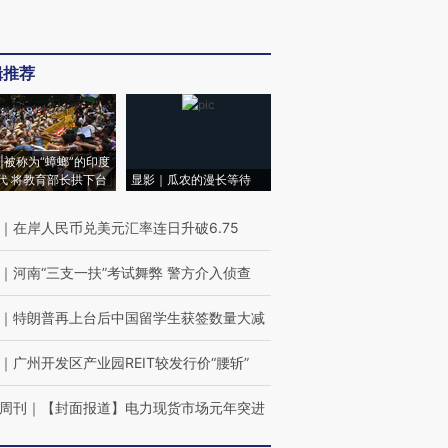
辑推荐
|被称为“蟑螂”的印度
代 将教育部长拱下台
显影｜瓜农的漫长等待
｜
在岸人民币兑美元汇率连日升破6.75
｜
河南“三支一扶”考试舞弊 警方介入侦查
｜
特朗普再上台后中国留学生获签数量大减
｜
广州开发区产业园REIT较发行价“腰斩”
周刊
｜
【封面报道】电力现货市场元年突进