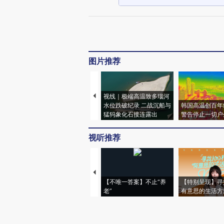
图片推荐
视线｜极端高温致多瑙河
水位跌破纪录 二战沉船与
韩国高温创百年
猛犸象化石接连露出
警告停止一切户
视听推荐
【不唯一答案】不止“养
【特别呈现】寻
老”
有意思的生活方