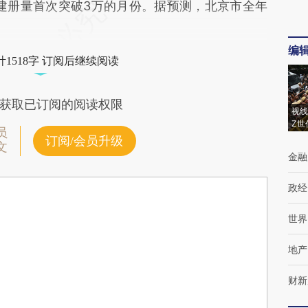
建册量首次突破3万的月份。据预测，北京市全年
编
1518字 订阅后继续阅读
获取已订阅的阅读权限
视线
Z世
员
订阅/会员升级
文
金融
政经
世界
地产
财新