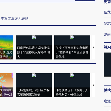
财
伍戈
本篇文章暂无评论
罗志
易峘
视
西班牙休达进入紧急状态
加沙上百万流离失所者困
马航飞行员
纪录 当局
数千非法移民从摩洛哥闯
于“塑料烤箱” 高温引发健
粒摇头丸 尿
外活动
入
康危机
毒品
【推广】走
博
找100种
【特别呈现】澳门全力探
【特别呈现】《东莞，人
会，让数智科
式·第一对
索葡语国家新渠道
间便利店》倾情上线
业
唐涯