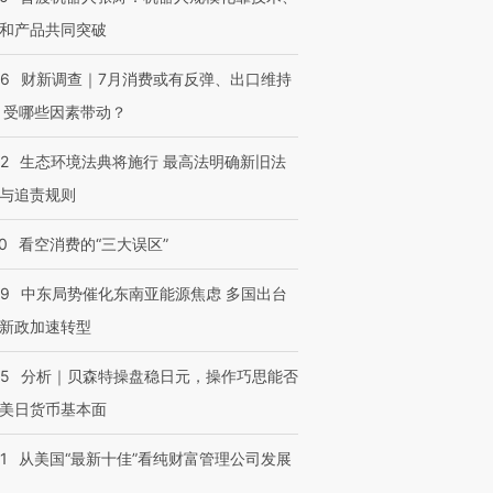
和产品共同突破
56
财新调查｜7月消费或有反弹、出口维持
 受哪些因素带动？
42
生态环境法典将施行 最高法明确新旧法
与追责规则
0
看空消费的“三大误区”
59
中东局势催化东南亚能源焦虑 多国出台
新政加速转型
05
分析｜贝森特操盘稳日元，操作巧思能否
美日货币基本面
1
从美国“最新十佳”看纯财富管理公司发展