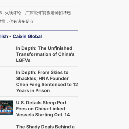
3
火线评论｜广东雷州“特教老师招聘违
很雷，仍有诸多疑点
lish - Caixin Global
In Depth: The Unfinished
Transformation of China’s
LGFVs
In Depth: From Skies to
Shackles, HNA Founder
Chen Feng Sentenced to 12
Years in Prison
U.S. Details Steep Port
Fees on China-Linked
Vessels Starting Oct. 14
The Shady Deals Behind a