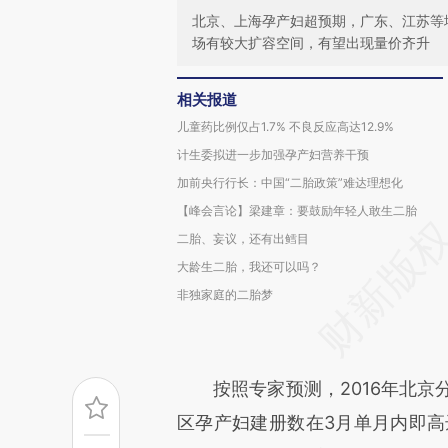
北京、上海孕产妇超预期，广东、江苏等
场有较大扩容空间，有望出现量价齐升
相关报道
儿童药比例仅占1.7% 不良反应高达12.9%
计生委拟进一步加强孕产妇营养干预
加前央行行长：中国“二胎政策”难达理想化
【峰会言论】梁建章：要鼓励年轻人敢生二胎
二胎、妄议，还有出鳕目
大龄生二胎，我还可以吗？
非独家庭的二胎梦
按照专家预测，2016年北京分
区孕产妇建册数在3月单月内即高达