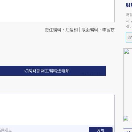
财
财
写
引
责任编辑：屈运栩 | 版面编辑：李丽莎
订阅财新网主编精选电邮
新网观点
发布