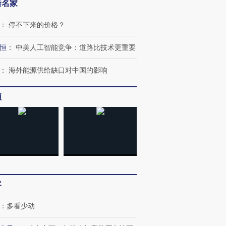
新名家
：
停不下来的价格？
恒
：
中美人工智能竞争：道路比技术更重要
：
海外能源供给缺口对中国的影响
OX的吸金
马航飞行员跨国走私7万
视线｜被称为“蟑螂”的印
让中产们甘
粒摇头丸 尿检体内含3种
度Z世代 用街头抗争将教
秘鲁纳斯
频
”？
毒品
育部长拱下台
13人遇难
进第四届链博
【商旅对话】华住集团
技“链”接产
【特别呈现】寻找100种
CFO：不靠规模取胜，华
【特别呈
有意思的生活方式·第三对
住三大增长引擎是什么？
有意思的
客
：
多看少动