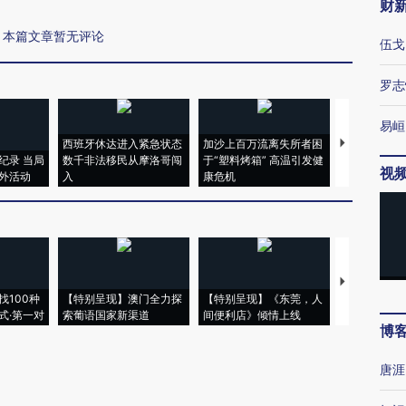
财
本篇文章暂无评论
伍戈
罗志
易峘
西班牙休达进入紧急状态
加沙上百万流离失所者困
视线｜HYR
纪录 当局
数千非法移民从摩洛哥闯
于“塑料烤箱” 高温引发健
术：是什么
视
外活动
入
康危机
心“花钱找虐
【推广】走
找100种
【特别呈现】澳门全力探
【特别呈现】《东莞，人
会，让数智科
式·第一对
索葡语国家新渠道
间便利店》倾情上线
业
博
唐涯