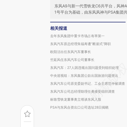
东风A9与新一代雪铁龙C6共平台，风神AX
1号平台为基础，由东风风神与PSA集团
相关报道
去年东风集团中重卡市场占有率第一
东风汽车原总经理朱福寿遭“断崖式”降职
欧阳洁出任东风汽车董事长
竺延风任东风汽车公司董事长
东风汽车：27人因违规出国问题受到组织处理
中央巡视组：东风集团公款出国旅游问题突出
东风汽车公司原党委副书记、工会主席范仲被调查
东风汽车公司总经理助理任勇接受组织调查
标致雪铁龙董事奥立维谈东风入股
PSA与东风合资出口公司选址28日揭晓