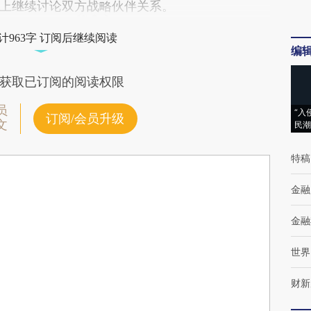
上继续讨论双方战略伙伴关系。
计963字 订阅后继续阅读
编
获取已订阅的阅读权限
员
“入
订阅/会员升级
文
民潮
特稿
金融
金融
世界
财新