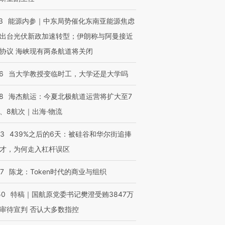
3
能源内参｜中东局势催化东南亚能源焦虑
出台光伏新政加速转型；伊朗称与阿曼接近
协议 海峡现有两条航道将关闭
6
当大学教授变临时工，大学还是大学吗
8
海杰航运：今夏北极航道运营将扩大至7
、8航次｜出海·物流
53
439%之后的6天：被硅谷和华尔街追捧
才，为何走入杠杆误区
07
陈龙：Token时代的商业与组织
50
特稿｜国航原党委书记樊澄受贿3847万
审待宣判 否认大多数指控