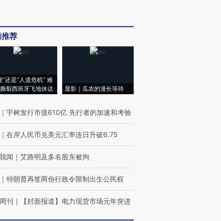
辑推荐
侵”还是“人道危机” 难
撕裂西班牙飞地休达
显影｜瓜农的漫长等待
｜
宇树发行市值610亿 先行者的加速和考验
｜
在岸人民币兑美元汇率连日升破6.75
我闻
｜
艾路明及多名股东被拘
｜
特朗普再签两份行政令限制出生公民权
周刊
｜
【封面报道】电力现货市场元年突进