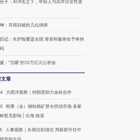
分子
：
AI冲击之下，年轻人与高学历女性更
坤
：
耳闻目睹的几位律师
日记
：
长护险覆盖全国 筹资和服务给予将持
码
波
：
“沉睡”的10万亿元公积金
新文章
44
大西洋观察｜特朗普助力金砖合作
40
刚果（金）铜钴精矿禁令扰动市场 多家
称暂无影响 | 出海·政策
25
人事观察｜长期任职湖北 周新群升任中
研室副主任