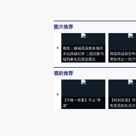
图片推荐
视线｜极端高温致多瑙河
水位跌破纪录 二战沉船与
韩国高温创百年
猛犸象化石接连露出
警告停止一切户
视听推荐
【不唯一答案】不止“养
【特别呈现】寻
老”
有意思的生活方