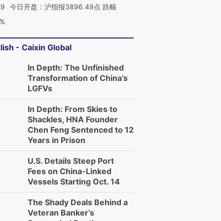
29
今日开盘：沪指报3896.49点 跌幅
0%
lish - Caixin Global
In Depth: The Unfinished
Transformation of China’s
LGFVs
In Depth: From Skies to
Shackles, HNA Founder
Chen Feng Sentenced to 12
Years in Prison
U.S. Details Steep Port
Fees on China-Linked
Vessels Starting Oct. 14
The Shady Deals Behind a
Veteran Banker’s