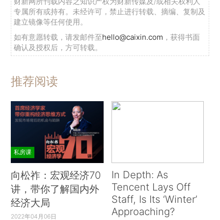
财新网所刊载内容之知识产权为财新传媒及/或相关权利人
专属所有或持有。未经许可，禁止进行转载、摘编、复制及
建立镜像等任何使用。
如有意愿转载，请发邮件至
hello@caixin.com
，获得书面
确认及授权后，方可转载。
推荐阅读
私房课
In Depth: As
向松祚：宏观经济70
Tencent Lays Off
讲，带你了解国内外
Staff, Is Its ‘Winter’
经济大局
Approaching?
2022年04月06日