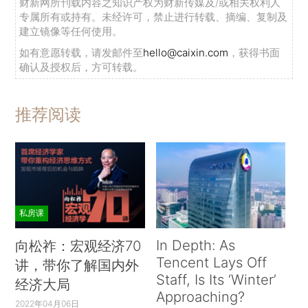
财新网所刊载内容之知识产权为财新传媒及/或相关权利人
专属所有或持有。未经许可，禁止进行转载、摘编、复制及
建立镜像等任何使用。
如有意愿转载，请发邮件至
hello@caixin.com
，获得书面
确认及授权后，方可转载。
推荐阅读
私房课
In Depth: As
向松祚：宏观经济70
Tencent Lays Off
讲，带你了解国内外
Staff, Is Its ‘Winter’
经济大局
Approaching?
2022年04月06日