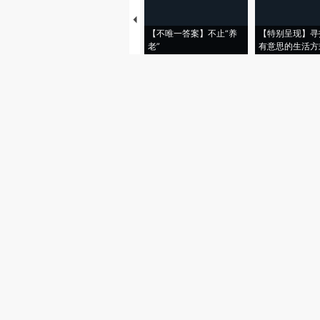
【不唯一答案】不止“养
【特别呈现】寻
老”
有意思的生活方