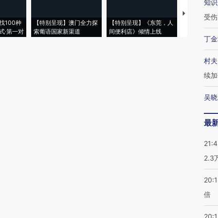
知识
【推广】走
受伤
找100种
【特别呈现】澳门全力探
【特别呈现】《东莞，人
会，让数智科
式·第一对
索葡语国家新渠道
间便利店》倾情上线
业
丁金
村夫
续加
吴晓
最
21:
2.
20:
倍
20:1