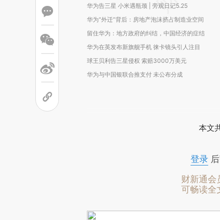
华为告三星 小米遇瓶颈 | 旁观日记5.25
华为“外迁”背后：房地产泡沫挤占制造业空间
留住华为：地方政府的纠结，中国经济的症结
华为在英发布新旗舰手机 徕卡镜头引人注目
球王贝利告三星侵权 索赔3000万美元
华为与中国银联合推支付 未公布分成
本文
登录
后
财新通会
可畅读全