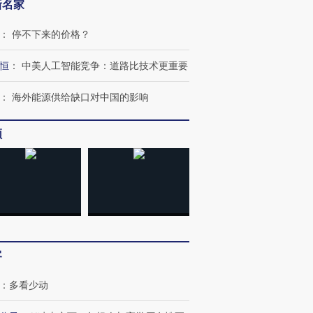
新名家
：
停不下来的价格？
恒
：
中美人工智能竞争：道路比技术更重要
：
海外能源供给缺口对中国的影响
频
跨国走私7万
视线｜被称为“蟑螂”的印
视线｜“入侵”还是“人道危
检体内含3种
度Z世代 用街头抗争将教
机”？难民潮撕裂西班牙
秘鲁纳斯
育部长拱下台
飞地休达
13人遇难
客
：
多看少动