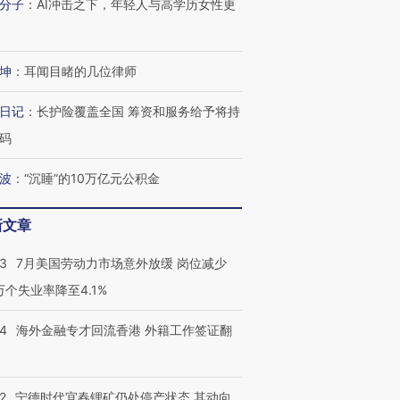
分子
：
AI冲击之下，年轻人与高学历女性更
进第四届链博
【商旅对话】华住集团
技“链”接产
【特别呈现】寻找100种
CFO：不靠规模取胜，华
【特别呈
有意思的生活方式·第三对
住三大增长引擎是什么？
有意思的
坤
：
耳闻目睹的几位律师
日记
：
长护险覆盖全国 筹资和服务给予将持
码
波
：
“沉睡”的10万亿元公积金
新文章
43
7月美国劳动力市场意外放缓 岗位减少
3万个失业率降至4.1%
14
海外金融专才回流香港 外籍工作签证翻
2
宁德时代宜春锂矿仍处停产状态 其动向