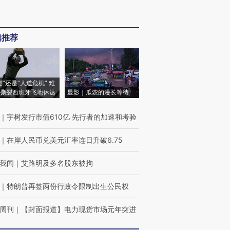
辑推荐
侵”还是“人道危机” 难
撕裂西班牙飞地休达
显影｜瓜农的漫长等待
｜
宇树发行市值610亿 先行者的加速和考验
｜
在岸人民币兑美元汇率连日升破6.75
我闻
｜
艾路明及多名股东被拘
｜
特朗普再签两份行政令限制出生公民权
周刊
｜
【封面报道】电力现货市场元年突进