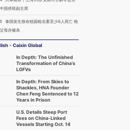
中国侨联副主席
45
泰国发生致命校园枪击案至少6人死亡 枪
父母亦被杀
lish - Caixin Global
In Depth: The Unfinished
Transformation of China’s
LGFVs
In Depth: From Skies to
Shackles, HNA Founder
Chen Feng Sentenced to 12
Years in Prison
U.S. Details Steep Port
Fees on China-Linked
Vessels Starting Oct. 14