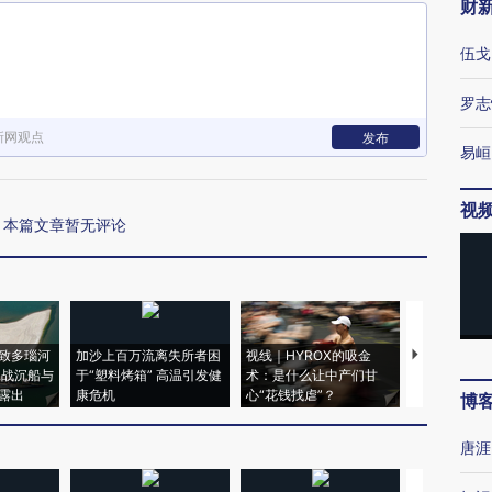
财
伍戈
罗志
新网观点
发布
易峘
视
本篇文章暂无评论
致多瑙河
加沙上百万流离失所者困
视线｜HYROX的吸金
马航飞行员
二战沉船与
于“塑料烤箱” 高温引发健
术：是什么让中产们甘
粒摇头丸 尿
露出
康危机
心“花钱找虐”？
毒品
博
唐涯