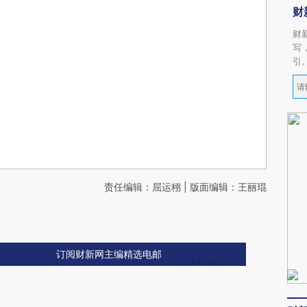
财
财
写
引
责任编辑：屈运栩 | 版面编辑：王丽琨
订阅财新网主编精选电邮