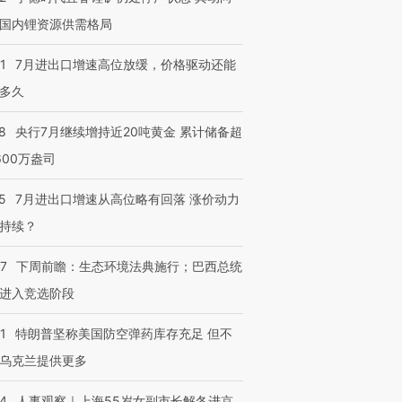
国内锂资源供需格局
1
7月进出口增速高位放缓，价格驱动还能
多久
8
央行7月继续增持近20吨黄金 累计储备超
600万盎司
5
7月进出口增速从高位略有回落 涨价动力
持续？
07
下周前瞻：生态环境法典施行；巴西总统
进入竞选阶段
1
特朗普坚称美国防空弹药库存充足 但不
乌克兰提供更多
24
人事观察｜上海55岁女副市长解冬进京