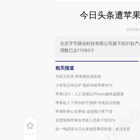
今日头条遭苹果A
2016年
北京字节跳动科技有限公司旗下的21款
用数已达11060个
相关报道
手机不好卖 苹果微软都发愁
小米笔记本出炉 低价对标苹果华为
苹果CEO：人工智能让iPhone越来越重要
苹果收入下滑但好于预期 市场反应积极
苹果即将公布季报 业绩预计将下滑
百度预测苹果在华收入恐将下滑20%
张一鸣辟谣今日头条接受腾讯投资：多没意思