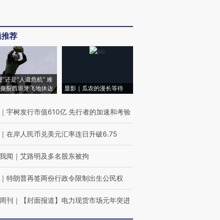
辑推荐
侵”还是“人道危机” 难
撕裂西班牙飞地休达
显影｜瓜农的漫长等待
｜
宇树发行市值610亿 先行者的加速和考验
｜
在岸人民币兑美元汇率连日升破6.75
我闻
｜
艾路明及多名股东被拘
｜
特朗普再签两份行政令限制出生公民权
周刊
｜
【封面报道】电力现货市场元年突进