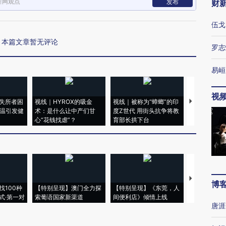
新网观点
发布
财
伍戈
本篇文章暂无评论
罗志
易峘
视
失所者困
视线｜HYROX的吸金
视线｜被称为“蟑螂”的印
视线｜“入侵
高温引发健
术：是什么让中产们甘
度Z世代 用街头抗争将教
机”？难民潮
心“花钱找虐”？
育部长拱下台
飞地休达
【推广】走
博
找100种
【特别呈现】澳门全力探
【特别呈现】《东莞，人
会，让数智科
式·第一对
索葡语国家新渠道
间便利店》倾情上线
业
唐涯