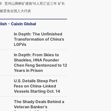
36
贵州山脚树矿难致16人死亡近三年 矿长
被罢免全国人大代表
lish - Caixin Global
In Depth: The Unfinished
Transformation of China’s
LGFVs
In Depth: From Skies to
Shackles, HNA Founder
Chen Feng Sentenced to 12
Years in Prison
U.S. Details Steep Port
Fees on China-Linked
Vessels Starting Oct. 14
The Shady Deals Behind a
Veteran Banker’s