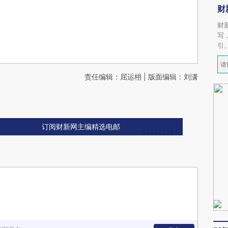
财
财
写
引
责任编辑：屈运栩 | 版面编辑：刘潇
订阅财新网主编精选电邮