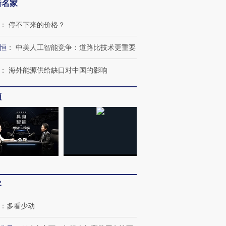
新名家
：
停不下来的价格？
恒
：
中美人工智能竞争：道路比技术更重要
：
海外能源供给缺口对中国的影响
频
”还是“人道危
湖北宜昌局部短时降雨
哈尔滨遭遇短时极端强降
撕裂西班牙
128毫米 紧急转移近
雨 3小时累计雨量超80毫
秘鲁纳斯
4000人
米
13人遇难
进第四届链博
【商旅对话】华住集团
客
技“链”接产
【特别呈现】寻找100种
CFO：不靠规模取胜，华
【特别呈
有意思的生活方式·第三对
住三大增长引擎是什么？
有意思的
：
多看少动