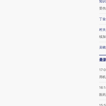
知识
受伤
丁金
村夫
续加
吴晓
最
17:
用机
16:1
医药
15:5