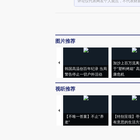
评论仅代表网友个人观点，不代表财
图片推荐
加沙上百万流离
韩国高温创百年纪录 当局
于“塑料烤箱” 
警告停止一切户外活动
康危机
视听推荐
【不唯一答案】不止“养
【特别呈现】寻
老”
有意思的生活方