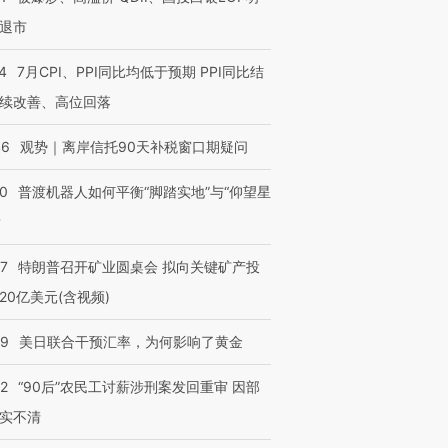
退市
4
7月CPI、PPI同比均低于预期 PPI同比结
续改善、高位回落
46
观势｜离岸信托90天补税窗口期疑问
00
普渡机器人如何平衡“脚踏实地”与“仰望星
？
57
特朗普召开矿业圆桌会 拟向关键矿产投
20亿美元(含视频)
09
美日联合干预汇率，为何影响了黄金
32
“90后”农民工讨薪涉刑案发回重审 因部
实不清