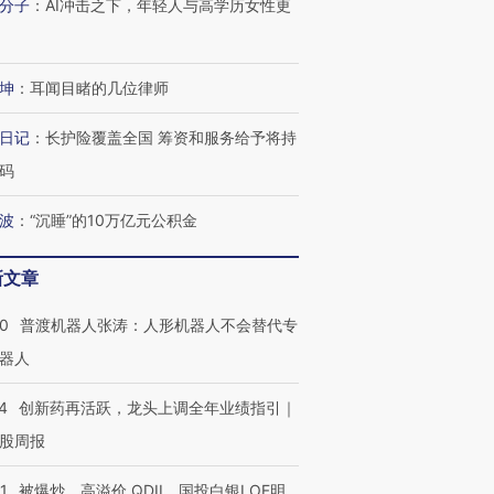
分子
：
AI冲击之下，年轻人与高学历女性更
坤
：
耳闻目睹的几位律师
日记
：
长护险覆盖全国 筹资和服务给予将持
码
波
：
“沉睡”的10万亿元公积金
新文章
00
普渡机器人张涛：人形机器人不会替代专
器人
4
创新药再活跃，龙头上调全年业绩指引｜
股周报
1
被爆炒、高溢价 QDII、国投白银LOF明