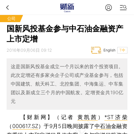
公司
国新风投基金参与中石油金融资产
上市定增
2016年09月06日 09:12
English
T中
这是国新风投基金成立一个月以来的首个投资项目。
此次定增还有多家央企子公司或产业基金参与，包括
中国建筑、航天科工、北控集团、中海集运、中车集
团以及新成立三个月的中国航发。定增资金共190亿
元
【财新网】（记者
黄凯茜
）
*ST济柴
（
000617.SZ
）于9月5日晚间披露了
中石油
金融资