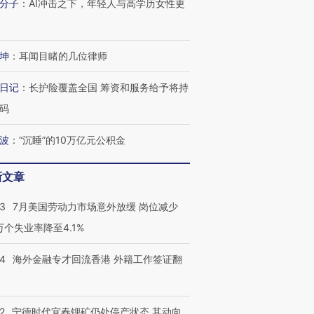
分子
：
AI冲击之下，年轻人与高学历女性更
坤
：
耳闻目睹的几位律师
日记
：
长护险覆盖全国 筹资和服务给予将持
码
波
：
“沉睡”的10万亿元公积金
新文章
43
7月美国劳动力市场意外放缓 岗位减少
3万个失业率降至4.1%
14
海外金融专才回流香港 外籍工作签证翻
2
宁德时代宜春锂矿仍处停产状态 其动向