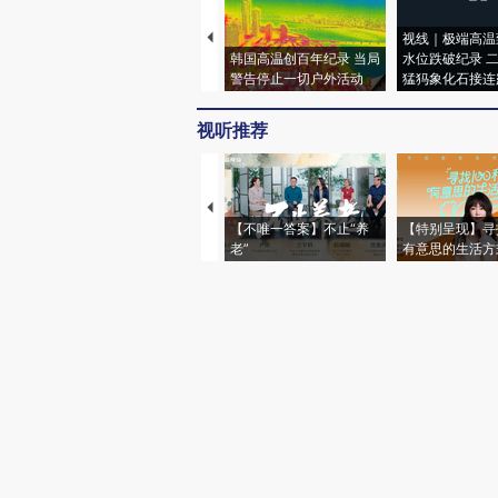
视线｜极端高温
韩国高温创百年纪录 当局
水位跌破纪录 
警告停止一切户外活动
猛犸象化石接连
视听推荐
【不唯一答案】不止“养
【特别呈现】寻
老”
有意思的生活方