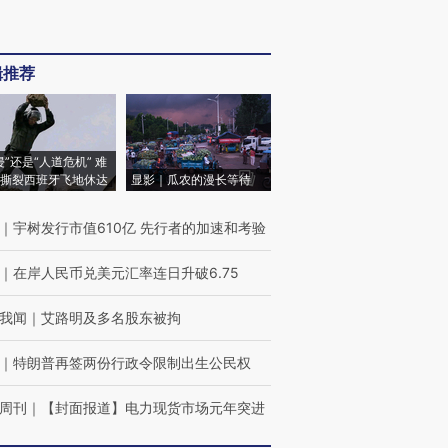
辑推荐
侵”还是“人道危机” 难
撕裂西班牙飞地休达
显影｜瓜农的漫长等待
｜
宇树发行市值610亿 先行者的加速和考验
｜
在岸人民币兑美元汇率连日升破6.75
我闻
｜
艾路明及多名股东被拘
｜
特朗普再签两份行政令限制出生公民权
周刊
｜
【封面报道】电力现货市场元年突进