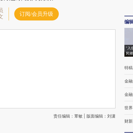
员
订阅/会员升级
文
编
“入
民潮
特稿
金融
金融
世界
责任编辑：覃敏 | 版面编辑：刘潇
财新