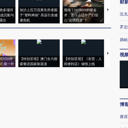
财
致多瑙河
加沙上百万流离失所者困
视线｜HYROX的吸金
马航飞行员
伍戈
二战沉船与
于“塑料烤箱” 高温引发健
术：是什么让中产们甘
粒摇头丸 尿
露出
康危机
心“花钱找虐”？
毒品
罗志
易峘
【推广】走
视
找100种
【特别呈现】澳门全力探
【特别呈现】《东莞，人
会，让数智科
式·第一对
索葡语国家新渠道
间便利店》倾情上线
业
博
唐涯