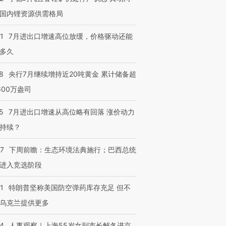
国内锂资源供需格局
1
7月进出口增速高位放缓，价格驱动还能
多久
8
央行7月继续增持近20吨黄金 累计储备超
600万盎司
5
7月进出口增速从高位略有回落 涨价动力
持续？
07
下周前瞻：生态环境法典施行；巴西总统
进入竞选阶段
1
特朗普坚称美国防空弹药库存充足 但不
乌克兰提供更多
24
人事观察｜上海55岁女副市长解冬进京