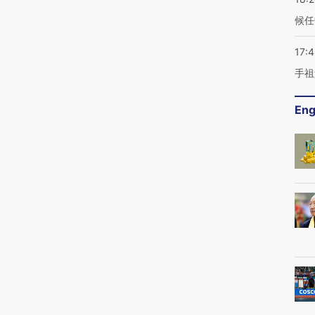
候任
17:
手祖
Eng