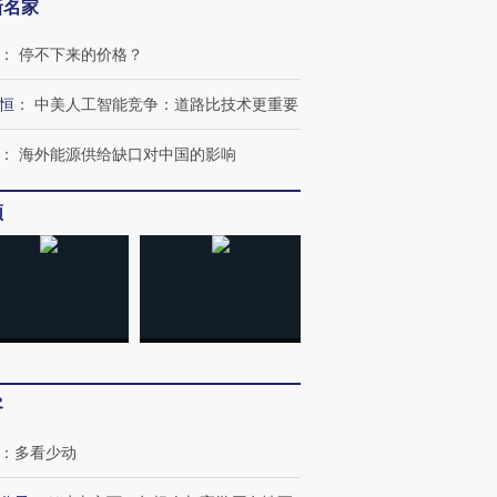
新名家
跨国走私7万
视线｜被称为“蟑螂”的印
视线｜“入侵”还是“人道危
：
停不下来的价格？
检体内含3种
度Z世代 用街头抗争将教
机”？难民潮撕裂西班牙
秘鲁纳斯
育部长拱下台
飞地休达
13人遇难
恒
：
中美人工智能竞争：道路比技术更重要
：
海外能源供给缺口对中国的影响
进第四届链博
【商旅对话】华住集团
频
技“链”接产
【特别呈现】寻找100种
CFO：不靠规模取胜，华
【特别呈
有意思的生活方式·第三对
住三大增长引擎是什么？
有意思的
客
：
多看少动