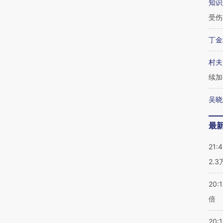
知识
受伤
丁金
村夫
续加
吴晓
最
21:
2.
20:
倍
20:1