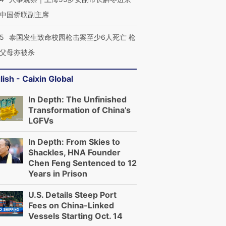
中国侨联副主席
45
泰国发生致命校园枪击案至少6人死亡 枪
父母亦被杀
lish - Caixin Global
In Depth: The Unfinished
Transformation of China’s
LGFVs
In Depth: From Skies to
Shackles, HNA Founder
Chen Feng Sentenced to 12
Years in Prison
U.S. Details Steep Port
Fees on China-Linked
Vessels Starting Oct. 14