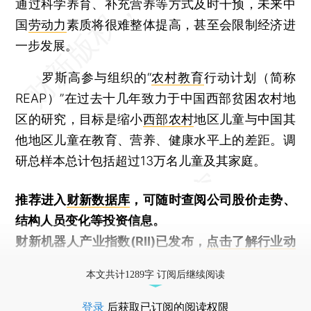
通过科学养育、补充营养等方式及时干预，未来中
国
劳动力
素质将很难整体提高，甚至会限制经济进
一步发展。
罗斯高参与组织的“
农村教育
行动计划（简称
REAP）”在过去十几年致力于中国西部贫困农村地
区的研究，目标是缩小
西部农村
地区儿童与中国其
他地区儿童在教育、营养、健康水平上的差距。调
研总样本总计包括超过13万名儿童及其家庭。
推荐进入
财新数据库
，可随时查阅公司股价走势、
结构人员变化等投资信息。
财新机器人产业指数(RII)已发布，
点击了解行业动
态
本文共计1289字 订阅后继续阅读
登录
后获取已订阅的阅读权限