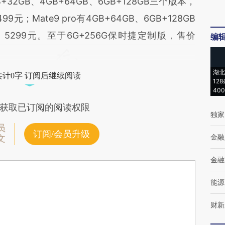
+32GB、4GB+64GB、6GB+128GB三个版本，
9元；Mate9 pro有4GB+64GB、6GB+128GB
5299元。至于6G+256G保时捷定制版，售价
编
湖北
共计0字 订阅后继续阅读
12
40
获取已订阅的阅读权限
独家
员
订阅/会员升级
金融
文
金融
能源
财新