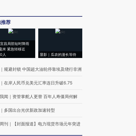
辑推荐
宜昌局部短时降雨
8毫米 紧急转移近
00人
显影｜瓜农的漫长等待
｜
规避封锁 中国超大油轮停靠埃及绕行非洲
｜
在岸人民币兑美元汇率连日升破6.75
我闻
｜
资管掌舵人更替 百年人寿僵局何解
｜
多国出台光伏新政加速转型
周刊
｜
【封面报道】电力现货市场元年突进