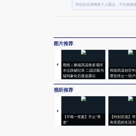
评论仅代表网友个人观点，不代表财
图片推荐
视线｜极端高温致多瑙河
水位跌破纪录 二战沉船与
韩国高温创百年
猛犸象化石接连露出
警告停止一切户
视听推荐
【不唯一答案】不止“养
【特别呈现】寻
老”
有意思的生活方