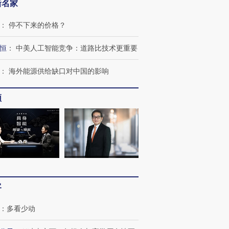
新名家
：
停不下来的价格？
恒
：
中美人工智能竞争：道路比技术更重要
：
海外能源供给缺口对中国的影响
频
OX的吸金
马航飞行员跨国走私7万
视线｜被称为“蟑螂”的印
让中产们甘
粒摇头丸 尿检体内含3种
度Z世代 用街头抗争将教
秘鲁纳斯
”？
毒品
育部长拱下台
13人遇难
客
进第四届链博
【商旅对话】华住集团
技“链”接产
【特别呈现】寻找100种
CFO：不靠规模取胜，华
【特别呈
有意思的生活方式·第三对
住三大增长引擎是什么？
有意思的
：
多看少动