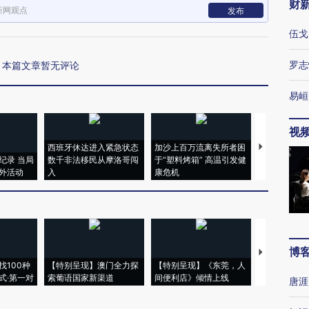
财
新网观点
发布
伍戈
罗志
本篇文章暂无评论
易峘
视
西班牙休达进入紧急状态
加沙上百万流离失所者困
视线｜HYR
纪录 当局
数千非法移民从摩洛哥闯
于“塑料烤箱” 高温引发健
术：是什么
外活动
入
康危机
心“花钱找虐
博
【推广】走
找100种
【特别呈现】澳门全力探
【特别呈现】《东莞，人
会，让数智科
式·第一对
索葡语国家新渠道
间便利店》倾情上线
业
唐涯