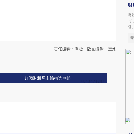
财
财
写
引
责任编辑：覃敏 | 版面编辑：王永
订阅财新网主编精选电邮