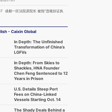
07
成都一区法院原院长 被指“违规挂证执
lish - Caixin Global
In Depth: The Unfinished
Transformation of China’s
LGFVs
In Depth: From Skies to
Shackles, HNA Founder
Chen Feng Sentenced to 12
Years in Prison
U.S. Details Steep Port
Fees on China-Linked
Vessels Starting Oct. 14
The Shady Deals Behind a