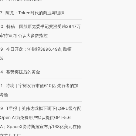
07
陈龙：Token时代的商业与组织
50
特稿｜国航原党委书记樊澄受贿3847万
审待宣判 否认大多数指控
29
今日开盘：沪指报3896.49点 跌幅
0%
24
蓄势突破后的黄金
51
特稿｜宇树发行市值610亿 先行者的加
考验
29
T早报｜英伟达或拟下调下代GPU显存配
Open AI为免费用户默认提供GPT-5.6
NA；SpaceX协特斯拉宣布斥168亿美元在德
立芯片工厂