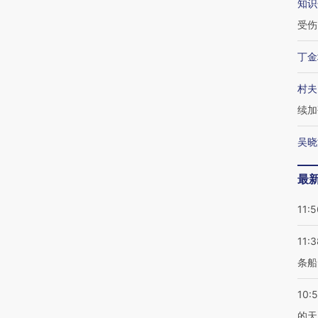
知识
受伤
丁金
村夫
续加
吴晓
最
11:5
11:3
条船
10:
的天