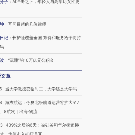
分子
：
AI冲击之下，年轻人与高学历女性更
坤
：
耳闻目睹的几位律师
日记
：
长护险覆盖全国 筹资和服务给予将持
码
波
：
“沉睡”的10万亿元公积金
新文章
6
当大学教授变临时工，大学还是大学吗
8
海杰航运：今夏北极航道运营将扩大至7
、8航次｜出海·物流
53
439%之后的6天：被硅谷和华尔街追捧
才，为何走入杠杆误区