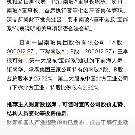
机推选自家代表，代行南玻A董事长职权。次日，
南玻A董事长、首席执行官等七名高管集体辞职。
深交所就此下发
关注函
，要求南玻A董事会及“宝能
系”代表说明相关事项是否合法合规。
查询中国南玻集团股份有限公司（A股：
000012.SZ
，下称
南玻A
；B股：200012.SZ）三季
报可知，第一大股东“宝能系”通过旗下前海人寿、
钜盛华、承泰集团三家公司持有的南玻A股、B股，
占总股本的25.72%。第二大股东中国北方工业公司
（下称北方工业）持股比例仅有2.92%。
推荐进入
财新数据库
，可随时查阅公司股价走势、
结构人员变化等投资信息。
财新机器人产业指数(RII)已发布，
点击了解行业动
态