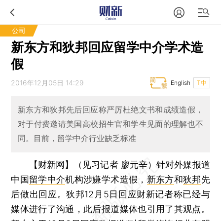
公司
新东方和狄邦回应留学中介学术造
假
2016年12月05日 14:29
English
T中
新东方和狄邦先后回应称严厉杜绝文书和成绩造假，
对于付费邀请美国高校招生官和学生见面的理解也不
同。目前，留学中介行业缺乏标准
【财新网】（见习记者 廖元辛）
针对外媒报道
中国
留学中介
机构涉嫌学术造假，
新东方
和
狄邦
先
后做出回应。狄邦12月5日回应财新记者称已经与
媒体进行了沟通，此后报道媒体也引用了其观点。