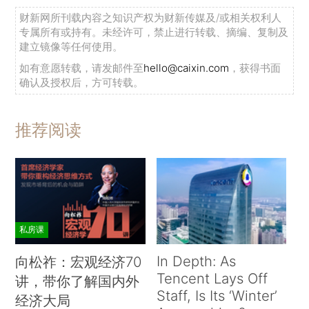
财新网所刊载内容之知识产权为财新传媒及/或相关权利人
专属所有或持有。未经许可，禁止进行转载、摘编、复制及
建立镜像等任何使用。
如有意愿转载，请发邮件至
hello@caixin.com
，获得书面
确认及授权后，方可转载。
推荐阅读
私房课
In Depth: As
向松祚：宏观经济70
Tencent Lays Off
讲，带你了解国内外
Staff, Is Its ‘Winter’
经济大局