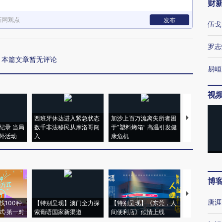
财
新网观点
发布
伍戈
罗志
本篇文章暂无评论
易峘
视
西班牙休达进入紧急状态
加沙上百万流离失所者困
马航飞行员
纪录 当局
数千非法移民从摩洛哥闯
于“塑料烤箱” 高温引发健
粒摇头丸 尿
外活动
入
康危机
毒品
博
【推广】走
唐涯
找100种
【特别呈现】澳门全力探
【特别呈现】《东莞，人
会，让数智科
式·第一对
索葡语国家新渠道
间便利店》倾情上线
业