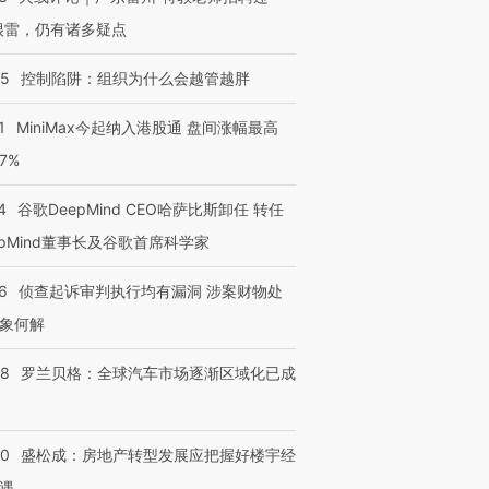
很雷，仍有诸多疑点
05
控制陷阱：组织为什么会越管越胖
1
MiniMax今起纳入港股通 盘间涨幅最高
77%
4
谷歌DeepMind CEO哈萨比斯卸任 转任
epMind董事长及谷歌首席科学家
6
侦查起诉审判执行均有漏洞 涉案财物处
象何解
58
罗兰贝格：全球汽车市场逐渐区域化已成
50
盛松成：房地产转型发展应把握好楼宇经
遇