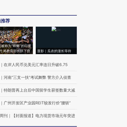
辑推荐
|被称为“蟑螂”的印度
代 将教育部长拱下台
显影｜瓜农的漫长等待
｜
在岸人民币兑美元汇率连日升破6.75
｜
河南“三支一扶”考试舞弊 警方介入侦查
｜
特朗普再上台后中国留学生获签数量大减
｜
广州开发区产业园REIT较发行价“腰斩”
周刊
｜
【封面报道】电力现货市场元年突进