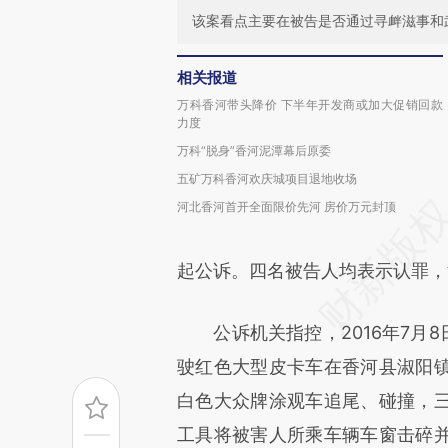
该案看点主要在被告是否通过寻衅滋事和
相关报道
万科香河带头降价 下半年开发商或加大促销回款
力度
万科“脱身”香河泥潭幕后原委
五矿万科香河欢庆城项目退地收场
河北香河首开全面限价先河 房价万元封顶
起公诉。四名被告人均表示认罪，
公诉机关指控，2016年7月8
驶红色大型皮卡车在香河县淑阳
白色大众牌涂观车追尾、碰撞，
工具将被害人所乘车辆车窗击碎