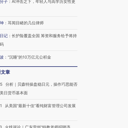
分子
：
AI冲击之下，年轻人与高学历女性更
坤
：
耳闻目睹的几位律师
日记
：
长护险覆盖全国 筹资和服务给予将持
码
波
：
“沉睡”的10万亿元公积金
新文章
05
分析｜贝森特操盘稳日元，操作巧思能否
美日货币基本面
1
从美国“最新十佳”看纯财富管理公司发展
3
火线评论｜广东雷州“特教老师招聘违