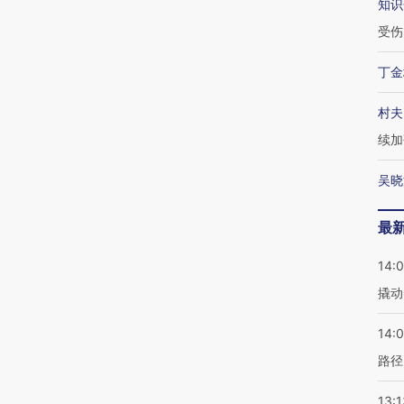
知识
受伤
丁金
村夫
续加
吴晓
最
14:
撬动
14:0
路径
13:1