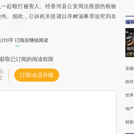
人一起殴打被害人。经香河县公安局法医损伤检验
微伤。据此，公诉机关提请以寻衅滋事罪追究四名
编
共计0字 订阅后继续阅读
视线
Z世
获取已订阅的阅读权限
金融
员
订阅/会员升级
文
政经
世界
地产
财新