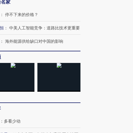
新名家
：
停不下来的价格？
恒
：
中美人工智能竞争：道路比技术更重要
：
海外能源供给缺口对中国的影响
频
跨国走私7万
视线｜HY
检体内含3种
泽连斯基密集出访美英 索
秘鲁纳斯卡观光飞机坠毁
术：是什
要防空导弹“救急”
13人遇难
心“花钱找
客
进第四届链博
【商旅对话】华住集团
：
多看少动
技“链”接产
【特别呈现】寻找100种
CFO：不靠规模取胜，华
【特别呈
有意思的生活方式·第三对
住三大增长引擎是什么？
有意思的