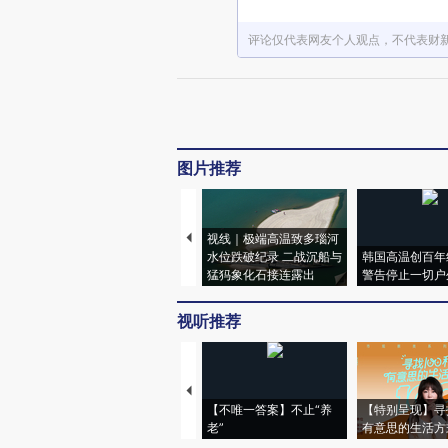
评论仅代表网友个人观点，不代表财
图片推荐
视线｜极端高温致多瑙河
水位跌破纪录 二战沉船与
韩国高温创百年
猛犸象化石接连露出
警告停止一切户
视听推荐
【不唯一答案】不止“养
【特别呈现】寻
老”
有意思的生活方