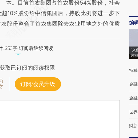
本。目前首农集团占首农股份54%股份，社会
让超10%股份给中信集团后，持股比例将进一步下
编
首农股份整合了首农集团除去农业用地之外的优质
1253字 订阅后继续阅读
“入
民潮
获取已订阅的阅读权限
特稿
员
订阅/会员升级
金融
文
金融
世界
财新