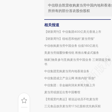
中信联合凯雷收购麦当劳中国内地和香港
所持有的部分首农股份股权
相关报道
【财新周刊】中信集团400亿美元香港上市
【财新周刊】纽哈思和他的“麦当劳报”
中信收购麦当劳中国业务 估值160亿港元
美麦当劳颠覆快餐传统 将推出餐桌式服务
独家|物美参与竞购麦当劳中国业务 三财团提交标
书
中信集团竞购麦当劳内地香港业务
中信集团成立产业云网 将推内部“双创”
中信集团：非金融利润未来将大幅上升
麦当劳或接近出售中国餐馆
【旁观里约奥运】谁说运动员不吃麦当劳
三元食品放弃麦当劳17.5亿股权优先购买权