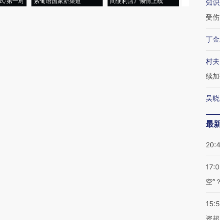
式·第一对
索葡语国家新渠道
间便利店》倾情上线
业
知识
受伤
丁金
村夫
续加
吴晓
最
20:
17:
空”
15:
资超