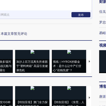
财
伍戈
新网观点
发布
罗志
易峘
本篇文章暂无评论
视
致多瑙河
加沙上百万流离失所者困
视线｜HYROX的吸金
马航飞行员
二战沉船与
于“塑料烤箱” 高温引发健
术：是什么让中产们甘
粒摇头丸 尿
露出
康危机
心“花钱找虐”？
毒品
博
唐涯
【推广】走
找100种
【特别呈现】澳门全力探
【特别呈现】《东莞，人
会，让数智科