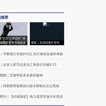
辑推荐
侵”还是“人道危机” 难
撕裂西班牙飞地休达
显影｜瓜农的漫长等待
｜
宇树发行市值610亿 先行者的加速和考验
｜
在岸人民币兑美元汇率连日升破6.75
我闻
｜
艾路明及多名股东被拘
｜
特朗普再签两份行政令限制出生公民权
周刊
｜
【封面报道】电力现货市场元年突进