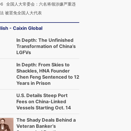
06
全国人大常委会：六名将领涉嫌严重违
法 被罢免全国人大代表
lish - Caixin Global
In Depth: The Unfinished
Transformation of China’s
LGFVs
In Depth: From Skies to
Shackles, HNA Founder
Chen Feng Sentenced to 12
Years in Prison
U.S. Details Steep Port
Fees on China-Linked
Vessels Starting Oct. 14
The Shady Deals Behind a
Veteran Banker’s