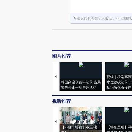
评论仅代表网友个人观点，不代表财
图片推荐
视线｜极端高温
韩国高温创百年纪录 当局
水位跌破纪录 
警告停止一切户外活动
猛犸象化石接连
视听推荐
【不唯一答案】不止“养
【特别呈现】寻