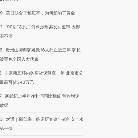
09
美日联合干预汇率，为何影响了黄金
32
“90后”农民工讨薪涉刑案发回重审 因部
实不清
36
贵州山脚树矿难致16人死亡近三年 矿长
被罢免全国人大代表
2
非京籍五环内购房社保降至一年 北京市公
最高可贷340万元
7
寒武纪上半年净利润同比翻倍 营收增速
放缓
53
对话｜邱仁宗：临床研究参与者的安全永
第一位