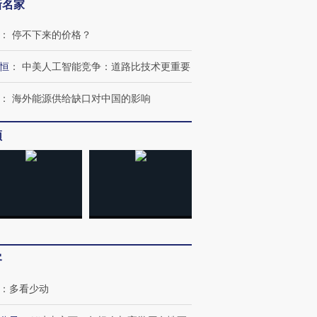
新名家
：
停不下来的价格？
恒
：
中美人工智能竞争：道路比技术更重要
：
海外能源供给缺口对中国的影响
频
跨国走私7万
视线｜被称为“蟑螂”的印
视线｜“入侵”还是“人道危
检体内含3种
度Z世代 用街头抗争将教
机”？难民潮撕裂西班牙
秘鲁纳斯
育部长拱下台
飞地休达
13人遇难
客
：
多看少动
进第四届链博
【商旅对话】华住集团
技“链”接产
【特别呈现】寻找100种
CFO：不靠规模取胜，华
【特别呈