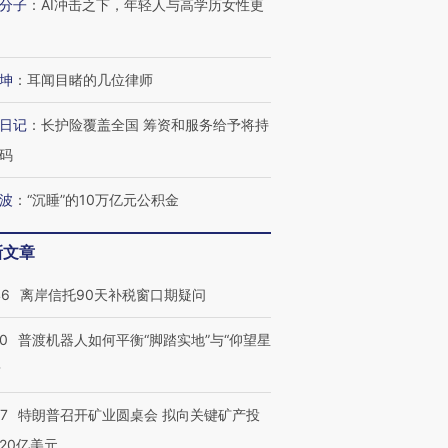
有意思的生活方式·第三对
住三大增长引擎是什么？
有意思的
分子
：
AI冲击之下，年轻人与高学历女性更
坤
：
耳闻目睹的几位律师
日记
：
长护险覆盖全国 筹资和服务给予将持
码
波
：
“沉睡”的10万亿元公积金
新文章
46
离岸信托90天补税窗口期疑问
00
普渡机器人如何平衡“脚踏实地”与“仰望星
？
57
特朗普召开矿业圆桌会 拟向关键矿产投
20亿美元