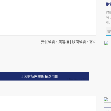
财
财
写
引
责任编辑：屈运栩 | 版面编辑：张柘
订阅财新网主编精选电邮