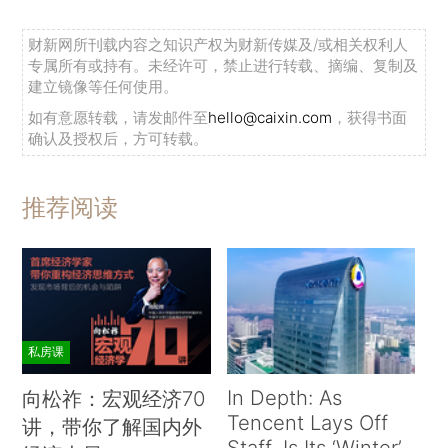
财新网所刊载内容之知识产权为财新传媒及/或相关权利人
专属所有或持有。未经许可，禁止进行转载、摘编、复制及
建立镜像等任何使用。
如有意愿转载，请发邮件至
hello@caixin.com
，获得书面
确认及授权后，方可转载。
推荐阅读
私房课
In Depth: As
向松祚：宏观经济70
Tencent Lays Off
讲，带你了解国内外
Staff, Is Its ‘Winter’