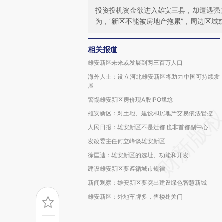
投资投机资金欲进入雄安三县，却遭遇强
为，“新区不能被房地产拖累”，周边区域
相关报道
雄安新区未来或发展到两三百万人口
海外人士：设立河北雄安新区将助力中国可持续发
展
警惕雄安新区房价现A股IPO尴尬
雄安新区：对土地、建设和房地产交易依法管控
人民日报：雄安新区不是迁都 也非首都副中心
发改委主任何立峰谈雄安新区
徐匡迪：雄安新区的选址、功能和开发
建设雄安新区要遵循城市规律
新闻观察：雄安新区要突出建设绿色智慧新城
雄安新区：外地车牌多，售楼处关门