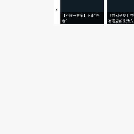
【不唯一答案】不止“养
【特别呈现】寻
老”
有意思的生活方