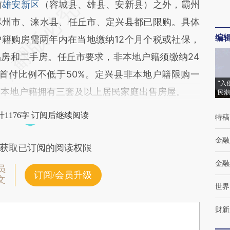
前
雄安新区
（容城县、雄县、安新县）之外，霸州
涿州市、涞水县、任丘市、定兴县都已限购。具体
编
籍购房需两年内在当地缴纳12个月个税或社保，
品房和二手房。任丘市要求，非本地户籍须缴纳24
首付比例不低于50%。定兴县非本地户籍限购一
“入
向本地户籍拥有三套及以上居民家庭出售房屋。
民潮
1176字 订阅后继续阅读
特稿
金融
获取已订阅的阅读权限
金融
员
订阅/会员升级
文
世界
财新