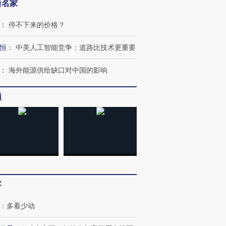
新名家
：
停不下来的价格？
恒
：
中美人工智能竞争：道路比技术更重要
：
海外能源供给缺口对中国的影响
频
跨国走私7万
视线｜被称为“蟑螂”的印
视线｜“入侵”还是“人道危
检体内含3种
度Z世代 用街头抗争将教
机”？难民潮撕裂西班牙
秘鲁纳斯
客
育部长拱下台
飞地休达
13人遇难
：
多看少动