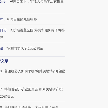
分子
：
AI冲击之下，年轻人与高学历女性更
进第四届链博
【商旅对话】华住集团
技“链”接产
【特别呈现】寻找100种
CFO：不靠规模取胜，华
【特别呈
有意思的生活方式·第三对
住三大增长引擎是什么？
有意思的
坤
：
耳闻目睹的几位律师
日记
：
长护险覆盖全国 筹资和服务给予将持
码
波
：
“沉睡”的10万亿元公积金
新文章
00
普渡机器人如何平衡“脚踏实地”与“仰望星
？
57
特朗普召开矿业圆桌会 拟向关键矿产投
20亿美元
09
美日联合干预汇率，为何影响了黄金