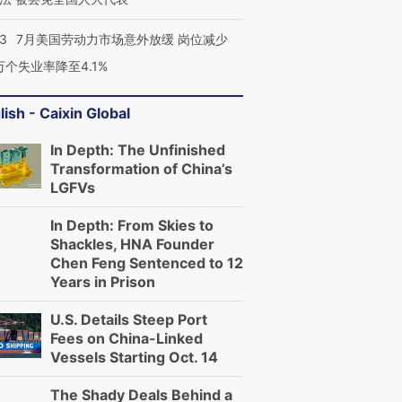
43
7月美国劳动力市场意外放缓 岗位减少
3万个失业率降至4.1%
lish - Caixin Global
In Depth: The Unfinished
Transformation of China’s
LGFVs
In Depth: From Skies to
Shackles, HNA Founder
Chen Feng Sentenced to 12
Years in Prison
U.S. Details Steep Port
Fees on China-Linked
Vessels Starting Oct. 14
The Shady Deals Behind a