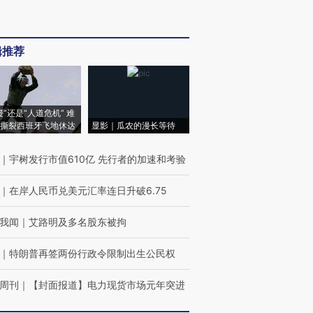
辑推荐
侵”还是“人道危机” 难
撕裂西班牙飞地休达
显影｜瓜农的漫长等待
｜
宇树发行市值610亿 先行者的加速和考验
｜
在岸人民币兑美元汇率连日升破6.75
我闻
｜
艾路明及多名股东被拘
｜
特朗普再签两份行政令限制出生公民权
周刊
｜
【封面报道】电力现货市场元年突进