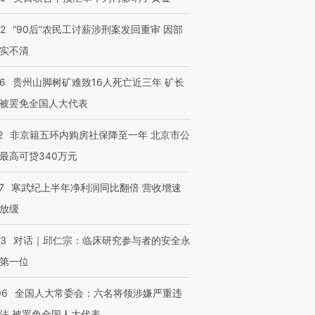
32
“90后”农民工讨薪涉刑案发回重审 因部
实不清
36
贵州山脚树矿难致16人死亡近三年 矿长
被罢免全国人大代表
2
非京籍五环内购房社保降至一年 北京市公
最高可贷340万元
7
寒武纪上半年净利润同比翻倍 营收增速
放缓
53
对话｜邱仁宗：临床研究参与者的安全永
第一位
06
全国人大常委会：六名将领涉嫌严重违
法 被罢免全国人大代表