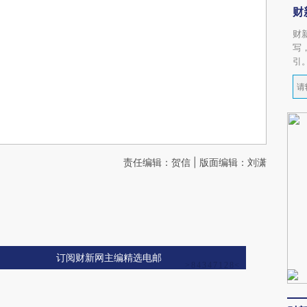
财
财
写
引
责任编辑：贺信 | 版面编辑：刘潇
订阅财新网主编精选电邮