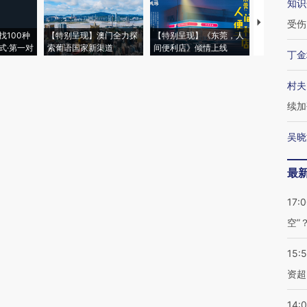
知识
【推广】走
受伤
找100种
【特别呈现】澳门全力探
【特别呈现】《东莞，人
会，让数智科
式·第一对
索葡语国家新渠道
间便利店》倾情上线
业
丁金
村夫
续加
吴晓
最
17:
空”
15:
资超
14: