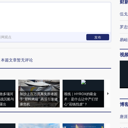
财
伍戈
罗志
新网观点
发布
易峘
视
本篇文章暂无评论
致多瑙河
加沙上百万流离失所者困
视线｜HYROX的吸金
马航飞行员
二战沉船与
于“塑料烤箱” 高温引发健
术：是什么让中产们甘
粒摇头丸 尿
博
露出
康危机
心“花钱找虐”？
毒品
唐涯