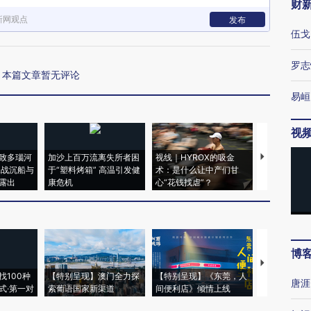
财
新网观点
发布
伍戈
罗志
本篇文章暂无评论
易峘
视
致多瑙河
加沙上百万流离失所者困
视线｜HYROX的吸金
马航飞行员
二战沉船与
于“塑料烤箱” 高温引发健
术：是什么让中产们甘
粒摇头丸 尿
露出
康危机
心“花钱找虐”？
毒品
博
【推广】走
找100种
【特别呈现】澳门全力探
【特别呈现】《东莞，人
会，让数智科
唐涯
式·第一对
索葡语国家新渠道
间便利店》倾情上线
业