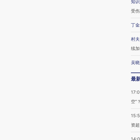
知识
受伤
丁金
村夫
续加
吴晓
最
17:
空”
15:
资超
14: