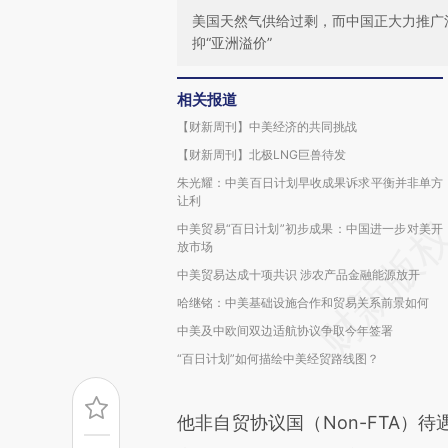
美国天然气供给过剩，而中国正大力推广
抑“亚洲溢价”
相关报道
【财新周刊】中美经济的共同挑战
【财新周刊】北极LNG巨兽待发
朱光耀：中美百日计划早收成果诉求平衡并非单方
让利
中美贸易“百日计划”初步成果：中国进一步对美开
放市场
中美贸易达成十项共识 涉农产品金融能源放开
哈继铭：中美基础设施合作和贸易关系前景如何
中美及中欧间双边适航协议争取今年签署
“百日计划”如何描绘中美经贸路线图？
他非自贸协议国（Non-FTA）