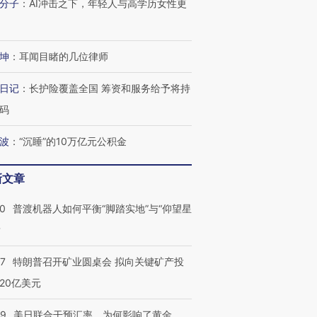
分子
：
AI冲击之下，年轻人与高学历女性更
坤
：
耳闻目睹的几位律师
日记
：
长护险覆盖全国 筹资和服务给予将持
码
波
：
“沉睡”的10万亿元公积金
新文章
00
普渡机器人如何平衡“脚踏实地”与“仰望星
？
57
特朗普召开矿业圆桌会 拟向关键矿产投
20亿美元
09
美日联合干预汇率，为何影响了黄金