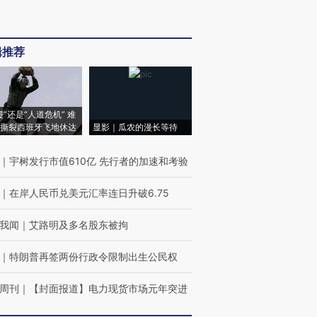
辑推荐
侵”还是“人道危机” 难
撕裂西班牙飞地休达
显影｜瓜农的漫长等待
｜
宇树发行市值610亿 先行者的加速和考验
｜
在岸人民币兑美元汇率连日升破6.75
我闻
｜
艾路明及多名股东被拘
｜
特朗普再签两份行政令限制出生公民权
周刊
｜
【封面报道】电力现货市场元年突进