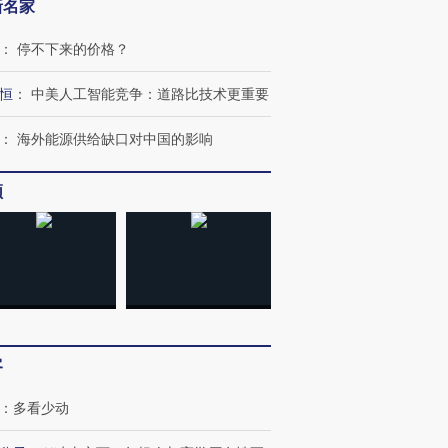
新名家
：
停不下来的价格？
恒
：
中美人工智能竞争：道路比技术更重要
：
海外能源供给缺口对中国的影响
频
跨国走私7万
视线｜被称为“蟑螂”的印
视线｜“入侵”还是“人道危
检体内含3种
度Z世代 用街头抗争将教
机”？难民潮撕裂西班牙
秘鲁纳斯
育部长拱下台
飞地休达
13人遇难
客
进第四届链博
【商旅对话】华住集团
技“链”接产
【特别呈现】寻找100种
CFO：不靠规模取胜，华
【特别呈
：
多看少动
有意思的生活方式·第三对
住三大增长引擎是什么？
有意思的