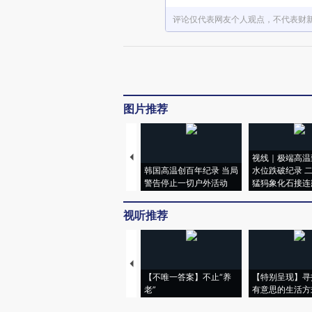
评论仅代表网友个人观点，不代表财
图片推荐
视线｜极端高温
韩国高温创百年纪录 当局
水位跌破纪录 
警告停止一切户外活动
猛犸象化石接连
视听推荐
【不唯一答案】不止“养
【特别呈现】寻
老”
有意思的生活方