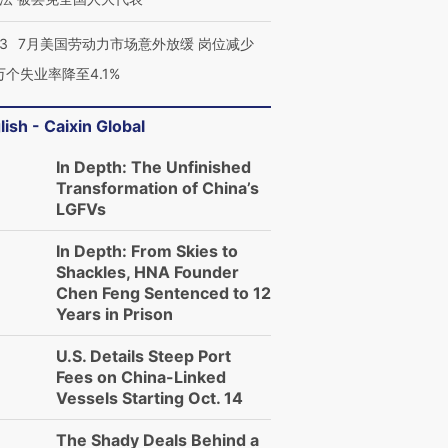
43
7月美国劳动力市场意外放缓 岗位减少
3万个失业率降至4.1%
lish - Caixin Global
In Depth: The Unfinished
Transformation of China’s
LGFVs
In Depth: From Skies to
Shackles, HNA Founder
Chen Feng Sentenced to 12
Years in Prison
U.S. Details Steep Port
Fees on China-Linked
Vessels Starting Oct. 14
The Shady Deals Behind a