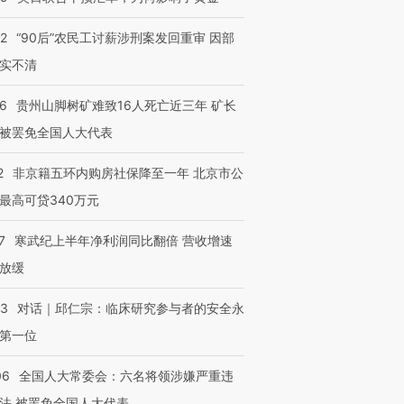
32
“90后”农民工讨薪涉刑案发回重审 因部
实不清
36
贵州山脚树矿难致16人死亡近三年 矿长
被罢免全国人大代表
2
非京籍五环内购房社保降至一年 北京市公
最高可贷340万元
7
寒武纪上半年净利润同比翻倍 营收增速
放缓
53
对话｜邱仁宗：临床研究参与者的安全永
第一位
06
全国人大常委会：六名将领涉嫌严重违
法 被罢免全国人大代表