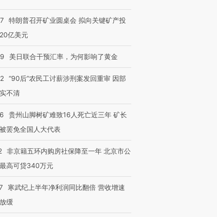
57
特朗普召开矿业圆桌会 拟向关键矿产投
20亿美元
09
美日联合干预汇率，为何影响了黄金
32
“90后”农民工讨薪涉刑案发回重审 因部
实不清
36
贵州山脚树矿难致16人死亡近三年 矿长
被罢免全国人大代表
2
非京籍五环内购房社保降至一年 北京市公
最高可贷340万元
7
寒武纪上半年净利润同比翻倍 营收增速
放缓