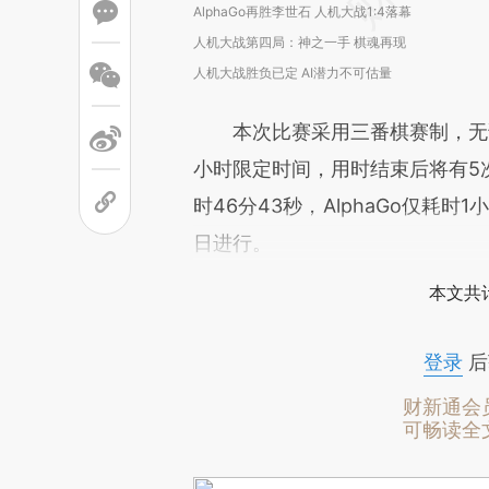
AlphaGo再胜李世石 人机大战1:4落幕
人机大战第四局：神之一手 棋魂再现
人机大战胜负已定 AI潜力不可估量
本次比赛采用三番棋赛制，无论
小时限定时间，用时结束后将有5
时46分43秒，AlphaGo仅耗时
日进行。
本文共计
登录
后
财新通会
可畅读全