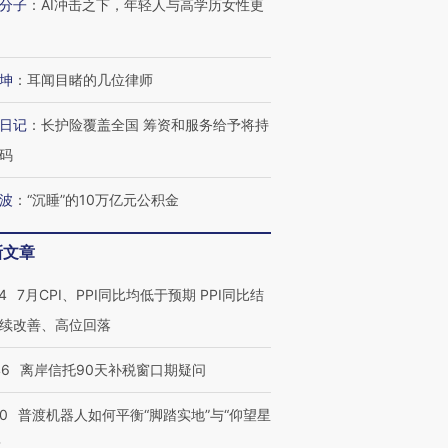
分子
：
AI冲击之下，年轻人与高学历女性更
进第四届链博
【商旅对话】华住集团
技“链”接产
【特别呈现】寻找100种
CFO：不靠规模取胜，华
【特别呈
有意思的生活方式·第三对
住三大增长引擎是什么？
有意思的
坤
：
耳闻目睹的几位律师
日记
：
长护险覆盖全国 筹资和服务给予将持
码
波
：
“沉睡”的10万亿元公积金
新文章
4
7月CPI、PPI同比均低于预期 PPI同比结
续改善、高位回落
46
离岸信托90天补税窗口期疑问
00
普渡机器人如何平衡“脚踏实地”与“仰望星
？