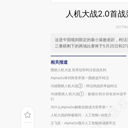
人机大战2.0首
2017年
这是中国规则限定的最小落败差距，柯洁实际耗
三番棋剩下的两场比赛将于5月25日和27
相关报道
围棋人机大战 世界冠军柯洁首战失利
AlphaGo将对阵世界第一围棋选手柯洁
乌镇围棋人机大战②：阿法狗战胜率超柯洁
乌镇围棋人机大战①：被踢出积分排名的AI选手
们
为什么AlphaGo躺着也能成为世界第一？
人机大战的终极疑问：人工智能=创造力
王飞跃：AlphaGo预示人工智能将成新常态