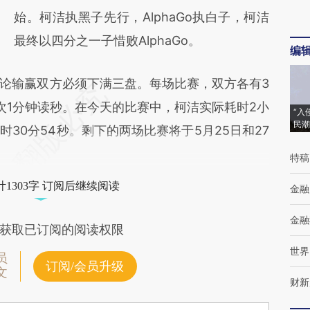
始。柯洁执黑子先行，AlphaGo执白子，柯洁
最终以四分之一子惜败AlphaGo。
编
输赢双方必须下满三盘。每场比赛，双方各有3
次1分钟读秒。在今天的比赛中，柯洁实际耗时2小
“入
民潮
1小时30分54秒。剩下的两场比赛将于5月25日和27
特稿
1303字 订阅后继续阅读
金融
金融
获取已订阅的阅读权限
世界
员
订阅/会员升级
文
财新