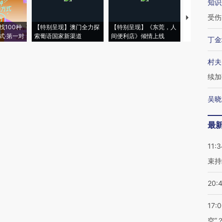
知识
受伤
【推广】走
找100种
【特别呈现】澳门全力探
【特别呈现】《东莞，人
会，让数智科
式·第一对
索葡语国家新渠道
间便利店》倾情上线
业
丁金
村夫
续加
吴晓
最
11:3
束持
20:
17:
空”