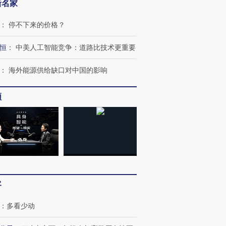
新名家
：
停不下来的价格？
恒
：
中美人工智能竞争：道路比技术更重要
：
海外能源供给缺口对中国的影响
频
”还是“人道危
湖北宜昌局部短时降雨
哈尔滨遭遇短时极端强降
撕裂西班牙
128毫米 紧急转移近
雨 3小时累计雨量超80毫
秘鲁纳斯
客
4000人
米
13人遇难
：
多看少动