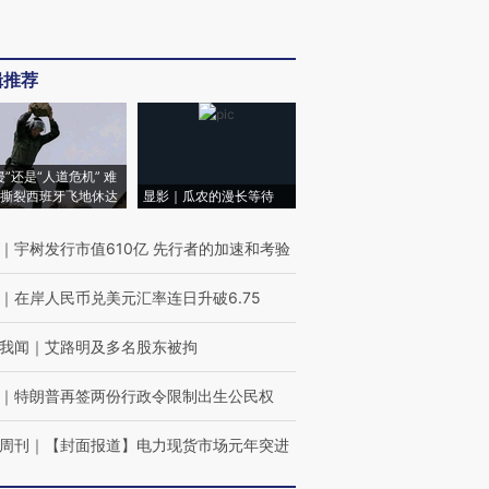
辑推荐
侵”还是“人道危机” 难
撕裂西班牙飞地休达
显影｜瓜农的漫长等待
｜
宇树发行市值610亿 先行者的加速和考验
｜
在岸人民币兑美元汇率连日升破6.75
我闻
｜
艾路明及多名股东被拘
｜
特朗普再签两份行政令限制出生公民权
周刊
｜
【封面报道】电力现货市场元年突进