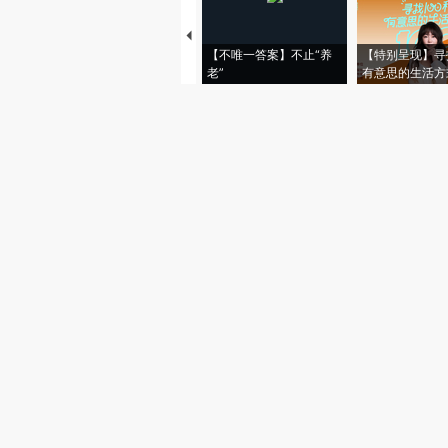
【不唯一答案】不止“养
【特别呈现】寻
老”
有意思的生活方