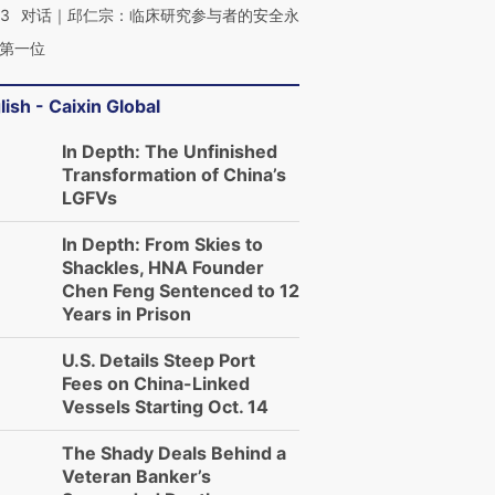
53
对话｜邱仁宗：临床研究参与者的安全永
第一位
lish - Caixin Global
In Depth: The Unfinished
Transformation of China’s
LGFVs
In Depth: From Skies to
Shackles, HNA Founder
Chen Feng Sentenced to 12
Years in Prison
U.S. Details Steep Port
Fees on China-Linked
Vessels Starting Oct. 14
The Shady Deals Behind a
Veteran Banker’s