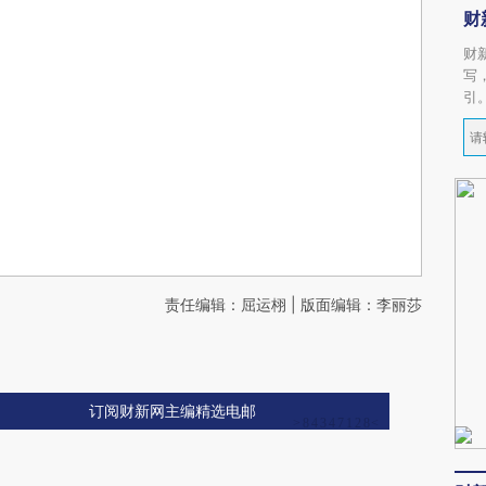
财
财
写
引
责任编辑：屈运栩 | 版面编辑：李丽莎
订阅财新网主编精选电邮