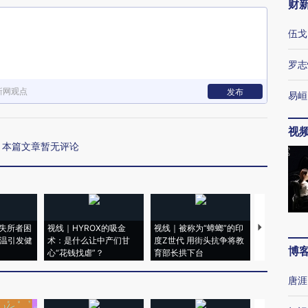
财
伍戈
罗志
新网观点
发布
易峘
视
本篇文章暂无评论
失所者困
视线｜HYROX的吸金
视线｜被称为“蟑螂”的印
视线｜“入侵
高温引发健
术：是什么让中产们甘
度Z世代 用街头抗争将教
机”？难民潮
博
心“花钱找虐”？
育部长拱下台
飞地休达
唐涯