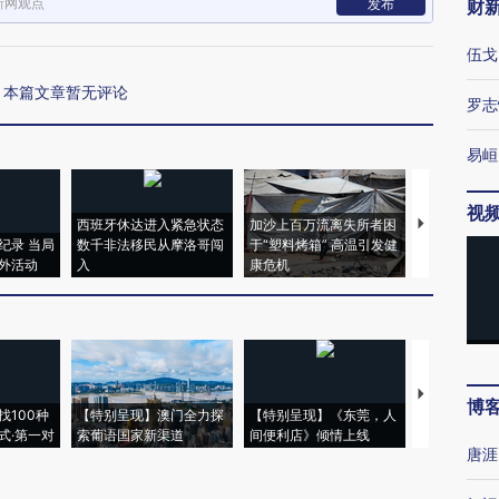
新网观点
发布
财
伍戈
本篇文章暂无评论
罗志
易峘
视
西班牙休达进入紧急状态
加沙上百万流离失所者困
视线｜HYR
纪录 当局
数千非法移民从摩洛哥闯
于“塑料烤箱” 高温引发健
术：是什么
外活动
入
康危机
心“花钱找虐
【推广】走
博
找100种
【特别呈现】澳门全力探
【特别呈现】《东莞，人
会，让数智科
式·第一对
索葡语国家新渠道
间便利店》倾情上线
业
唐涯