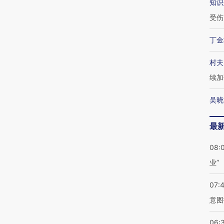
知识
受伤
丁金
村夫
续加
吴晓
最
08:
业”
07:
意图
06: