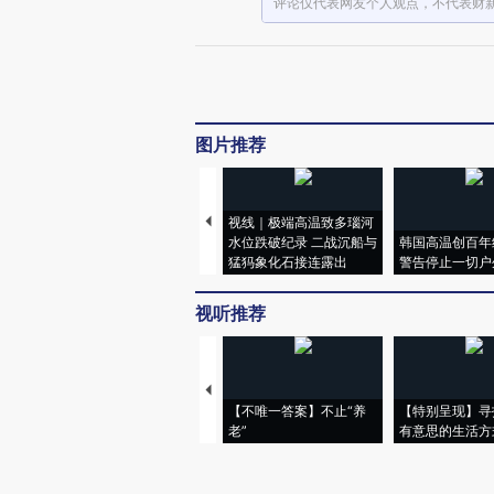
评论仅代表网友个人观点，不代表财
图片推荐
视线｜极端高温致多瑙河
水位跌破纪录 二战沉船与
韩国高温创百年
猛犸象化石接连露出
警告停止一切户
视听推荐
【不唯一答案】不止“养
【特别呈现】寻
老”
有意思的生活方