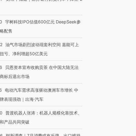
0
宇树科技IPO估值600亿元 DeepSeek参
略配售
22
油气市场剧烈波动现套利空间 嘉能可上
扭亏、净利增超50亿美元
6
贝恩资本宣布收购贡茶 在中国大陆无法
商标后退出市场
6
电动汽车需求高涨驱动澳洲车市增长 中
牌表现强劲｜出海·汽车
00
普渡机器人张涛：机器人规模化靠技术、
和产品共同突破
56
财新调查｜7月消费或有反弹、出口维持