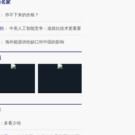
新名家
：
停不下来的价格？
恒
：
中美人工智能竞争：道路比技术更重要
：
海外能源供给缺口对中国的影响
频
OX的吸金
马航飞行员跨国走私7万
视线｜被称为“蟑螂”的印
让中产们甘
粒摇头丸 尿检体内含3种
度Z世代 用街头抗争将教
秘鲁纳斯
”？
毒品
育部长拱下台
13人遇难
进第四届链博
【商旅对话】华住集团
客
技“链”接产
【特别呈现】寻找100种
CFO：不靠规模取胜，华
【特别呈
有意思的生活方式·第三对
住三大增长引擎是什么？
有意思的
：
多看少动