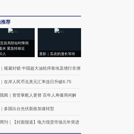
辑推荐
宜昌局部短时降雨
8毫米 紧急转移近
00人
显影｜瓜农的漫长等待
｜
规避封锁 中国超大油轮停靠埃及绕行非洲
｜
在岸人民币兑美元汇率连日升破6.75
我闻
｜
资管掌舵人更替 百年人寿僵局何解
｜
多国出台光伏新政加速转型
周刊
｜
【封面报道】电力现货市场元年突进