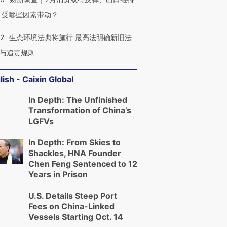
 受哪些因素带动？
42
生态环境法典将施行 最高法明确新旧法
与追责规则
lish - Caixin Global
In Depth: The Unfinished
Transformation of China’s
LGFVs
In Depth: From Skies to
Shackles, HNA Founder
Chen Feng Sentenced to 12
Years in Prison
U.S. Details Steep Port
Fees on China-Linked
Vessels Starting Oct. 14