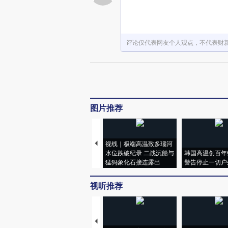
评论仅代表网友个人观点，不代表财
图片推荐
视线｜极端高温致多瑙河
水位跌破纪录 二战沉船与
韩国高温创百年
猛犸象化石接连露出
警告停止一切户
视听推荐