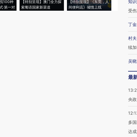
知识
找100种
【特别呈现】澳门全力探
【特别呈现】《东莞，人
会，让数智科
式·第一对
索葡语国家新渠道
间便利店》倾情上线
业
受伤
丁金
村夫
续加
吴晓
最
13:
央政
12:1
多国
达成