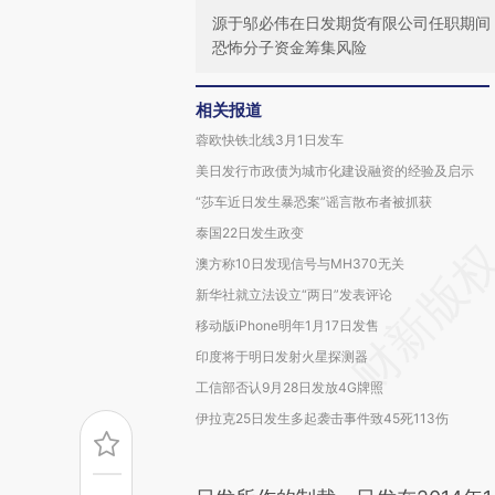
源于邬必伟在日发期货有限公司任职期间
恐怖分子资金筹集风险
相关报道
蓉欧快铁北线3月1日发车
美日发行市政债为城市化建设融资的经验及启示
“莎车近日发生暴恐案”谣言散布者被抓获
泰国22日发生政变
澳方称10日发现信号与MH370无关
新华社就立法设立“两日”发表评论
移动版iPhone明年1月17日发售
印度将于明日发射火星探测器
工信部否认9月28日发放4G牌照
伊拉克25日发生多起袭击事件致45死113伤