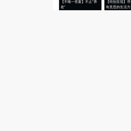
【不唯一答案】不止“养
【特别呈现】寻
老”
有意思的生活方