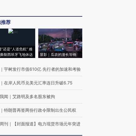
辑推荐
侵”还是“人道危机” 难
撕裂西班牙飞地休达
显影｜瓜农的漫长等待
｜
宇树发行市值610亿 先行者的加速和考验
｜
在岸人民币兑美元汇率连日升破6.75
我闻
｜
艾路明及多名股东被拘
｜
特朗普再签两份行政令限制出生公民权
周刊
｜
【封面报道】电力现货市场元年突进