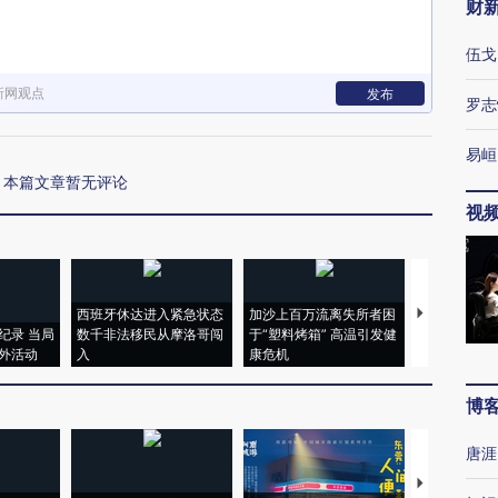
财
伍戈
新网观点
发布
罗志
易峘
本篇文章暂无评论
视
西班牙休达进入紧急状态
加沙上百万流离失所者困
视线｜HYR
纪录 当局
数千非法移民从摩洛哥闯
于“塑料烤箱” 高温引发健
术：是什么
外活动
入
康危机
心“花钱找虐
博
唐涯
【推广】走