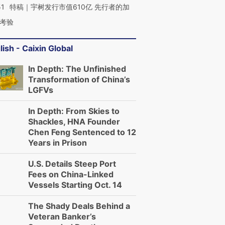
51
特稿｜宇树发行市值610亿 先行者的加
考验
lish - Caixin Global
In Depth: The Unfinished
Transformation of China’s
LGFVs
In Depth: From Skies to
Shackles, HNA Founder
Chen Feng Sentenced to 12
Years in Prison
U.S. Details Steep Port
Fees on China-Linked
Vessels Starting Oct. 14
The Shady Deals Behind a
Veteran Banker’s