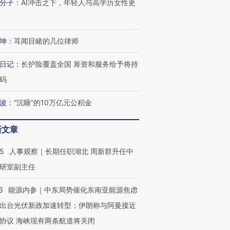
分子
：
AI冲击之下，年轻人与高学历女性更
技“链”接产
【特别呈现】寻找100种
CFO：不靠规模取胜，华
【特别呈
有意思的生活方式·第三对
住三大增长引擎是什么？
有意思的
坤
：
耳闻目睹的几位律师
日记
：
长护险覆盖全国 筹资和服务给予将持
码
波
：
“沉睡”的10万亿元公积金
新文章
25
人事观察｜长期任职湖北 周新群升任中
研室副主任
3
能源内参｜中东局势催化东南亚能源焦虑
出台光伏新政加速转型；伊朗称与阿曼接近
协议 海峡现有两条航道将关闭