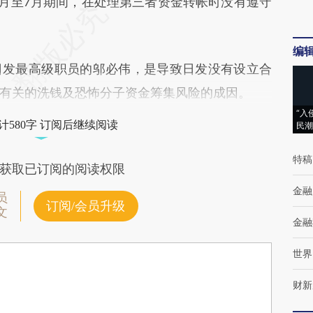
1月至7月期间，在处理第三者资金转帐时没有遵守
编
发最高级职员的邬必伟，是导致日发没有设立合
有关的洗钱及恐怖分子资金筹集风险的成因。
“入
计580字 订阅后继续阅读
民潮
特稿
获取已订阅的阅读权限
金融
员
订阅/会员升级
文
金融
世界
财新