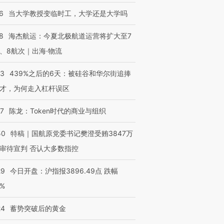
6
当大学教授变临时工，大学还是大学吗
8
海杰航运：今夏北极航道运营将扩大至7
、8航次｜出海·物流
53
439%之后的6天：被硅谷和华尔街追捧
才，为何走入杠杆误区
07
陈龙：Token时代的商业与组织
50
特稿｜国航原党委书记樊澄受贿3847万
审待宣判 否认大多数指控
29
今日开盘：沪指报3896.49点 跌幅
0%
24
蓄势突破后的黄金