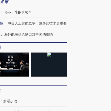
新名家
：
停不下来的价格？
恒
：
中美人工智能竞争：道路比技术更重要
：
海外能源供给缺口对中国的影响
频
OX的吸金
马航飞行员跨国走私7万
视线｜被称为“蟑螂”的印
让中产们甘
粒摇头丸 尿检体内含3种
度Z世代 用街头抗争将教
秘鲁纳斯
”？
毒品
育部长拱下台
13人遇难
客
：
多看少动
进第四届链博
【商旅对话】华住集团