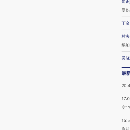
知识
受伤
丁金
村夫
续加
吴晓
最
20:
17:
空”
15:
资超