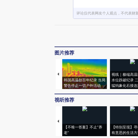
评论仅代表网友个人观点，不代表财
图片推荐
视线｜极端高温
韩国高温创百年纪录 当局
水位跌破纪录 
警告停止一切户外活动
猛犸象化石接连
视听推荐
【不唯一答案】不止“养
【特别呈现】寻
老”
有意思的生活方