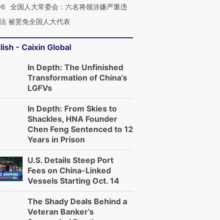
06
全国人大常委会：六名将领涉嫌严重违
法 被罢免全国人大代表
lish - Caixin Global
In Depth: The Unfinished
Transformation of China’s
LGFVs
In Depth: From Skies to
Shackles, HNA Founder
Chen Feng Sentenced to 12
Years in Prison
U.S. Details Steep Port
Fees on China-Linked
Vessels Starting Oct. 14
The Shady Deals Behind a
Veteran Banker’s