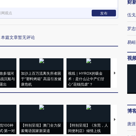
财
新网观点
发布
伍戈
罗志
本篇文章暂无评论
易峘
视
致多瑙河
加沙上百万流离失所者困
视线｜HYROX的吸金
马航飞行员
二战沉船与
于“塑料烤箱” 高温引发健
术：是什么让中产们甘
粒摇头丸 尿
露出
康危机
心“花钱找虐”？
毒品
博
【推广】走
唐涯
找100种
【特别呈现】澳门全力探
【特别呈现】《东莞，人
会，让数智科
式·第一对
索葡语国家新渠道
间便利店》倾情上线
业