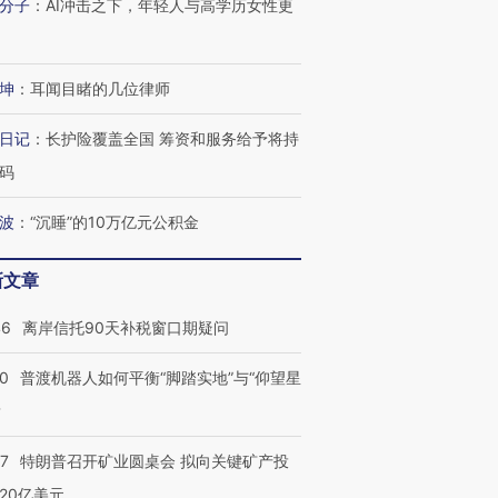
分子
：
AI冲击之下，年轻人与高学历女性更
坤
：
耳闻目睹的几位律师
日记
：
长护险覆盖全国 筹资和服务给予将持
码
波
：
“沉睡”的10万亿元公积金
新文章
46
离岸信托90天补税窗口期疑问
00
普渡机器人如何平衡“脚踏实地”与“仰望星
？
57
特朗普召开矿业圆桌会 拟向关键矿产投
20亿美元