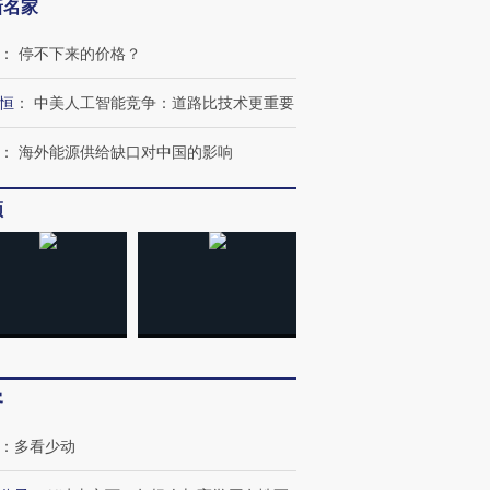
新名家
：
停不下来的价格？
恒
：
中美人工智能竞争：道路比技术更重要
：
海外能源供给缺口对中国的影响
频
跨国走私7万
视线｜被称为“蟑螂”的印
视线｜“入侵”还是“人道危
检体内含3种
度Z世代 用街头抗争将教
机”？难民潮撕裂西班牙
秘鲁纳斯
育部长拱下台
飞地休达
13人遇难
客
进第四届链博
【商旅对话】华住集团
：
多看少动
技“链”接产
【特别呈现】寻找100种
CFO：不靠规模取胜，华
【特别呈
有意思的生活方式·第三对
住三大增长引擎是什么？
有意思的