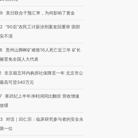
09
美日联合干预汇率，为何影响了黄金
32
“90后”农民工讨薪涉刑案发回重审 因部
实不清
36
贵州山脚树矿难致16人死亡近三年 矿长
被罢免全国人大代表
2
非京籍五环内购房社保降至一年 北京市公
最高可贷340万元
7
寒武纪上半年净利润同比翻倍 营收增速
放缓
53
对话｜邱仁宗：临床研究参与者的安全永
第一位