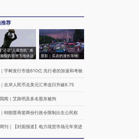
辑推荐
侵”还是“人道危机” 难
撕裂西班牙飞地休达
显影｜瓜农的漫长等待
｜
宇树发行市值610亿 先行者的加速和考验
｜
在岸人民币兑美元汇率连日升破6.75
我闻
｜
艾路明及多名股东被拘
｜
特朗普再签两份行政令限制出生公民权
周刊
｜
【封面报道】电力现货市场元年突进