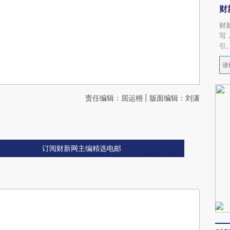
财
财
写
引
责任编辑：屈运栩 | 版面编辑：刘潇
订阅财新网主编精选电邮