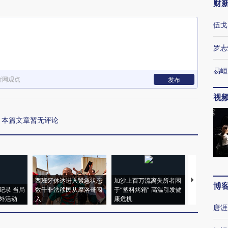
财
伍戈
罗志
易峘
新网观点
发布
视
本篇文章暂无评论
西班牙休达进入紧急状态
加沙上百万流离失所者困
马航飞行员
博
纪录 当局
数千非法移民从摩洛哥闯
于“塑料烤箱” 高温引发健
粒摇头丸 尿
外活动
入
康危机
毒品
唐涯