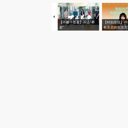
【不唯一答案】不止“养
【特别呈现】寻
老”
有意思的生活方