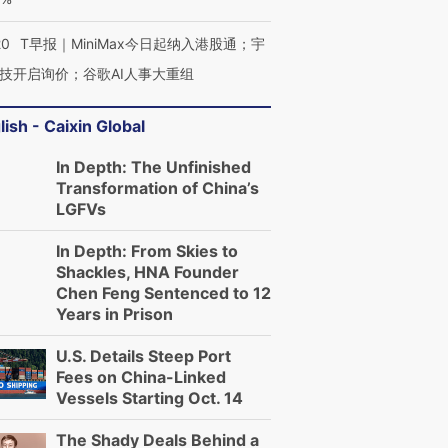
20
T早报｜MiniMax今日起纳入港股通；宇
技开启询价；谷歌AI人事大重组
lish - Caixin Global
In Depth: The Unfinished
Transformation of China’s
LGFVs
In Depth: From Skies to
Shackles, HNA Founder
Chen Feng Sentenced to 12
Years in Prison
U.S. Details Steep Port
Fees on China-Linked
Vessels Starting Oct. 14
The Shady Deals Behind a