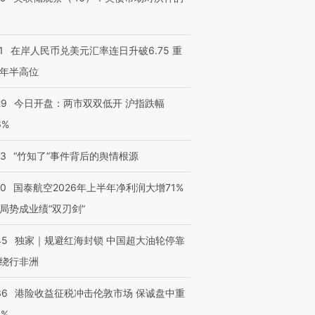
1
在岸人民币兑美元汇率连日升破6.75 重
年半高位
29
今日开盘：两市双双低开 沪指跌幅
6%
13
“竹知了”事件背后的舆情根源
10
国泰航空2026年上半年净利润大增71%
局势成业绩“双刃剑”
45
独家｜规避红海封锁 中国超大油轮停靠
绕行非洲
36
港险收益征税冲击伦敦市场 保诚盘中重
3%