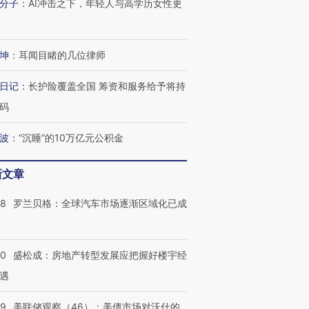
分子
：
AI冲击之下，年轻人与高学历女性更
进第四届链博
【商旅对话】华住集团
技“链”接产
【特别呈现】寻找100种
CFO：不靠规模取胜，华
【特别呈
坤
：
耳闻目睹的几位律师
有意思的生活方式·第三对
住三大增长引擎是什么？
有意思的
日记
：
长护险覆盖全国 筹资和服务给予将持
码
波
：
“沉睡”的10万亿元公积金
新文章
58
罗兰贝格：全球汽车市场逐渐区域化已成
50
盛松成：房地产转型发展应把握好楼宇经
遇
39
美联储观察（46）：美债市场对沃什的