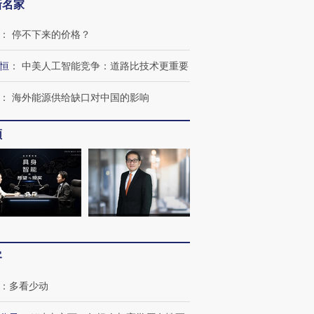
新名家
：
停不下来的价格？
恒
：
中美人工智能竞争：道路比技术更重要
：
海外能源供给缺口对中国的影响
频
跨国走私7万
视线｜HY
客
检体内含3种
泽连斯基密集出访美英 索
秘鲁纳斯卡观光飞机坠毁
术：是什
要防空导弹“救急”
13人遇难
心“花钱找
：
多看少动