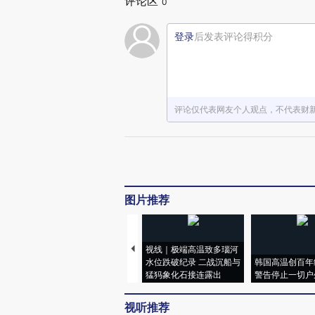
评论区
0
登录
后发表评论得积分
评论仅代表网友个人观点，不代表财
图片推荐
视线｜极端高温致多瑙河
水位跌破纪录 二战沉船与
韩国高温创百年
猛犸象化石接连露出
警告停止一切户
视听推荐