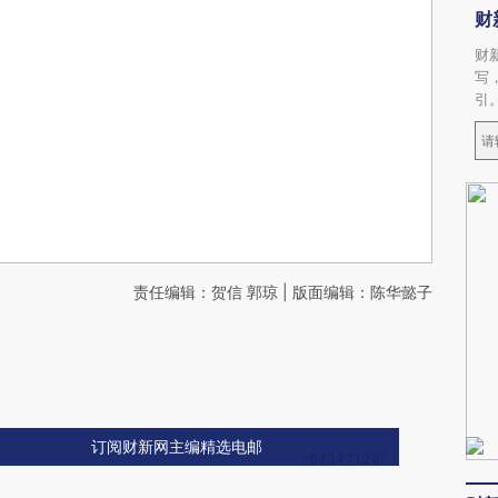
财
财
写
引
责任编辑：贺信 郭琼 | 版面编辑：陈华懿子
订阅财新网主编精选电邮