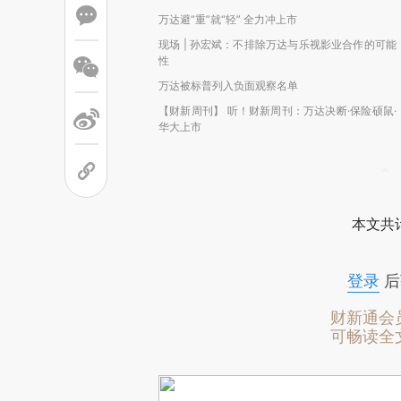
万达避“重”就“轻” 全力冲上市
现场 | 孙宏斌：不排除万达与乐视影业合作的可能
性
万达被标普列入负面观察名单
【财新周刊】 听！财新周刊：万达决断·保险硕鼠·
华大上市
本文共计
登录
后
财新通会
可畅读全