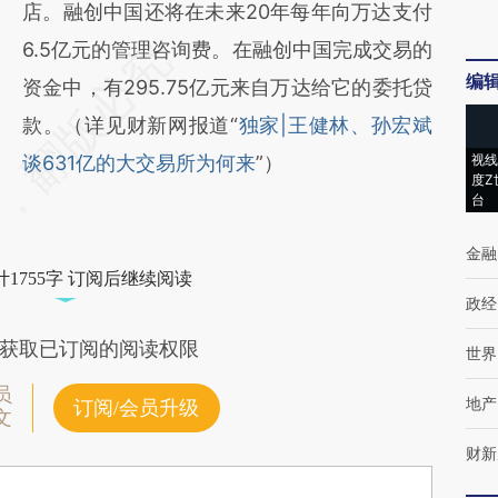
店。融创中国还将在未来20年每年向万达支付
6.5亿元的管理咨询费。在融创中国完成交易的
编
资金中，有295.75亿元来自万达给它的委托贷
款。（详见财新网报道“
独家|王健林、孙宏斌
谈631亿的大交易所为何来
”）
视线
度Z
台
金融
1755字 订阅后继续阅读
政经
获取已订阅的阅读权限
世界
员
地产
订阅/会员升级
文
财新