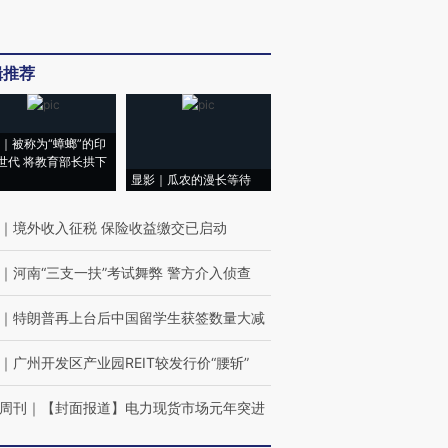
辑推荐
｜被称为“蟑螂”的印
世代 将教育部长拱下
显影｜瓜农的漫长等待
｜
境外收入征税 保险收益缴交已启动
｜
河南“三支一扶”考试舞弊 警方介入侦查
｜
特朗普再上台后中国留学生获签数量大减
｜
广州开发区产业园REIT较发行价“腰斩”
周刊
｜
【封面报道】电力现货市场元年突进