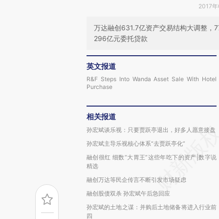
2017年
万达融创631.7亿资产交易结构大调整
296亿元委托贷款
英文报道
R&F Steps Into Wanda Asset Sale With Hotel
Purchase
相关报道
孙宏斌谈乐视：只要贾跃亭退出，好多人愿意接盘
孙宏斌主导乐视核心体系“去贾跃亭化”
融创很红 细数“大胃王”这些年吃下的资产|数字说
精选
融创万达等民企传言不断引发市场疑虑
融创股债双杀 孙宏斌午后急回应
孙宏斌的土地之谋：并购后土地储备将进入行业前
四