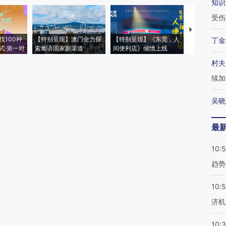
知识
受伤
【推广】走
找100种
【特别呈现】澳门全力探
【特别呈现】《东莞，人
会，让数智科
丁金
式·第一对
索葡语国家新渠道
间便利店》倾情上线
业
村夫
续加
吴晓
最
10:
趋势
10:
济机
10: