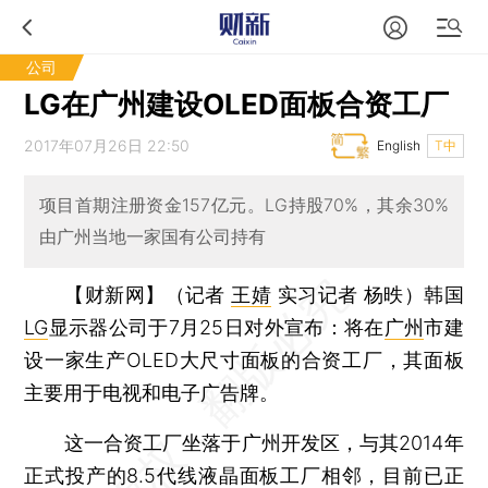
公司
LG在广州建设OLED面板合资工厂
2017年07月26日 22:50
English
T中
项目首期注册资金157亿元。LG持股70%，其余30%
由广州当地一家国有公司持有
【财新网】（记者
王婧
实习记者 杨昳）
韩国
LG
显示器公司于7月25日对外宣布：将在
广州
市建
设一家生产OLED大尺寸面板的合资工厂，其面板
主要用于电视和电子广告牌。
这一合资工厂坐落于广州开发区，与其2014年
正式投产的8.5代线液晶面板工厂相邻，目前已正