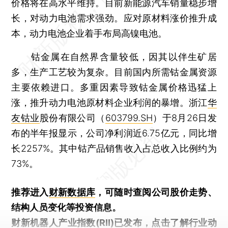
价格将在高水平维持。目前新能源汽车销量稳步增
长，对动力电池需求强劲。应对原材料涨价推升成
本，动力电池企业着手布局高镍电池。
钴金属在自然界含量较低，因其以伴生矿居
多，生产工艺较为复杂。目前国内所需钴金属资源
主要依赖进口。多重因素导致钴金属价格迅猛上
涨，推升动力电池原材料企业利润的暴增。浙江
华
友钴业
股份有限公司（
603799.SH
）于8月26日发
布的半年报显示，公司净利润近6.75亿元，同比增
长2257%。其中钴产品销售收入占总收入比例约为
73%。
推荐进入
财新数据库
，可随时查阅公司股价走势、
结构人员变化等投资信息。
财新机器人产业指数(RII)已发布，
点击了解行业动