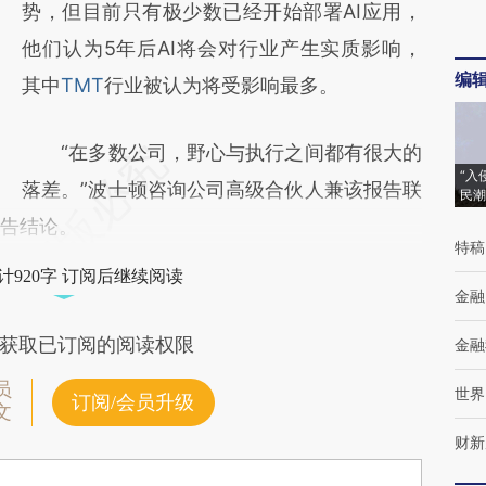
势，但目前只有极少数已经开始部署AI应用，
他们认为5年后AI将会对行业产生实质影响，
编
其中
TMT
行业被认为将受影响最多。
“在多数公司，野心与执行之间都有很大的
“入
落差。”波士顿咨询公司高级合伙人兼该报告联
民潮
价报告结论。
特稿
计920字 订阅后继续阅读
金融
获取已订阅的阅读权限
金融
员
世界
订阅/会员升级
文
财新