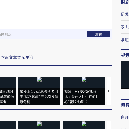
财
伍戈
罗志
新网观点
发布
易峘
视
本篇文章暂无评论
致多瑙河
加沙上百万流离失所者困
视线｜HYROX的吸金
马航飞行员
二战沉船与
于“塑料烤箱” 高温引发健
术：是什么让中产们甘
粒摇头丸 尿
露出
康危机
心“花钱找虐”？
毒品
博
唐涯