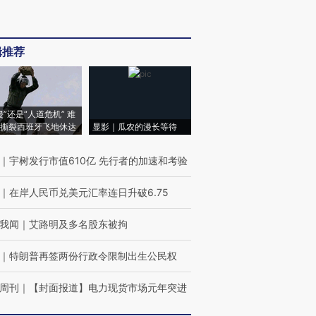
辑推荐
侵”还是“人道危机” 难
撕裂西班牙飞地休达
显影｜瓜农的漫长等待
｜
宇树发行市值610亿 先行者的加速和考验
｜
在岸人民币兑美元汇率连日升破6.75
我闻
｜
艾路明及多名股东被拘
｜
特朗普再签两份行政令限制出生公民权
周刊
｜
【封面报道】电力现货市场元年突进