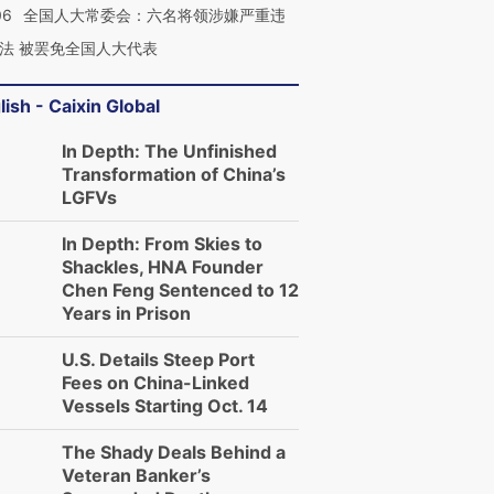
06
全国人大常委会：六名将领涉嫌严重违
法 被罢免全国人大代表
lish - Caixin Global
In Depth: The Unfinished
Transformation of China’s
LGFVs
In Depth: From Skies to
Shackles, HNA Founder
Chen Feng Sentenced to 12
Years in Prison
U.S. Details Steep Port
Fees on China-Linked
Vessels Starting Oct. 14
The Shady Deals Behind a
Veteran Banker’s