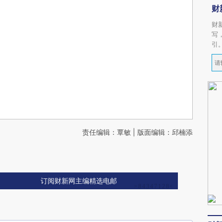
财
财
写
引
责任编辑：覃敏 | 版面编辑：邱楠添
订阅财新网主编精选电邮