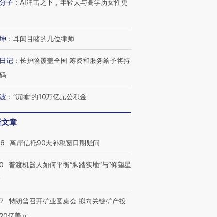
分子
：
AI冲击之下，年轻人与高学历女性更
进第四届链博
【商旅对话】华住集团
技“链”接产
【特别呈现】寻找100种
CFO：不靠规模取胜，华
【特别呈
有意思的生活方式·第三对
住三大增长引擎是什么？
有意思的
坤
：
耳闻目睹的几位律师
日记
：
长护险覆盖全国 筹资和服务给予将持
码
波
：
“沉睡”的10万亿元公积金
新文章
46
离岸信托90天补税窗口期疑问
00
普渡机器人如何平衡“脚踏实地”与“仰望星
？
57
特朗普召开矿业圆桌会 拟向关键矿产投
20亿美元