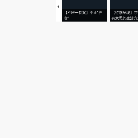
【不唯一答案】不止“养
【特别呈现】寻
老”
有意思的生活方