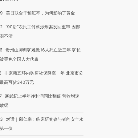
09
美日联合干预汇率，为何影响了黄金
32
“90后”农民工讨薪涉刑案发回重审 因部
实不清
36
贵州山脚树矿难致16人死亡近三年 矿长
被罢免全国人大代表
2
非京籍五环内购房社保降至一年 北京市公
最高可贷340万元
7
寒武纪上半年净利润同比翻倍 营收增速
放缓
53
对话｜邱仁宗：临床研究参与者的安全永
第一位