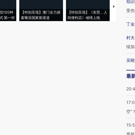
知识
【推广】走
受伤
找100种
【特别呈现】澳门全力探
【特别呈现】《东莞，人
会，让数智科
式·第一对
索葡语国家新渠道
间便利店》倾情上线
业
丁金
村夫
续加
吴晓
最
20:
17:
空”
15:
资超