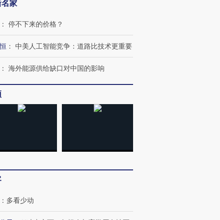
新名家
：
停不下来的价格？
恒
：
中美人工智能竞争：道路比技术更重要
：
海外能源供给缺口对中国的影响
频
跨国走私7万
视线｜被称为“蟑螂”的印
视线｜“入侵”还是“人道危
检体内含3种
度Z世代 用街头抗争将教
机”？难民潮撕裂西班牙
秘鲁纳斯
育部长拱下台
飞地休达
13人遇难
客
：
多看少动