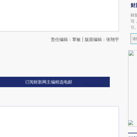
财
财
写
引
责任编辑：覃敏 | 版面编辑：张翔宇
订阅财新网主编精选电邮