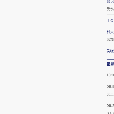
知识
受伤
丁金
村夫
续加
吴晓
最
10:
09:
元二
09:
0.1