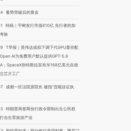
24
蓄势突破后的黄金
51
特稿｜宇树发行市值610亿 先行者的加
考验
29
T早报｜英伟达或拟下调下代GPU显存配
Open AI为免费用户默认提供GPT-5.6
NA；SpaceX协特斯拉宣布斥168亿美元在德
立芯片工厂
07
成都一区法院原院长 被指“违规挂证执
43
特朗普再签两份行政令限制出生公民权
打击生育旅游产业
37
财经早知道｜部分银行房贷利率，降至“2