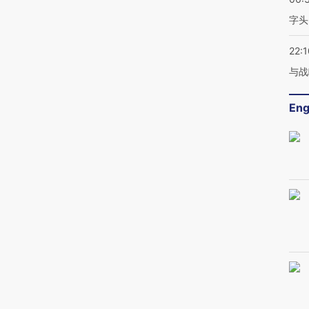
字头
22:1
与战
Eng