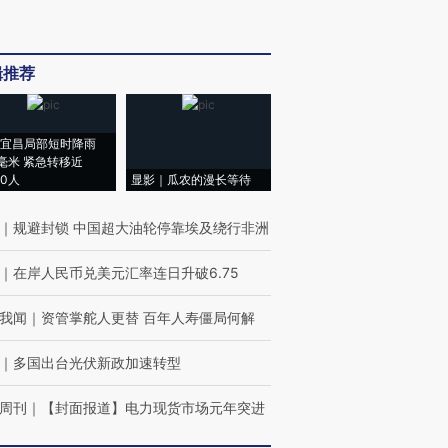
辑推荐
宜昌局部短时降雨
8毫米 紧急转移近
00人
显影｜瓜农的漫长等待
｜
规避封锁 中国超大油轮停靠埃及绕行非洲
｜
在岸人民币兑美元汇率连日升破6.75
我闻
｜
资管掌舵人更替 百年人寿僵局何解
｜
多国出台光伏新政加速转型
周刊
｜
【封面报道】电力现货市场元年突进