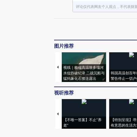
评论仅代表网友个人观点，不代表财
图片推荐
视线｜极端高温致多瑙河
水位跌破纪录 二战沉船与
韩国高温创百年
猛犸象化石接连露出
警告停止一切户
视听推荐
【不唯一答案】不止“养
【特别呈现】寻
老”
有意思的生活方