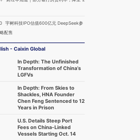
0
宇树科技IPO估值600亿元 DeepSeek参
略配售
lish - Caixin Global
In Depth: The Unfinished
Transformation of China’s
LGFVs
In Depth: From Skies to
Shackles, HNA Founder
Chen Feng Sentenced to 12
Years in Prison
U.S. Details Steep Port
Fees on China-Linked
Vessels Starting Oct. 14