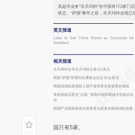
其超市业务“乐天玛特”在中国有112家门
状态。“萨德”事件之前，乐天玛特业绩已
英文报道
Lotte to Sell China Stores as Consumer Ire
Smolders
相关报道
乐天再向在华乐天玛特注资3亿美元
韩国“萨德”部署到位遭集会抗议 民众落泪
韩国锦湖轮胎债权人团不接受青岛双星降价收购
美批朝核试是在“讨战” 韩国内现部署战术型核武议
论
韩国产业部称将依法审查青岛双星并购锦湖轮胎案
国只有5家。