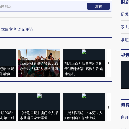
财
新网观点
发布
伍戈
罗志
本篇文章暂无评论
易峘
视
西班牙休达进入紧急状态
加沙上百万流离失所者困
视线｜HYR
纪录 当局
数千非法移民从摩洛哥闯
于“塑料烤箱” 高温引发健
术：是什么
外活动
入
康危机
心“花钱找虐
博
【推广】走
找100种
【特别呈现】澳门全力探
【特别呈现】《东莞，人
会，让数智科
唐涯
式·第一对
索葡语国家新渠道
间便利店》倾情上线
业