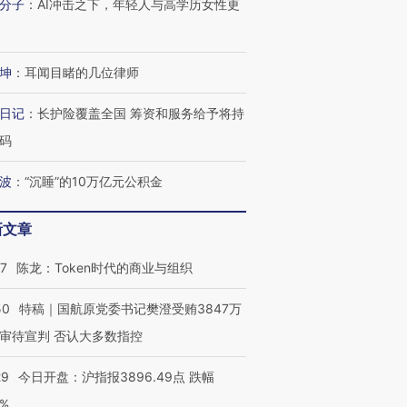
分子
：
AI冲击之下，年轻人与高学历女性更
坤
：
耳闻目睹的几位律师
日记
：
长护险覆盖全国 筹资和服务给予将持
码
波
：
“沉睡”的10万亿元公积金
新文章
07
陈龙：Token时代的商业与组织
50
特稿｜国航原党委书记樊澄受贿3847万
审待宣判 否认大多数指控
29
今日开盘：沪指报3896.49点 跌幅
0%