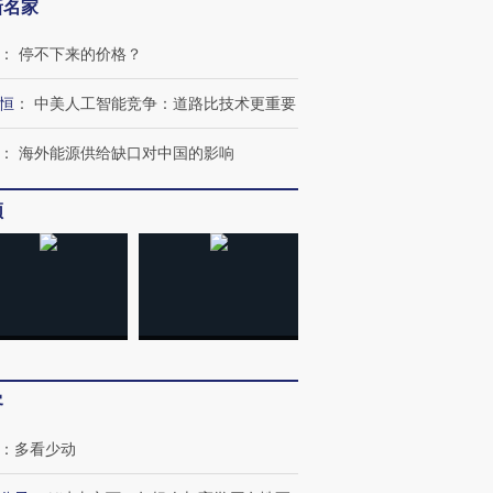
新名家
：
停不下来的价格？
恒
：
中美人工智能竞争：道路比技术更重要
：
海外能源供给缺口对中国的影响
频
OX的吸金
马航飞行员跨国走私7万
视线｜被称为“蟑螂”的印
让中产们甘
粒摇头丸 尿检体内含3种
度Z世代 用街头抗争将教
秘鲁纳斯
”？
毒品
育部长拱下台
13人遇难
客
进第四届链博
【商旅对话】华住集团
技“链”接产
【特别呈现】寻找100种
CFO：不靠规模取胜，华
【特别呈
：
多看少动
有意思的生活方式·第三对
住三大增长引擎是什么？
有意思的